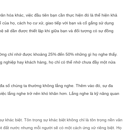
 văn hóa khác, việc đầu tiên bạn cần thực hiện đó là thể hiện khả
 của họ, cách họ cư xử, giao tiếp với bạn và cố gắng sử dụng
ệ sẽ dần được thiết lập khi giữa bạn và đối tượng có sự đồng
hường chỉ nhớ được khoảng 25% đến 50% những gì họ nghe thấy.
ồng nghiệp hay khách hàng, họ chỉ có thể nhớ chưa đầy một nửa
 đa số chúng ta thường không lắng nghe. Thêm vào đó, sự đa
 việc lắng nghe trở nên khó khăn hơn. Lắng nghe là kỹ năng quan
 sự khác biệt. Tôn trọng sự khác biệt không chỉ là tôn trọng nền văn
ột đất nước nhưng mỗi người sẽ có một cách ứng xử riêng biệt. Họ