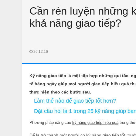
Cần rèn luyện những 
khả năng giao tiếp?
26.12.16
CHUYỆN PHIẾM
THƯ GIÃN
Kỹ năng giao tiếp là một tập hợp những qui tắc, n
huyện Phiếm Ngày Tết
Vào quán bún đậu tìm vợ
tế hằng ngày giúp mọi người giao tiếp hiệu quả th
Feb 14 2018
Unknown
Jan 11 2018
Unknown
thực hiện theo các bước sau.
Làm thế nào để giao tiếp tốt hơn?
Đặt câu hỏi là 1 trong 25 kỹ năng giúp bạ
Phương pháp nâng cao
kỹ năng giao tiếp hiệu quả
trong thờ
Để là trở thành một người có kỹ năng giao tiếp tốt, trư