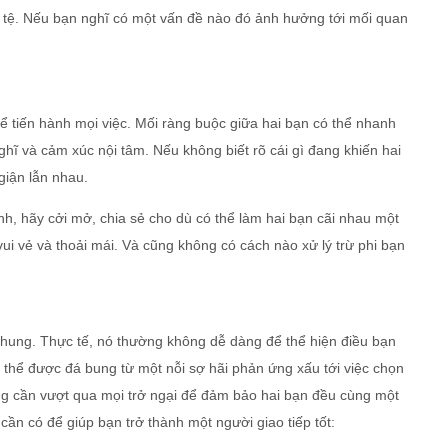
ồi tệ. Nếu bạn nghĩ có một vấn đề nào đó ảnh hưởng tới mối quan
 để tiến hành mọi việc. Mối ràng buộc giữa hai bạn có thể nhanh
ghĩ và cảm xúc nội tâm. Nếu không biết rõ cái gì đang khiến hai
giận lẫn nhau.
h, hãy cởi mở, chia sẻ cho dù có thể làm hai bạn cãi nhau một
vui vẻ và thoải mái. Và cũng không có cách nào xử lý trừ phi bạn
chung. Thực tế, nó thường không dễ dàng để thể hiện điều bạn
ó thể được đá bung từ một nỗi sợ hãi phản ứng xấu tới việc chọn
ũng cần vượt qua mọi trở ngại để đảm bảo hai bạn đều cùng một
ần có để giúp bạn trở thành một người giao tiếp tốt: