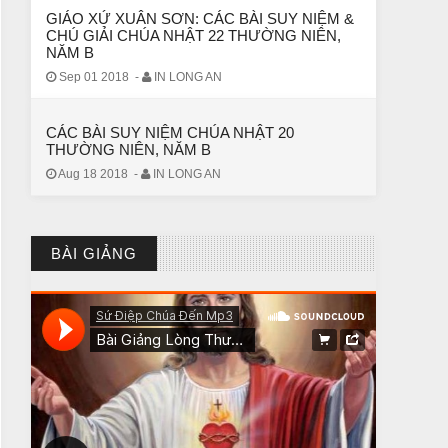
GIÁO XỨ XUÂN SƠN: CÁC BÀI SUY NIỆM &
CHÚ GIẢI CHÚA NHẬT 22 THƯỜNG NIÊN,
NĂM B
Sep 01 2018
-
IN LONG AN
CÁC BÀI SUY NIỆM CHÚA NHẬT 20
THƯỜNG NIÊN, NĂM B
Aug 18 2018
-
IN LONG AN
CHUYỆN Ý NGHĨA
BÀI GIẢNG
CÔ BÉ BÁN DIÊM