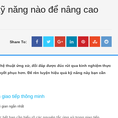
kỹ năng nào để nâng cao
Share To:
THƯ GIÃN
THƯ GIÃN
ghệ thuật ứng xử, đối đáp được đúc rút qua kinh nghiệm thực
Bắc kim thang sẽ bị cấm ?
Thư Giãn Ngày Tết
uyết phục hơn. Để rèn luyện hiệu quả kỹ năng này bạn cần
Jan 11 2018
IN LONG AN
Feb 18 2018
Unknown
n giao tiếp thông minh
i gian ngắn nhất
ớc hết bạn cần hiểu rõ các nguyên tắc ứng xử trong giao tiếp.