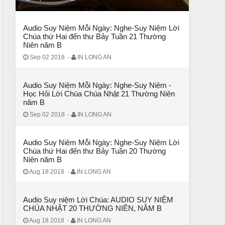
CHUYỆN Ý NGHĨA
Chuyện Ý Nghĩa: Chết vì yêu
Audio Suy Niệm Mỗi Ngày: Nghe-Suy Niệm Lời
Chúa thứ Hai đến thư Bảy Tuần 21 Thường
Niên năm B
Sep 02 2018
-
IN LONG AN
Audio Suy Niệm Mỗi Ngày: Nghe-Suy Niệm -
Học Hỏi Lời Chúa Chúa Nhật 21 Thường Niên
năm B
Sep 02 2018
-
IN LONG AN
Audio Suy Niệm Mỗi Ngày: Nghe-Suy Niệm Lời
Chúa thứ Hai đến thư Bảy Tuần 20 Thường
Niên năm B
CHUYỆN Ý NGHĨA
Aug 18 2018
-
IN LONG AN
Chuyen Y Nghia: Thien Chua Luon Tha Thu
Audio Suy niệm Lời Chúa: AUDIO SUY NIỆM
CHÚA NHẬT 20 THƯỜNG NIÊN, NĂM B
Aug 18 2018
-
IN LONG AN