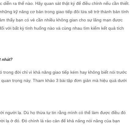
c diễn ra thế nào. Hãy quan sát thật ký để điều chỉnh nếu cần thiết.
hững kỹ năng cơ bản trong giao tiếp đôi lứa sẽ trở thành bản tính
 cảm thấy bạn có vẻ cần nhiều không gian cho sự lãng mạn được
ối với bất kỳ tình huống nào và cùng nhau tìm kiếm kết quả tích
t nhát?
trong đời chỉ vì khả năng giao tiếp kém hay không biết nói trước
g quan trọng này. Tham khảo 3 bài tập đơn giản mà hiệu quả dưới
i người lạ. Dù họ thừa tự tin rằng mình có thể làm được điều đó
ời lạ ở đó. Đó chính là rào cản để khả năng nói năng của bạn