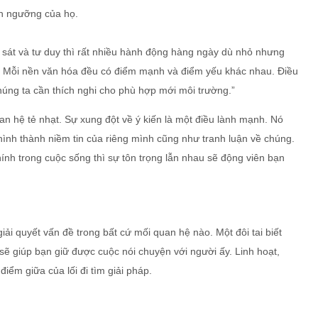
ín ngưỡng của họ.
 sát và tư duy thì rất nhiều hành động hàng ngày dù nhỏ nhưng
. Mỗi nền văn hóa đều có điểm mạnh và điểm yếu khác nhau. Điều
húng ta cần thích nghi cho phù hợp mới môi trường.”
an hệ tẻ nhạt. Sự xung đột về ý kiến là một điều lành mạnh. Nó
hình thành niềm tin của riêng mình cũng như tranh luận về chúng.
nh trong cuộc sống thì sự tôn trọng lẫn nhau sẽ động viên bạn
iải quyết vấn đề trong bất cứ mối quan hệ nào. Một đôi tai biết
sẽ giúp bạn giữ được cuộc nói chuyện với người ấy. Linh hoạt,
iểm giữa của lối đi tìm giải pháp.