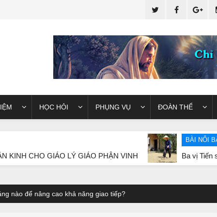
IỆM
HỌC HỎI
PHỤNG VỤ
ĐOÀN THỂ
BÀI NỔI BẬT
 GIÁO LÝ GIÁO PHẬN VINH
Ba vị Tiến sĩ “lặng thinh
ăng nào để nâng cao khả năng giao tiếp?