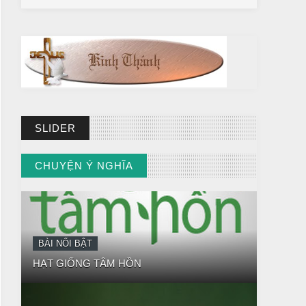
SLIDER
BÀI NỔI BẬT
CHUYỆN Ý NGHĨA
HẠT GIỐNG TÂM HỒN
// VIEW MORE BY CHUYỆN Ý NGHĨA