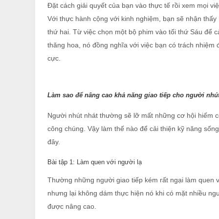
Đặt cách giải quyết của bạn vào thực tế rồi xem mọi việ
Với thực hành cộng với kinh nghiệm, bạn sẽ nhận thấy n
thứ hai. Từ việc chọn một bộ phim vào tối thứ Sáu để
thăng hoa, nó đồng nghĩa với việc bạn có trách nhiệm đ
cực.
Làm sao để nâng cao khả năng giao tiếp cho người nhú
Người nhút nhát thường sẽ lỡ mất những cơ hội hiếm có 
công chúng. Vậy làm thế nào để cải thiện kỹ năng sốn
đây.
Bài tập 1: Làm quen với người lạ
Thường những người giao tiếp kém rất ngại làm quen vớ
nhưng lại không dám thực hiện nó khi có mặt nhiều ngư
được nâng cao.