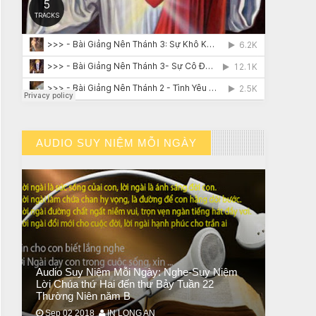
CHUYỆN Ý NGHĨA
ĐÊM NOEL ĐẸP NHẤT TRONG ĐỜI
AUDIO SUY NIỆM MỖI NGÀY
// VIEW MORE BY AUDIO SUY NIỆM MỖI NGÀY
Audio Suy Niệm Mỗi Ngày: Nghe-Suy Niệm
Lời Chúa thứ Hai đến thư Bảy Tuần 22
Thường Niên năm B
Sep 02 2018
IN LONG AN