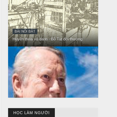
Huyền thoại vô danh - Bồ Tát đời thường
CHUYỆN Ý NGHĨA
NGƯỜI GIÀU THỰC SỰ
HỌC LÀM NGƯỜI