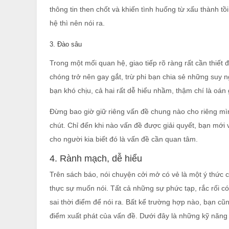
thông tin then chốt và khiến tình huống từ xấu thành t
hệ thì nên nói ra.
3. Đào sâu
Trong một mối quan hệ, giao tiếp rõ ràng rất cần thiết
chóng trở nên gay gắt, trừ phi bạn chia sẻ những suy n
bạn khó chịu, cả hai rất dễ hiểu nhầm, thậm chí là oán 
Đừng bao giờ giữ riêng vấn đề chung nào cho riêng mìn
chút. Chỉ đến khi nào vấn đề được giải quyết, bạn mới 
cho người kia biết đó là vấn đề cần quan tâm.
4. Rành mạch, dễ hiểu
Trên sách báo, nói chuyện cởi mở có vẻ là một ý thức 
thực sự muốn nói. Tất cả những sự phức tạp, rắc rối c
sai thời điểm để nói ra. Bất kể trường hợp nào, bạn c
điểm xuất phát của vấn đề. Dưới đây là những kỹ năng c