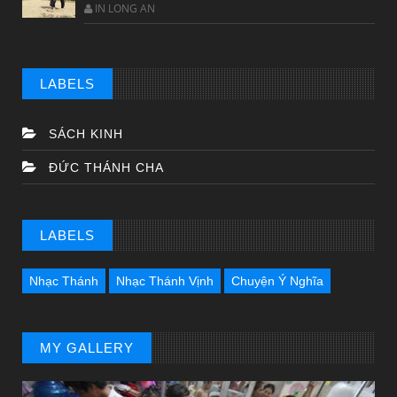
IN LONG AN
LABELS
SÁCH KINH
ĐỨC THÁNH CHA
LABELS
Nhạc Thánh
Nhạc Thánh Vịnh
Chuyện Ý Nghĩa
MY GALLERY