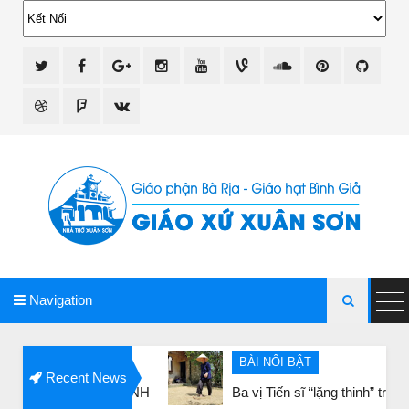
giao xu xuan son
Navigation

BÀI NỔI BẬT
Recent News
HẬN VINH
Ba vị Tiến sĩ “lặng thinh” trước câu hỏi của 