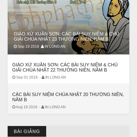
CHUYỆN Ý NGHĨA
Chuyen Y Nghia: Thien Chua Luon Tha Thu
GIÁO XỨ XUÂN SƠN: CÁC BÀI SUY NIỆM & CHÚ
GIẢI CHÚA NHẬT 23 THƯỜNG NIÊN, NĂM B
Sep 19 2018
IN LONG AN
GIÁO XỨ XUÂN SƠN: CÁC BÀI SUY NIỆM & CHÚ
GIẢI CHÚA NHẬT 22 THƯỜNG NIÊN, NĂM B
Sep 01 2018
-
IN LONG AN
CÁC BÀI SUY NIỆM CHÚA NHẬT 20 THƯỜNG NIÊN,
NĂM B
BÀI NỔI BẬT
Aug 18 2018
-
IN LONG AN
HẠT GIỐNG TÂM HỒN
BÀI GIẢNG