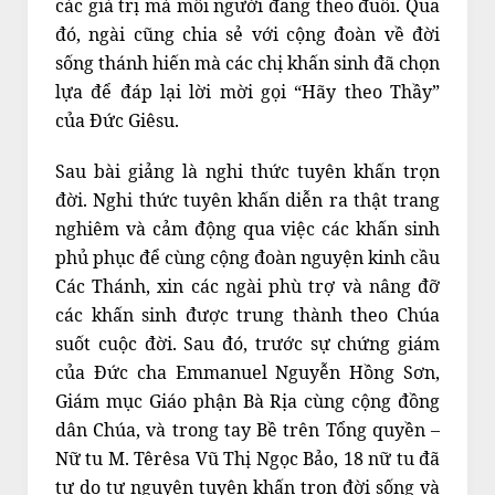
các giá trị mà mỗi người đang theo đuổi. Qua
đó, ngài cũng chia sẻ với cộng đoàn về đời
sống thánh hiến mà các chị khấn sinh đã chọn
lựa để đáp lại lời mời gọi “Hãy theo Thầy”
của Đức Giêsu.
Sau bài giảng là nghi thức tuyên khấn trọn
đời. Nghi thức tuyên khấn diễn ra thật trang
nghiêm và cảm động qua việc các khấn sinh
phủ phục để cùng cộng đoàn nguyện kinh cầu
Các Thánh, xin các ngài phù trợ và nâng đỡ
các khấn sinh được trung thành theo Chúa
suốt cuộc đời. Sau đó, trước sự chứng giám
của Đức cha Emmanuel Nguyễn Hồng Sơn,
Giám mục Giáo phận Bà Rịa cùng cộng đồng
dân Chúa, và trong tay Bề trên Tổng quyền –
Nữ tu M. Têrêsa Vũ Thị Ngọc Bảo, 18 nữ tu đã
tự do tự nguyện tuyên khấn trọn đời sống và