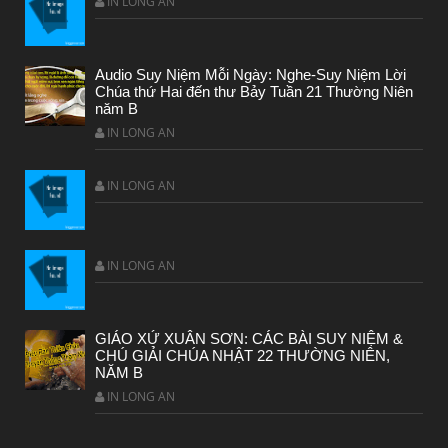
IN LONG AN
Audio Suy Niệm Mỗi Ngày: Nghe-Suy Niệm Lời
Chúa thứ Hai đến thư Bảy Tuần 21 Thường Niên
năm B
IN LONG AN
IN LONG AN
IN LONG AN
GIÁO XỨ XUÂN SƠN: CÁC BÀI SUY NIỆM &
CHÚ GIẢI CHÚA NHẬT 22 THƯỜNG NIÊN,
NĂM B
IN LONG AN