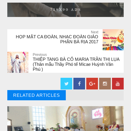
CHUYỆN Ý NGHĨA
NGƯỜI GIÀU THỰC SỰ
Next
HỌP MẶT CA ĐOÀN, NHẠC ĐOÀN GIÁO
PHẬN BÀ RỊA 2017
Previous
THIỆP TANG BÀ CỐ MARIA TRẦN THỊ LỤA
(Thân mẫu Thầy Phó tế Micae Huỳnh Văn
Phú )
RELATED ARTICLES
// THAT'S WHAT YOU MIGHT BE LOOKING FOR
CHUYỆN Ý NGHĨA
CÔ BÉ BÁN DIÊM