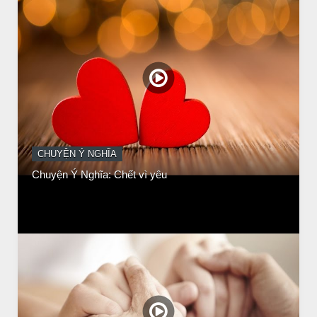
CHUYỆN Ý NGHĨA
Chuyện Ý Nghĩa: Chết vì yêu
CHUYỆN Ý NGHĨA
Chuyen Y Nghia: Thien Chua Luon Tha Thu