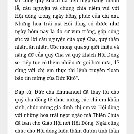
sư cùng quý khách đã đến hiệp dâng thánh
lễ, cầu nguyện và chung chia niềm vui với
Hội dòng trong ngày hồng phúc của chị em.
Những hoa trái mà Hội dòng có được như
ngày hôm nay là do sự vun trồng, góp công
sức và lời cầu nguyện của quý Cha, quý thân
nhân, ân nhân. Ước mong qua sự giới thiệu và
nâng đỡ của quý Cha và quý khách Hội Dòng
sẽ tiếp tục có thêm nhiều ơn gọi hơn nữa, để
cùng với chị em thực thi lệnh truyền “loan
báo tin mừng của Đức Kitô”.
Đáp từ, Đức cha Emmanuel đã thay lời cho
quý cha đồng tế chúc mừng các chị em khấn
sinh, chúc mừng gia đình chị em và Hội dòng
với những hoa trái ngọt ngào mà Thiên Chúa
đã ban cho Giáo Hội nơi Hội Dòng. Ngài cũng
chúc cho Hội dòng luôn thắm đượm tinh thần