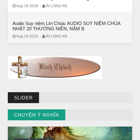
NGƯỜI GIÀU THỰC SỰ
Aug 18 2018
-
IN LONG AN
Audio Suy niệm Lời Chúa: AUDIO SUY NIỆM CHÚA
NHẬT 20 THƯỜNG NIÊN, NĂM B
Aug 18 2018
-
IN LONG AN
SLIDER
CHUYỆN Ý NGHĨA
CÔ BÉ BÁN DIÊM
CHUYỆN Ý NGHĨA
// VIEW MORE BY CHUYỆN Ý NGHĨA