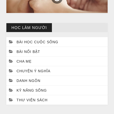
HỌC LÀM NGƯỜI
BÀI HỌC CUỘC SỐNG
BÀI NỔI BẬT
CHA MẸ
CHUYỆN Ý NGHĨA
BÀI NỔI BẬT
DANH NGÔN
HẠT GIỐNG TÂM HỒN
KỶ NĂNG SỐNG
THƯ VIỆN SÁCH