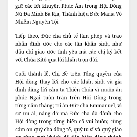
giữ các lời khuyên Phúc Âm trong Hội Dòng
Nữ Đa Minh Bà Rịa, Thánh hiệu Đức Maria Vô
Nhiễm Nguyên Tội.
Tiếp theo, Đức cha chủ tế làm phép và trao
nhẫn đính ước cho các tân khấn sinh, như
dấu chỉ giao ước tình yêu mà các chị ký kết
với Chúa Kitô qua lời khấn trọn đời.
Cuối thánh lễ, Chị Bề trên Tổng quyền của
Hội dòng thay lời cho các khấn sinh và gia
đình dâng lời cảm tạ Thiên Chúa vì muôn ân
phúc Ngài tuôn tràn trên Hội Dòng trong
từng năm tháng; tri ân Đức cha Emmanuel, vì
sự ưu ái, nâng đỡ mà Đức cha đã dành cho
Hội dòng trong từng biến cố vui buồn; cùng
cám ơn quý cha đồng tế, quý tu sĩ và quý giáo