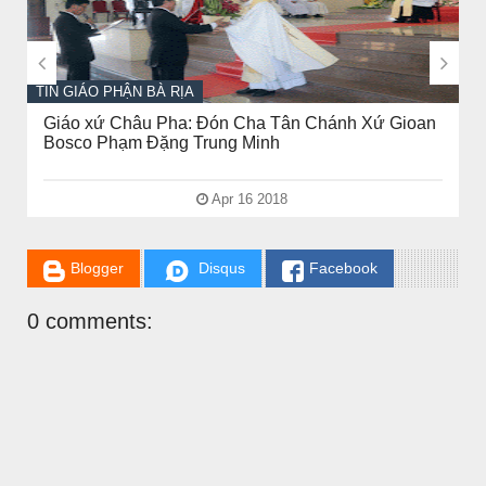


TIN GIÁO PHẬN BÀ RỊA
Giáo xứ Châu Pha: Đón Cha Tân Chánh Xứ Gioan
Bosco Phạm Đặng Trung Minh
Apr 16 2018
Blogger
Disqus
Facebook
CHUYỆN Ý NGHĨA
ĐÊM NOEL ĐẸP NHẤT TRONG ĐỜI
0 comments: