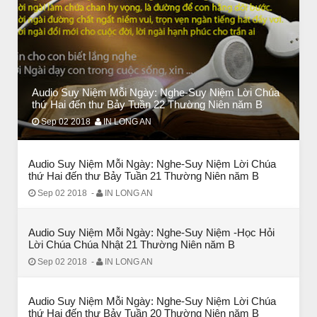
BÀI NỔI BẬT
Audio Suy Niệm Mỗi Ngày: Nghe-Suy Niệm Lời Chúa
Huyền thoại vô danh - Bồ Tát đời thường
thứ Hai đến thư Bảy Tuần 22 Thường Niên năm B
Sep 02 2018
IN LONG AN
Audio Suy Niệm Mỗi Ngày: Nghe-Suy Niệm Lời Chúa
thứ Hai đến thư Bảy Tuần 21 Thường Niên năm B
Sep 02 2018
-
IN LONG AN
Audio Suy Niệm Mỗi Ngày: Nghe-Suy Niệm -Học Hỏi
Lời Chúa Chúa Nhật 21 Thường Niên năm B
Sep 02 2018
-
IN LONG AN
Audio Suy Niệm Mỗi Ngày: Nghe-Suy Niệm Lời Chúa
CHUYỆN Ý NGHĨA
thứ Hai đến thư Bảy Tuần 20 Thường Niên năm B