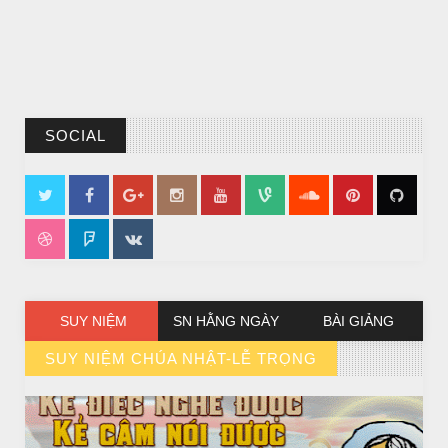
CHUYỆN Ý NGHĨA
SOCIAL
Chuyện Ý Nghĩa: Chết vì yêu
SUY NIỆM
SN HẰNG NGÀY
BÀI GIẢNG
SUY NIỆM CHÚA NHẬT-LỄ TRỌNG
// VIEW MORE BY SUY NIỆM CHÚA NHẬT-LỄ TRỌNG