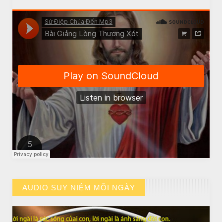
BÀI NỔI BẬT
BÀI HỌC LỚN TỪ MỘT EM BÉ
AUDIO SUY NIỆM MỖI NGÀY
// VIEW MORE BY AUDIO SUY NIỆM MỖI NGÀY