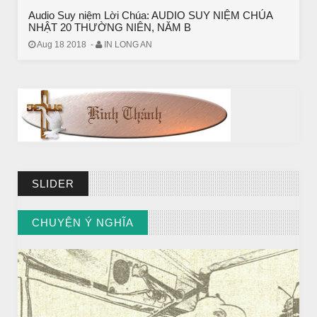
Audio Suy niệm Lời Chúa: AUDIO SUY NIỆM CHÚA
NHẬT 20 THƯỜNG NIÊN, NĂM B
Aug 18 2018
-
IN LONG AN
SLIDER
BÀI NỔI BẬT
CHUYỆN Ý NGHĨA
Huyền thoại vô danh - Bồ Tát đời thường
// VIEW MORE BY CHUYỆN Ý NGHĨA