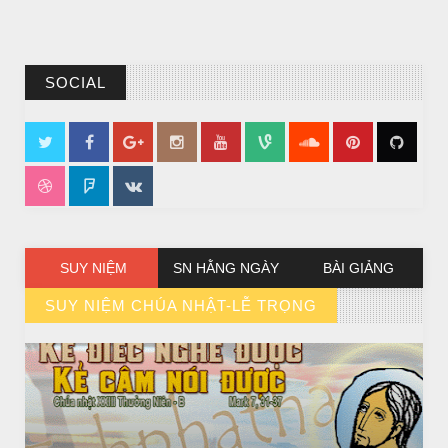
SOCIAL
CHUYỆN Ý NGHĨA
CÔ BÉ BÁN DIÊM
SUY NIỆM
SN HẰNG NGÀY
BÀI GIẢNG
SUY NIỆM CHÚA NHẬT-LỄ TRỌNG
// VIEW MORE BY SUY NIỆM CHÚA NHẬT-LỄ TRỌNG
CHUYỆN Ý NGHĨA