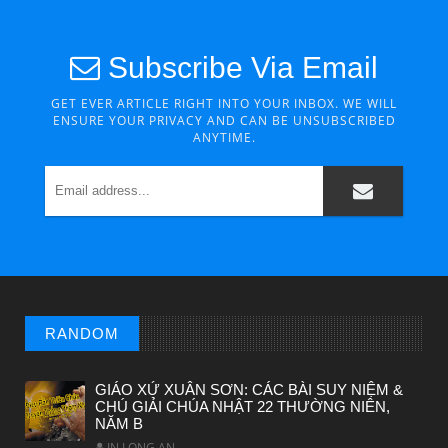
Subscribe Via Email
GET EVER ARTICLE RIGHT INTO YOUR INBOX. WE WILL
ENSURE YOUR PRIVACY AND CAN BE UNSUBSCRIBED
ANYTIME.
CHUYỆN Ý NGHĨA
Chuyen Y Nghia: Thien Chua Luon Tha Thu
RANDOM
GIÁO XỨ XUÂN SƠN: CÁC BÀI SUY NIỆM &
CHÚ GIẢI CHÚA NHẬT 22 THƯỜNG NIÊN,
NĂM B
IN LONG AN