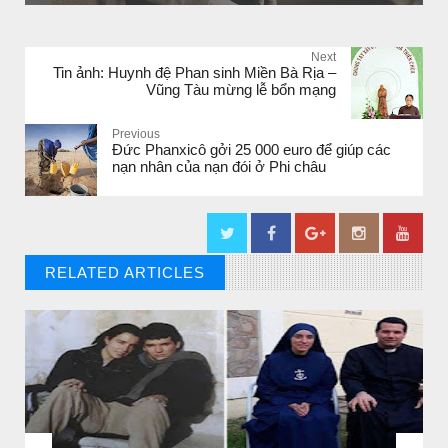
Next
Tin ảnh: Huynh đệ Phan sinh Miền Bà Rịa –
Vũng Tàu mừng lễ bổn mạng
Previous
Đức Phanxicô gởi 25 000 euro để giúp các
nạn nhân của nạn đói ở Phi châu
RELATED ARTICLES
// THAT'S WHAT YOU MIGHT BE LOOKING FOR