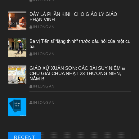
BÀI NỔI BẬT
ĐÂY LÀ PHẦN KINH CHO GIÁO LÝ GIÁO
PHẬN VINH
HẠT GIỐNG TÂM HỒN
IN LONG AN
Ba vị Tiến sĩ “lặng thinh” trước câu hỏi của một cụ
bà
IN LONG AN
GIÁO XỨ XUÂN SƠN: CÁC BÀI SUY NIỆM &
CHÚ GIẢI CHÚA NHẬT 23 THƯỜNG NIÊN,
NĂM B
IN LONG AN
IN LONG AN
RECENT