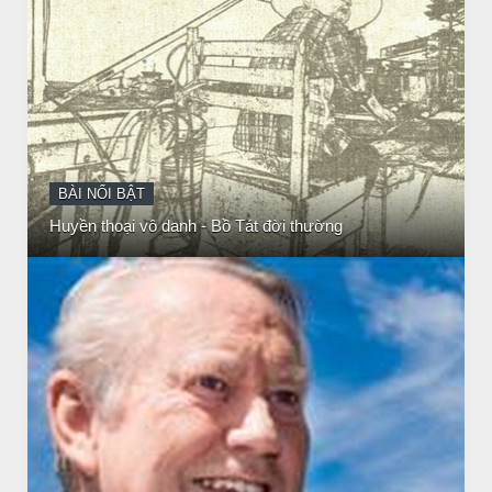
CHUYỆN Ý NGHĨA
NGƯỜI GIÀU THỰC SỰ