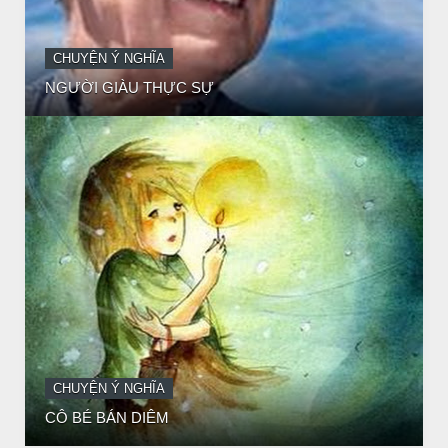
CHUYỆN Ý NGHĨA
CÔ BÉ BÁN DIÊM
CHUYỆN Ý NGHĨA
ĐÊM NOEL ĐẸP NHẤT TRONG ĐỜI