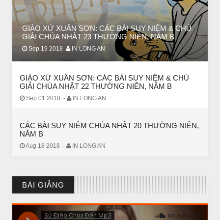
ĐÊM NOEL ĐẸP NHẤT TRONG ĐỜI
GIÁO XỨ XUÂN SƠN: CÁC BÀI SUY NIỆM & CHÚ
GIẢI CHÚA NHẬT 23 THƯỜNG NIÊN, NĂM B
Sep 19 2018
IN LONG AN
GIÁO XỨ XUÂN SƠN: CÁC BÀI SUY NIỆM & CHÚ
GIẢI CHÚA NHẬT 22 THƯỜNG NIÊN, NĂM B
Sep 01 2018
-
IN LONG AN
CÁC BÀI SUY NIỆM CHÚA NHẬT 20 THƯỜNG NIÊN,
NĂM B
Aug 18 2018
-
IN LONG AN
CHUYỆN Ý NGHĨA
Chuyện Ý Nghĩa: Chết vì yêu
BÀI GIẢNG