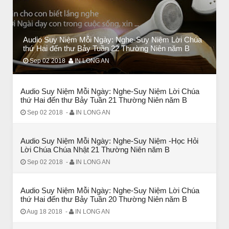
Audio Suy Niệm Mỗi Ngày: Nghe-Suy Niệm Lời Chúa
BÀI NỔI BẬT
thứ Hai đến thư Bảy Tuần 22 Thường Niên năm B
HẠT GIỐNG TÂM HỒN
Sep 02 2018
IN LONG AN
Audio Suy Niệm Mỗi Ngày: Nghe-Suy Niệm Lời Chúa
thứ Hai đến thư Bảy Tuần 21 Thường Niên năm B
Sep 02 2018
-
IN LONG AN
Audio Suy Niệm Mỗi Ngày: Nghe-Suy Niệm -Học Hỏi
Lời Chúa Chúa Nhật 21 Thường Niên năm B
Sep 02 2018
-
IN LONG AN
Audio Suy Niệm Mỗi Ngày: Nghe-Suy Niệm Lời Chúa
thứ Hai đến thư Bảy Tuần 20 Thường Niên năm B
BÀI NỔI BẬT
Aug 18 2018
-
IN LONG AN
BÀI HỌC LỚN TỪ MỘT EM BÉ