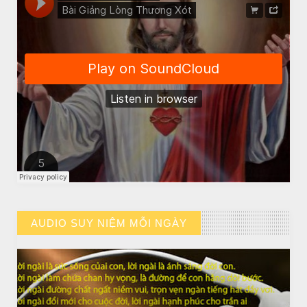
CHUYỆN Ý NGHĨA
Chuyen Y Nghia: Thien Chua Luon Tha Thu
AUDIO SUY NIỆM MỖI NGÀY
// VIEW MORE BY AUDIO SUY NIỆM MỖI NGÀY