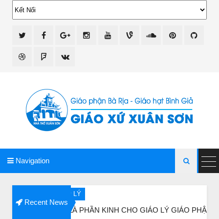
giao xu xuan son
Navigation

IÁO LÝ
Recent News
Y LÀ PHẦN KINH CHO GIÁO LÝ GIÁO PHẬN VINH
B