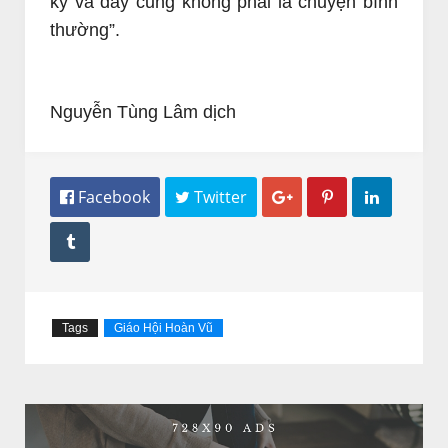
kỷ và đây cũng không phải là chuyện bình
thường”.
Nguyễn Tùng Lâm dịch
 Facebook
 Twitter




Tags
Giáo Hội Hoàn Vũ