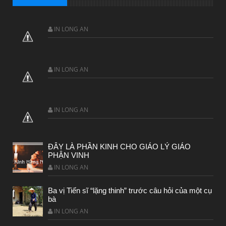
IN LONG AN
IN LONG AN
IN LONG AN
ĐÂY LÀ PHẦN KINH CHO GIÁO LÝ GIÁO
PHẬN VINH
IN LONG AN
Ba vị Tiến sĩ “lặng thinh” trước câu hỏi của một cụ
bà
IN LONG AN