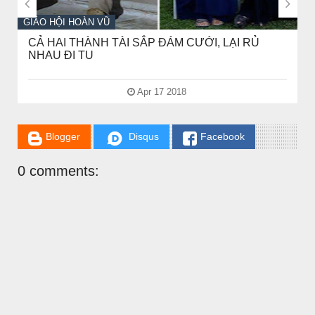


GIÁO HỘI HOÀN VŨ
CẢ HAI THÀNH TÀI SẮP ĐÁM CƯỚI, LẠI RỦ
NHAU ĐI TU
Apr 17 2018
Blogger
Disqus
Facebook
CHUYỆN Ý NGHĨA
0 comments:
NGƯỜI GIÀU THỰC SỰ