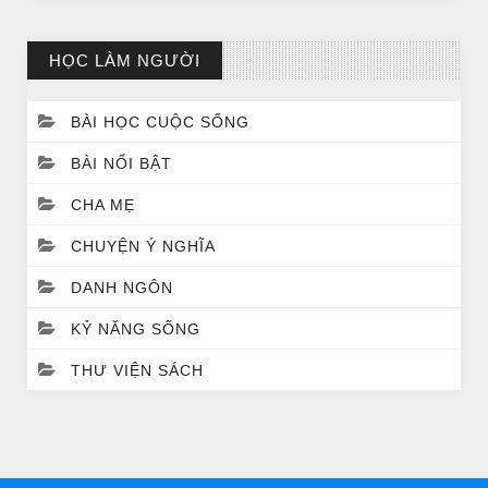
HỌC LÀM NGƯỜI
BÀI HỌC CUỘC SỐNG
BÀI NỔI BẬT
CHA MẸ
CHUYỆN Ý NGHĨA
DANH NGÔN
CHUYỆN Ý NGHĨA
Chuyện Ý Nghĩa: Chết vì yêu
KỶ NĂNG SỐNG
THƯ VIỆN SÁCH