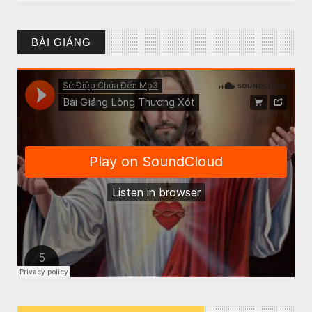
BÀI GIẢNG
CHUYỆN Ý NGHĨA
Chuyen Y Nghia: Thien Chua Luon Tha Thu