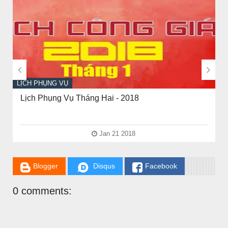


LỊCH PHỤNG VỤ
Lịch Phụng Vụ Tháng Hai - 2018
Jan 21 2018
CHUYỆN Ý NGHĨA
Blogger
Disqus
Facebook
NGƯỜI GIÀU THỰC SỰ
0 comments: