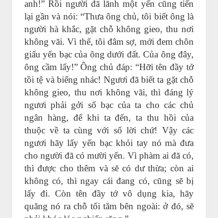
anh!” Rồi người đã lãnh một yến cũng tiến
lại gần và nói: “Thưa ông chủ, tôi biết ông là
người hà khắc, gặt chỗ không gieo, thu nơi
không vãi. Vì thế, tôi đâm sợ, mới đem chôn
giấu yến bạc của ông dưới đất. Của ông đây,
ông cầm lấy!” Ông chủ đáp: “Hỡi tên đầy tớ
tồi tệ và biếng nhác! Ngươi đã biết ta gặt chỗ
không gieo, thu nơi không vãi, thì đáng lý
ngươi phải gởi số bạc của ta cho các chủ
ngân hàng, để khi ta đến, ta thu hồi của
thuộc về ta cùng với số lời chứ! Vậy các
ngươi hãy lấy yến bạc khỏi tay nó mà đưa
cho người đã có mười yến. Vì phàm ai đã có,
thì được cho thêm và sẽ có dư thừa; còn ai
không có, thì ngay cái đang có, cũng sẽ bị
lấy đi. Còn tên đầy tớ vô dụng kia, hãy
quăng nó ra chỗ tối tăm bên ngoài: ở đó, sẽ