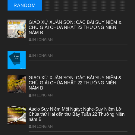
RANDOM
GIÁO XỨ XUÂN SƠN: CÁC BÀI SUY NIỆM &
CHÚ GIẢI CHÚA NHẬT 23 THƯỜNG NIÊN,
NĂM B
BÀI NỔI BẬT
IN LONG AN
HẠT GIỐNG TÂM HỒN
IN LONG AN
GIÁO XỨ XUÂN SƠN: CÁC BÀI SUY NIỆM &
CHÚ GIẢI CHÚA NHẬT 22 THƯỜNG NIÊN,
NĂM B
IN LONG AN
Audio Suy Niệm Mỗi Ngày: Nghe-Suy Niệm Lời
Chúa thứ Hai đến thư Bảy Tuần 22 Thường Niên
năm B
IN LONG AN