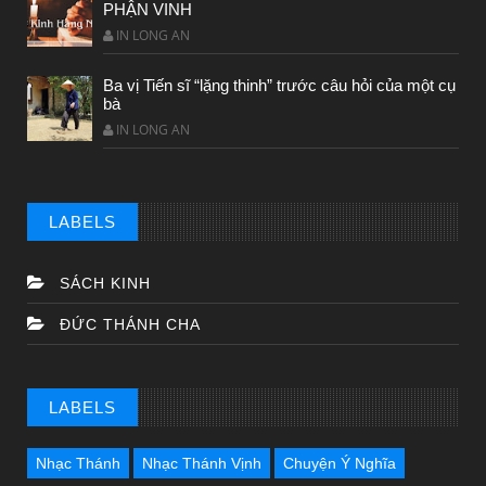
PHẬN VINH
IN LONG AN
Ba vị Tiến sĩ “lặng thinh” trước câu hỏi của một cụ
bà
IN LONG AN
LABELS
SÁCH KINH
ĐỨC THÁNH CHA
LABELS
Nhạc Thánh
Nhạc Thánh Vịnh
Chuyện Ý Nghĩa