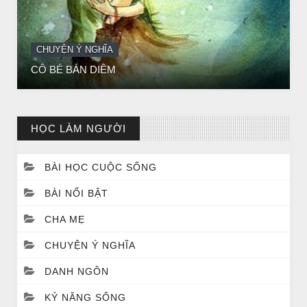
CHUYỆN Ý NGHĨA
ĐÊM NOEL ĐẸP NHẤT TRONG ĐỜI
HỌC LÀM NGƯỜI
BÀI HỌC CUỘC SỐNG
BÀI NỔI BẬT
CHA MẸ
CHUYỆN Ý NGHĨA
CHUYỆN Ý NGHĨA
Chuyện Ý Nghĩa: Chết vì yêu
DANH NGÔN
KỶ NĂNG SỐNG