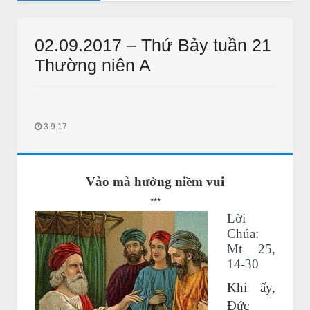
AUDIO SUY NIỆM MỖI NGÀY
Thường Niên năm B
Audio Suy Niệm Mỗi Ngày: Nghe-Su
02.09.2017 – Thứ Bảy tuần 21
Thường niên A
3.9.17
THƯ GIÃN
THƯ GIÃN
Vào mà hưởng niềm vui
ào quán bún đậu tìm vợ
Bắc kim thang sẽ bị cấm ?
***
Jan 11 2018
Unknown
Jan 11 2018
IN LONG AN
Lời
Chúa:
Mt 25,
14-30
Khi ấy,
Đức