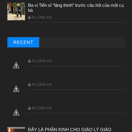
Ba vị Tiến sĩ “lặng thinh” trước câu hỏi của một cụ
bà
IN LONG AN
RECENT
IN LONG AN
IN LONG AN
IN LONG AN
ĐÂY LÀ PHẦN KINH CHO GIÁO LÝ GIÁO