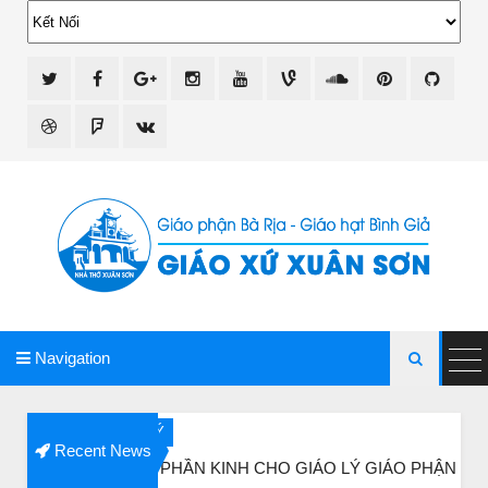
giao xu xuan son
Navigation

LÝ
BÀI 
Recent News
 PHẦN KINH CHO GIÁO LÝ GIÁO PHẬN VINH
Ba vị 