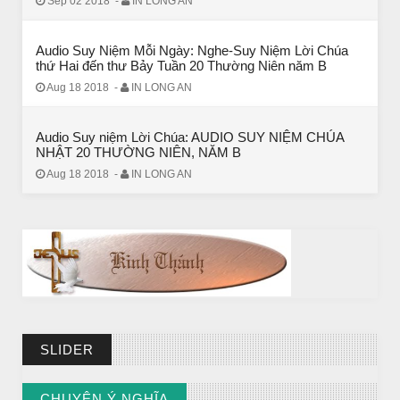
Sep 02 2018
-
IN LONG AN
BÀI NỔI BẬT
Audio Suy Niệm Mỗi Ngày: Nghe-Suy Niệm Lời Chúa
thứ Hai đến thư Bảy Tuần 20 Thường Niên năm B
BÀI HỌC LỚN TỪ MỘT EM BÉ
Aug 18 2018
-
IN LONG AN
Audio Suy niệm Lời Chúa: AUDIO SUY NIỆM CHÚA
NHẬT 20 THƯỜNG NIÊN, NĂM B
Aug 18 2018
-
IN LONG AN
BÀI NỔI BẬT
SLIDER
Huyền thoại vô danh - Bồ Tát đời thường
CHUYỆN Ý NGHĨA