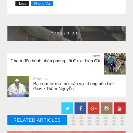
Tags
Phụng Vụ
Next
Chạm đến bệnh nhân phong, tôi được biến đổi
Previous
Ba cụm từ mà mỗi cặp vợ chồng nên biết
Giuse Thẩm Nguyễn
RELATED ARTICLES
// THAT'S WHAT YOU MIGHT BE LOOKING FOR