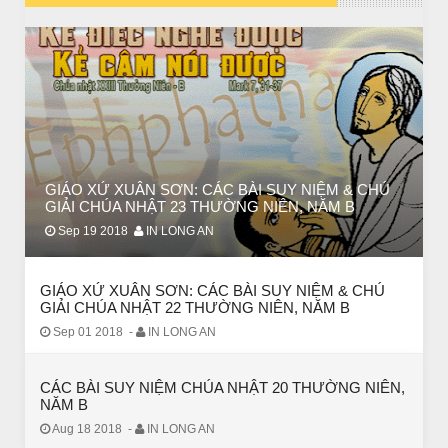
// VIEW MORE BY SUY NIỆM CHÚA NHẬT-LỄ TRỌNG
CHUYỆN Ý NGHĨA
ĐÊM NOEL ĐẸP NHẤT TRONG ĐỜI
GIÁO XỨ XUÂN SƠN: CÁC BÀI SUY NIỆM & CHÚ
GIẢI CHÚA NHẬT 23 THƯỜNG NIÊN, NĂM B
Sep 19 2018
IN LONG AN
GIÁO XỨ XUÂN SƠN: CÁC BÀI SUY NIỆM & CHÚ
GIẢI CHÚA NHẬT 22 THƯỜNG NIÊN, NĂM B
Sep 01 2018
-
IN LONG AN
CÁC BÀI SUY NIỆM CHÚA NHẬT 20 THƯỜNG NIÊN,
NĂM B
CHUYỆN Ý NGHĨA
Aug 18 2018
-
IN LONG AN
Chuyện Ý Nghĩa: Chết vì yêu