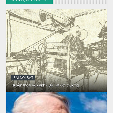
// VIEW MORE BY CHUYỆN Ý NGHĨA
CHUYỆN Ý NGHĨA
NGƯỜI GIÀU THỰC SỰ