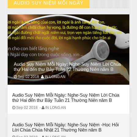
AUDIO SUY NIỆM MỖI NGÀY
// VIEW MORE BY AUDIO SUY NIỆM MỖI NGÀY
BÀI NỔI BẬT
HẠT GIỐNG TÂM HỒN
Audio Suy Niệm Mỗi Ngày: Nghe-Suy Niệm Lời Chúa
thứ Hai đến thư Bảy Tuần 22 Thường Niên năm B
Sep 02 2018
IN LONG AN
Audio Suy Niệm Mỗi Ngày: Nghe-Suy Niệm Lời Chúa
thứ Hai đến thư Bảy Tuần 21 Thường Niên năm B
Sep 02 2018
-
IN LONG AN
Audio Suy Niệm Mỗi Ngày: Nghe-Suy Niệm -Học Hỏi
Lời Chúa Chúa Nhật 21 Thường Niên năm B