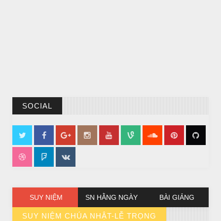
CHUYỆN Ý NGHĨA
SOCIAL
CÔ BÉ BÁN DIÊM
SUY NIỆM
SN HẰNG NGÀY
BÀI GIẢNG
SUY NIỆM CHÚA NHẬT-LỄ TRỌNG