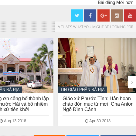
Bài đăng Mới hơn
// THAT'S WHAT YOU MIGHT BE LOOKING FOR

N BÀ RỊA
TIN GIÁO PHẬN BÀ RỊA
 ơn công bố thành lập
Giáo xứ Phước Tỉnh: Hân hoan
ước Hải và bổ nhiệm
chào đón mục tử mới: Cha Antôn
xứ tiên khởi
Ngô Đình Cảnh
Aug 13 2018
Apr 30 2018