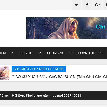
IỆM
HỌC HỎI
PHỤNG VỤ
ĐOÀN THỂ
ỆM CHÚA NHẬT-LỄ TRỌNG
Ứ XUÂN SƠN: CÁC BÀI SUY NIỆM & CHÚ GIẢI CHÚA NHẬT 23
Tôma – Hải Sơn: Khai giảng năm học mới 2017 -2018