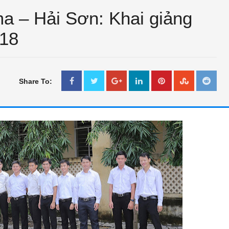
a – Hải Sơn: Khai giảng
018
Share To:
CHUYỆN PHIẾM
NHỮNG GIAI THOẠI VỀ LẶT
KIỆU
Feb 14 2018
Unknown