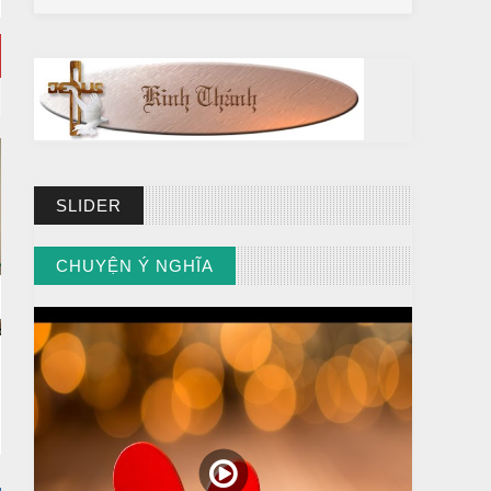
SLIDER
CHUYỆN Ý NGHĨA
CHUYỆN Ý NGHĨA
Chuyện Ý Nghĩa: Chết vì yêu
// VIEW MORE BY CHUYỆN Ý NGHĨA
TIN GIÁO PHẬN BÀ RỊA
Giáo xứ Phước Thành: Hân
hoan chào đón mục tử mới: Cha
Phanxicô Xaviê Trần Quốc Tuấn
Apr 21 2018