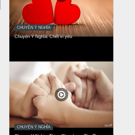
CHUYỆN Ý NGHĨA
Chuyen Y Nghia: Thien Chua Luon Tha Thu
BÀI NỔI BẬT