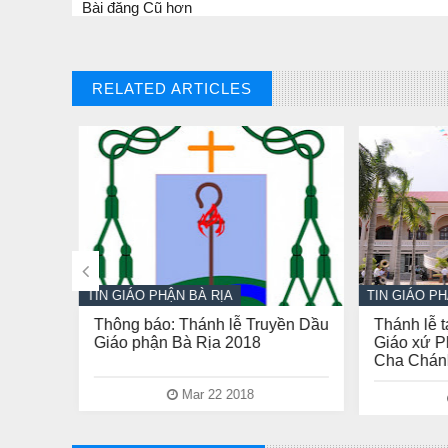
Bài đăng Cũ hơn
RELATED ARTICLES

TIN GIÁO PHẬN BÀ RỊA
TIN GIÁO PHẬ
ha
Thông báo: Thánh lễ Truyền Dầu
Thánh lễ tạ
co
Giáo phận Bà Rịa 2018
Giáo xứ Ph
Cha Chánh 
Mar 22 2018