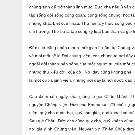
chủng sinh để trở thành linh mục. Đức cha nêu 3 vấn 
tập sống đời sống cộng đoàn, cùng sống chung, học tậ
những khác biệt của nhau. Thứ hai là ý thức sống bầu 
chí hướng. Thứ ba là tập sống kỷ luật bản thân và giữ 
Đức cha cũng nhấn mạnh thời gian 2 năm tại Chủng việ
và mai mốt sẽ là Đại chủng viện, còn chúng ta nơi đâ
ngoài đời thành nếp sống của một người tu, của một ch
những thứ kiểu đời, của đời. Nơi đây cũng không phải 
là một cư xá sinh viên, nhưng nơi đây là nơi được đào
Cao điểm của ngày khai giảng là giờ Chầu Thánh Th
nguyện Chủng viện. Đức cha Emmanuel đã chủ sự gi
diện, quý cha quản hạt, quý cha giáo, quý khách và toà
Sau giờ Chầu, Đức cha cùng quý cha, quý khách cũng n
nơi gia đình Chủng viện. Nguyện xin Thiên Chúa d