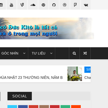
GÓC NHÌN
TƯ LIỆU
SINH HOẠT GIÁO XỨ
 THƯỜNG NIÊN, NĂM B
Cha Cố Gioan Phanxicô Nguy
SOCIAL