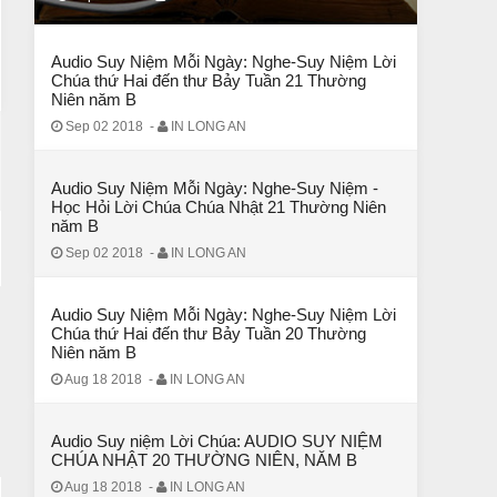
CHUYỆN Ý NGHĨA
CÔ BÉ BÁN DIÊM
Audio Suy Niệm Mỗi Ngày: Nghe-Suy Niệm Lời
Chúa thứ Hai đến thư Bảy Tuần 21 Thường
Niên năm B
Sep 02 2018
-
IN LONG AN
Audio Suy Niệm Mỗi Ngày: Nghe-Suy Niệm -
Học Hỏi Lời Chúa Chúa Nhật 21 Thường Niên
năm B
Sep 02 2018
-
IN LONG AN
Audio Suy Niệm Mỗi Ngày: Nghe-Suy Niệm Lời
Chúa thứ Hai đến thư Bảy Tuần 20 Thường
Niên năm B
CHUYỆN Ý NGHĨA
Aug 18 2018
-
IN LONG AN
ĐÊM NOEL ĐẸP NHẤT TRONG ĐỜI
Audio Suy niệm Lời Chúa: AUDIO SUY NIỆM
CHÚA NHẬT 20 THƯỜNG NIÊN, NĂM B
Aug 18 2018
-
IN LONG AN