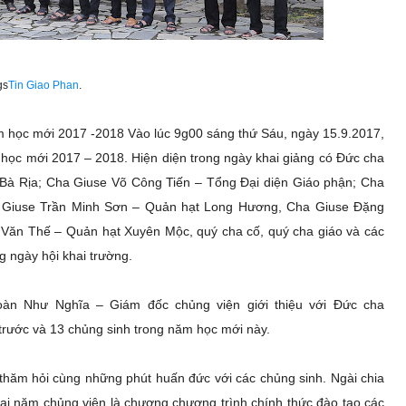
gs
Tin Giao Phan
.
ọc mới 2017 -2018 Vào lúc 9g00 sáng thứ Sáu, ngày 15.9.2017,
ọc mới 2017 – 2018. Hiện diện trong ngày khai giảng có Đức cha
 Rịa; Cha Giuse Võ Công Tiến – Tổng Đại diện Giáo phận; Cha
 Giuse Trần Minh Sơn – Quản hạt Long Hương, Cha Giuse Đặng
Văn Thế – Quản hạt Xuyên Mộc, quý cha cố, quý cha giáo và các
g ngày hội khai trường.
oàn Như Nghĩa – Giám đốc chủng viện giới thiệu với Đức cha
rước và 13 chủng sinh trong năm học mới này.
hăm hỏi cùng những phút huấn đức với các chủng sinh. Ngài chia
ai năm chủng viện là chương chương trình chính thức đào tạo các