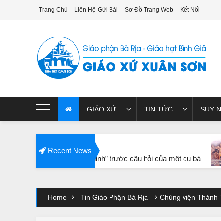
Trang Chủ
Liên Hệ-Gửi Bài
Sơ Đồ Trang Web
Kết Nối
giao xu xuan son
GIÁO XỨ
TIN TỨC
SUY N
NỔI BẬT
SUY NI
Recent News
Tiến sĩ “lặng thinh” trước câu hỏi của một cụ bà
GIÁO X
Youtube Video Embed
Home
Tin Giáo Phận Bà Rịa
Chủng viện Thánh 