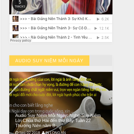
CHUYỆN Ý NGHĨA
NGƯỜI GIÀU THỰC SỰ
AUDIO SUY NIỆM MỖI NGÀY
// VIEW MORE BY AUDIO SUY NIỆM MỖI NGÀY
Audio Suy Niệm Mỗi Ngày: Nghe-Suy Niệm
Lời Chúa thứ Hai đến thư Bảy Tuần 22
Thường Niên năm B
Sep 02 2018
IN LONG AN