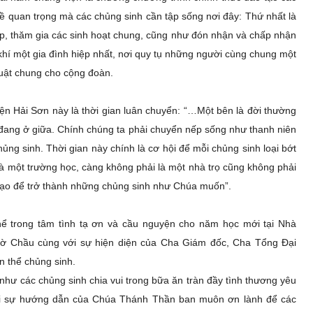
đề quan trọng mà các chủng sinh cần tập sống nơi đây: Thứ nhất là
p, thăm gia các sinh hoạt chung, cũng như đón nhận và chấp nhận
khí một gia đình hiệp nhất, nơi quy tụ những người cùng chung một
luật chung cho cộng đoàn.
n Hải Sơn này là thời gian luân chuyển: “…
Một bên là đời thường
y đang ở giữa. Chính chúng ta phải chuyển nếp sống như thanh niên
ủng sinh. Thời gian này chính là cơ hội để mỗi chủng sinh loại bớt
là một trường học, càng không phải là một nhà trọ cũng không phải
 tạo để trở thành những chủng sinh như Chúa muốn”.
ể trong tâm tình tạ ơn và cầu nguyện cho năm học mới tại Nhà
ờ Chầu cùng với sự hiện diện của Cha Giám đốc, Cha Tổng Đại
n thể chủng sinh.
hư các chủng sinh chia vui trong bữa ăn tràn đầy tình thương yêu
ưới sự hướng dẫn của Chúa Thánh Thần ban muôn ơn lành để các