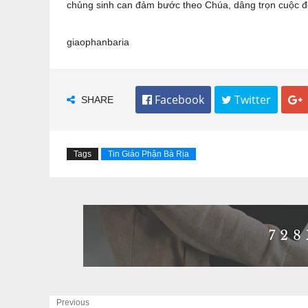
chủng sinh can đảm bước theo Chúa, dâng trọn cuộc đ
giaophanbaria
SHARE
 Facebook
 Twitter

Tags
Tin Giáo Phận Bà Rịa
Previous