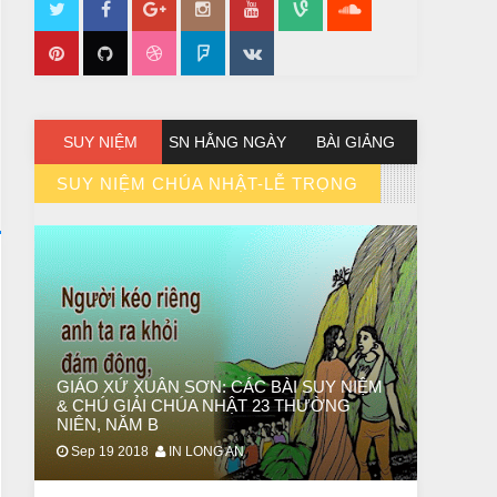
SUY NIỆM
SN HẰNG NGÀY
BÀI GIẢNG
SUY NIỆM CHÚA NHẬT-LỄ TRỌNG
// VIEW MORE BY SUY NIỆM CHÚA NHẬT-LỄ TRỌNG
GIÁO XỨ XUÂN SƠN: CÁC BÀI SUY NIỆM
& CHÚ GIẢI CHÚA NHẬT 23 THƯỜNG
NIÊN, NĂM B
Sep 19 2018
IN LONG AN