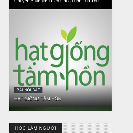
HẠT GIỐNG TÂM HỒN
BÀI NỔI BẬT
BÀI HỌC LỚN TỪ MỘT EM BÉ
HỌC LÀM NGƯỜI