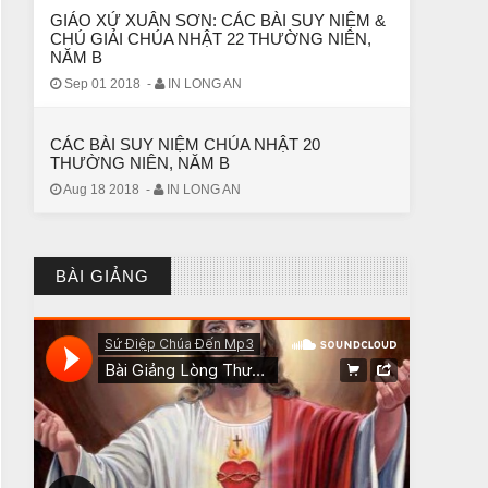
GIÁO XỨ XUÂN SƠN: CÁC BÀI SUY NIỆM &
CHÚ GIẢI CHÚA NHẬT 22 THƯỜNG NIÊN,
NĂM B
Sep 01 2018
-
IN LONG AN
CÁC BÀI SUY NIỆM CHÚA NHẬT 20
THƯỜNG NIÊN, NĂM B
Aug 18 2018
-
IN LONG AN
BÀI GIẢNG