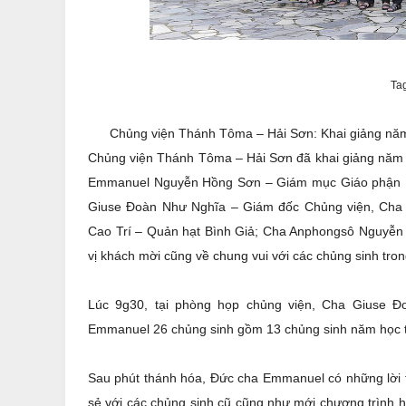
Ta
Chủng viện Thánh Tôma – Hải Sơn: Khai giảng năm h
Chủng viện Thánh Tôma – Hải Sơn đã khai giảng năm h
Emmanuel Nguyễn Hồng Sơn – Giám mục Giáo phận Bà
Giuse Đoàn Như Nghĩa – Giám đốc Chủng viện, Cha
Cao Trí – Quản hạt Bình Giả; Cha Anphongsô Nguyễn 
vị khách mời cũng về chung vui với các chủng sinh tron
Lúc 9g30, tại phòng họp chủng viện, Cha Giuse Đ
Emmanuel 26 chủng sinh gồm 13 chủng sinh năm học t
Sau phút thánh hóa, Đức cha Emmanuel có những lời t
sẻ với các chủng sinh cũ cũng như mới chương trình h