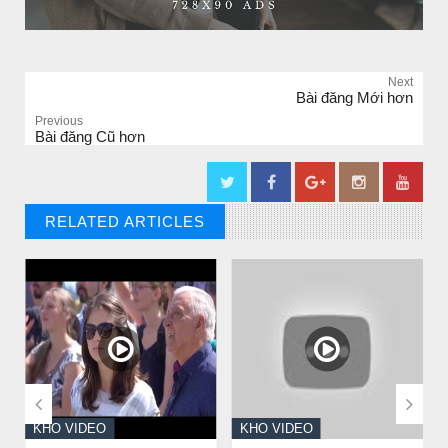
Next
Bài đăng Mới hơn
Previous
Bài đăng Cũ hơn
RELATED ARTICLES
// THAT'S WHAT YOU MIGHT BE LOOKING FOR


KHO VIDEO
KHO VIDEO