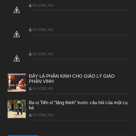
IN LONG AN
IN LONG AN
IN LONG AN
ĐÂY LÀ PHẦN KINH CHO GIÁO LÝ GIÁO
PHẬN VINH
IN LONG AN
Ba vị Tiến sĩ “lặng thinh” trước câu hỏi của một cụ
bà
IN LONG AN