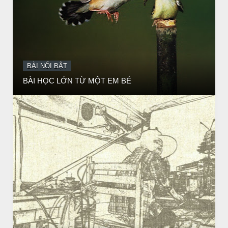
BÀI NỔI BẬT
Huyền thoại vô danh - Bồ Tát đời thường