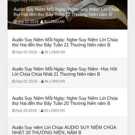
Audio Suy Niệm Mỗi Ngày: Nghe-Suy Niệm Lời Chúa
CHUYỆN Ý NGHĨA
thứ Hai đến thư Bảy Tuần 22 Thường Niên năm B
Chuyen Y Nghia: Thien Chua Luon Tha Thu
Sep 02 2018
IN LONG AN
Audio Suy Niệm Mỗi Ngày: Nghe-Suy Niệm Lời Chúa
thứ Hai đến thư Bảy Tuần 21 Thường Niên năm B
Sep 02 2018
-
IN LONG AN
Audio Suy Niệm Mỗi Ngày: Nghe-Suy Niệm -Học Hỏi
Lời Chúa Chúa Nhật 21 Thường Niên năm B
Sep 02 2018
-
IN LONG AN
Audio Suy Niệm Mỗi Ngày: Nghe-Suy Niệm Lời Chúa
thứ Hai đến thư Bảy Tuần 20 Thường Niên năm B
BÀI NỔI BẬT
Aug 18 2018
-
IN LONG AN
HẠT GIỐNG TÂM HỒN
Audio Suy niệm Lời Chúa: AUDIO SUY NIỆM CHÚA
NHẬT 20 THƯỜNG NIÊN, NĂM B