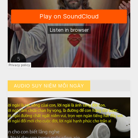
CHUYỆN Ý NGHĨA
Chuyện Ý Nghĩa: Chết vì yêu
AUDIO SUY NIỆM MỖI NGÀY
// VIEW MORE BY AUDIO SUY NIỆM MỖI NGÀY