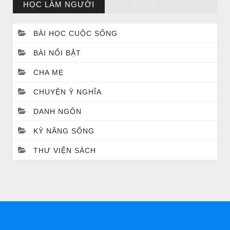
HỌC LÀM NGƯỜI
BÀI HỌC CUỘC SỐNG
BÀI NỔI BẬT
CHA MẸ
CHUYỆN Ý NGHĨA
DANH NGÔN
CHUYỆN Ý NGHĨA
ĐÊM NOEL ĐẸP NHẤT TRONG ĐỜI
KỶ NĂNG SỐNG
THƯ VIỆN SÁCH