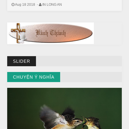
Aug 18 2018
-
IN LONG AN
SLIDER
BÀI NỔI BẬT
CHUYỆN Ý NGHĨA
BÀI HỌC LỚN TỪ MỘT EM BÉ
// VIEW MORE BY CHUYỆN Ý NGHĨA