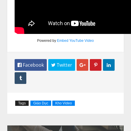
Powered by
Embed YouTube Video
 Facebook
 Twitter




Tags
Giáo Dục
Kho Video