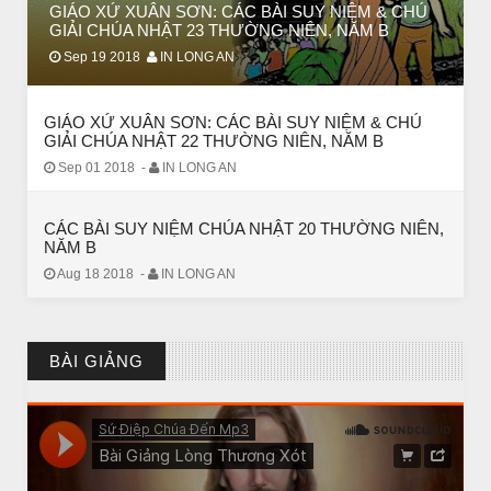
GIÁO XỨ XUÂN SƠN: CÁC BÀI SUY NIỆM & CHÚ
GIẢI CHÚA NHẬT 23 THƯỜNG NIÊN, NĂM B
Sep 19 2018
IN LONG AN
GIÁO XỨ XUÂN SƠN: CÁC BÀI SUY NIỆM & CHÚ
GIẢI CHÚA NHẬT 22 THƯỜNG NIÊN, NĂM B
Sep 01 2018
-
IN LONG AN
CÁC BÀI SUY NIỆM CHÚA NHẬT 20 THƯỜNG NIÊN,
NĂM B
Aug 18 2018
-
IN LONG AN
CHUYỆN Ý NGHĨA
ĐÊM NOEL ĐẸP NHẤT TRONG ĐỜI
BÀI GIẢNG