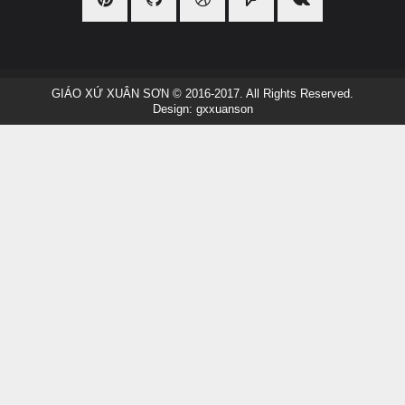
GIÁO XỨ XUÂN SƠN
© 2016-2017. All Rights Reserved.
Design:
gxxuanson