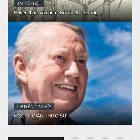
CHUYỆN Ý NGHĨA
NGƯỜI GIÀU THỰC SỰ
CHUYỆN Ý NGHĨA
CÔ BÉ BÁN DIÊM