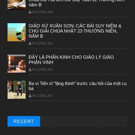
năm B
Chuyen Y Nghia: Thien Chua Luon Tha Thu
IN LONG AN
GIÁO XỨ XUÂN SƠN: CÁC BÀI SUY NIỆM &
CHÚ GIẢI CHÚA NHẬT 23 THƯỜNG NIÊN,
NĂM B
IN LONG AN
ĐÂY LÀ PHẦN KINH CHO GIÁO LÝ GIÁO
PHẬN VINH
IN LONG AN
Ba vị Tiến sĩ “lặng thinh” trước câu hỏi của một cụ
bà
IN LONG AN
BÀI NỔI BẬT
HẠT GIỐNG TÂM HỒN
RECENT