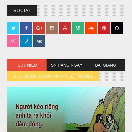
SOCIAL
CHUYỆN Ý NGHĨA
NGƯỜI GIÀU THỰC SỰ
SUY NIỆM
SN HẰNG NGÀY
BÀI GIẢNG
SUY NIỆM CHÚA NHẬT-LỄ TRỌNG
// VIEW MORE BY SUY NIỆM CHÚA NHẬT-LỄ TRỌNG
CHUYỆN Ý NGHĨA
CÔ BÉ BÁN DIÊM