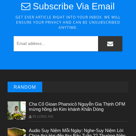
Subscribe Via Email
GET EVER ARTICLE RIGHT INTO YOUR INBOX. WE WILL
ENSURE YOUR PRIVACY AND CAN BE UNSUBSCRIBED
ANYTIME.
CHUYỆN Ý NGHĨA
Chuyện Ý Nghĩa: Chết vì yêu
RANDOM
Cha Cố Gioan Phanxicô Nguyễn Gia Thịnh OFM
mừng hồng ân Kim khánh Khấn Dòng
IN LONG AN
Audio Suy Niệm Mỗi Ngày: Nghe-Suy Niệm Lời
CHUYỆN Ý NGHĨA
Chúa thứ Hai đến thư Bảy Tuần 22 Thường Niên