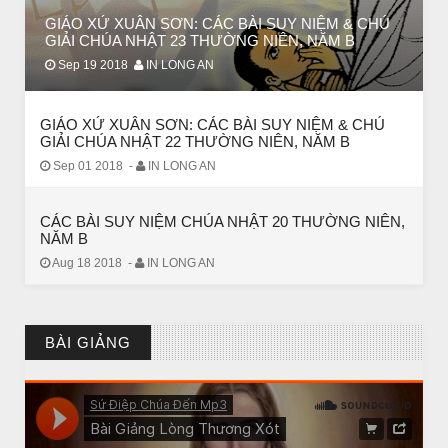
GIÁO XỨ XUÂN SƠN: CÁC BÀI SUY NIỆM & CHÚ
GIẢI CHÚA NHẬT 23 THƯỜNG NIÊN, NĂM B
Sep 19 2018
IN LONG AN
GIÁO XỨ XUÂN SƠN: CÁC BÀI SUY NIỆM & CHÚ
GIẢI CHÚA NHẬT 22 THƯỜNG NIÊN, NĂM B
Sep 01 2018
-
IN LONG AN
CÁC BÀI SUY NIỆM CHÚA NHẬT 20 THƯỜNG NIÊN,
NĂM B
Aug 18 2018
-
IN LONG AN
CHUYỆN Ý NGHĨA
NGƯỜI GIÀU THỰC SỰ
BÀI GIẢNG