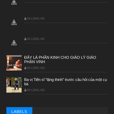
IN LONG AN
IN LONG AN
CHUYỆN Ý NGHĨA
ĐÂY LÀ PHẦN KINH CHO GIÁO LÝ GIÁO
Chuyen Y Nghia: Thien Chua Luon Tha Thu
PHẬN VINH
IN LONG AN
Ba vị Tiến sĩ “lặng thinh” trước câu hỏi của một cụ
bà
IN LONG AN
LABELS