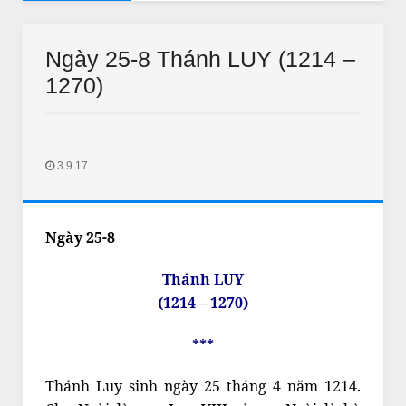
AUDI
ứ Hai đến thư Bảy Tuần 21 Thường Niên năm B
Audio 
Ngày 25-8 Thánh LUY (1214 –
1270)
3.9.17
THƯ GIÃN
THƯ GIÃN
Ngày 25-8
ắc kim thang sẽ bị cấm ?
Thư Giãn Ngày Tết
Jan 11 2018
IN LONG AN
Feb 18 2018
Unknown
Thánh LUY
(1214 – 1270)
***
Thánh Luy sinh ngày 25 tháng 4 năm 1214.