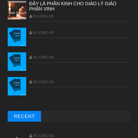
CHUYỆN Ý NGHĨA
ĐÂY LÀ PHẦN KINH CHO GIÁO LÝ GIÁO
PHẬN VINH
ĐÊM NOEL ĐẸP NHẤT TRONG ĐỜI
IN LONG AN
IN LONG AN
IN LONG AN
IN LONG AN
CHUYỆN Ý NGHĨA
Chuyện Ý Nghĩa: Chết vì yêu
RECENT
IN LONG AN