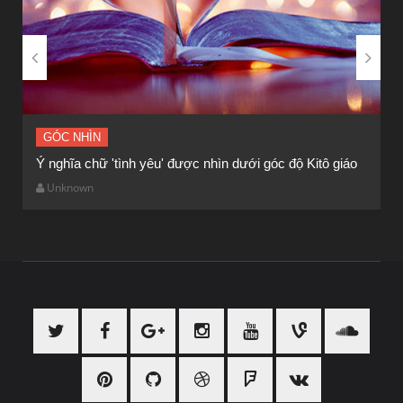


GÓC NHÌN
GÓC NHÌN
Ý nghĩa chữ 'tình yêu' được nhìn dưới góc độ Kitô giáo
Gia đình và đồng tính luyến ái
“
c
Unknown
Unknown