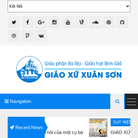
giao xu xuan son
Navigation

SUY NIỆM CHÚA NHẬT-LỄ 
Recent News
 trước câu hỏi của một cụ bà
GIÁO XỨ XUÂN SƠN: CÁC