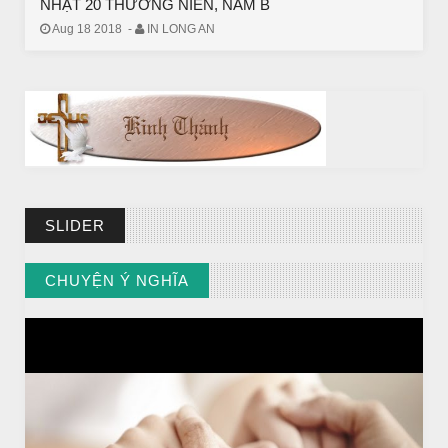
NHẬT 20 THƯỜNG NIÊN, NĂM B
Aug 18 2018
-
IN LONG AN
SLIDER
CHUYỆN Ý NGHĨA
CHUYỆN Ý NGHĨA
Chuyen Y Nghia: Thien Chua Luon Tha Thu
// VIEW MORE BY CHUYỆN Ý NGHĨA