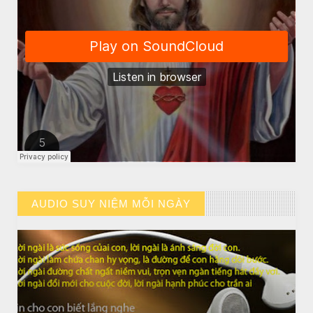
CHUYỆN Ý NGHĨA
CÔ BÉ BÁN DIÊM
AUDIO SUY NIỆM MỖI NGÀY
// VIEW MORE BY AUDIO SUY NIỆM MỖI NGÀY