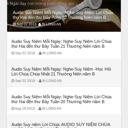
Audio Suy Niệm Mỗi Ngày: Nghe-Suy Niệm Lời Chúa
CHUYỆN Ý NGHĨA
thứ Hai đến thư Bảy Tuần 22 Thường Niên năm B
ĐÊM NOEL ĐẸP NHẤT TRONG ĐỜI
Sep 02 2018
IN LONG AN
Audio Suy Niệm Mỗi Ngày: Nghe-Suy Niệm Lời Chúa
thứ Hai đến thư Bảy Tuần 21 Thường Niên năm B
Sep 02 2018
-
IN LONG AN
Audio Suy Niệm Mỗi Ngày: Nghe-Suy Niệm -Học Hỏi
Lời Chúa Chúa Nhật 21 Thường Niên năm B
Sep 02 2018
-
IN LONG AN
Audio Suy Niệm Mỗi Ngày: Nghe-Suy Niệm Lời Chúa
thứ Hai đến thư Bảy Tuần 20 Thường Niên năm B
CHUYỆN Ý NGHĨA
Aug 18 2018
-
IN LONG AN
Chuyện Ý Nghĩa: Chết vì yêu
Audio Suy niệm Lời Chúa: AUDIO SUY NIỆM CHÚA