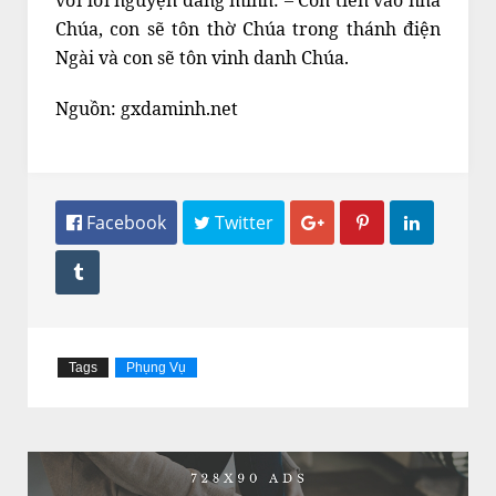
với lời nguyện dâng mình: – Con tiến vào nhà
Chúa, con sẽ tôn thờ Chúa trong thánh điện
Ngài và con sẽ tôn vinh danh Chúa.
Nguồn: gxdaminh.net
 Facebook
 Twitter




Tags
Phụng Vụ