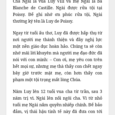
Cha Ngài là vua Luy VIII và mẹ Ngài là bà
Blanche de Castille. Ngài được rửa tội tại
Poissy. Để ghi nhớ ơn phúc rửa tội, Ngài
thường ký tên là Luy de Poissy.
Ngay từ tuổi ấu thơ, Luy đã được hấp thụ từ
nơi người mẹ thánh thiện và đầy nghị lực
một nền giáo dục hoàn hảo. Chúng ta sẽ còn
nhớ mãi lời khuyên mà người mẹ đạo đức đã
nói với con mình: – Con ơi, mẹ yêu con trên
hết mọi sự, nhưng mẹ thà thấy con chết ngay
bây giờ trước mặt mẹ, còn hơn thấy con
phạm một tội trọng mất lòng Chúa.
Năm Luy lên 12 tuổi vua cha từ trần, sau 3
năm trị vì. Ngài lên nối ngôi cha. Vì từ nhỏ
tuổi mẹ Ngài nắm quyền nhiếp chính. Để bảo
đảm, vị thái hậu tinh tế này đã đưa con tới