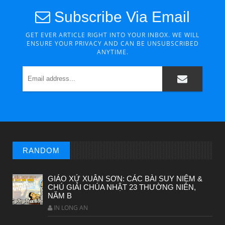
Subscribe Via Email
GET EVER ARTICLE RIGHT INTO YOUR INBOX. WE WILL
ENSURE YOUR PRIVACY AND CAN BE UNSUBSCRIBED
ANYTIME.
CHUYỆN Ý NGHĨA
CÔ BÉ BÁN DIÊM
RANDOM
GIÁO XỨ XUÂN SƠN: CÁC BÀI SUY NIỆM &
CHÚ GIẢI CHÚA NHẬT 23 THƯỜNG NIÊN,
NĂM B
IN LONG AN