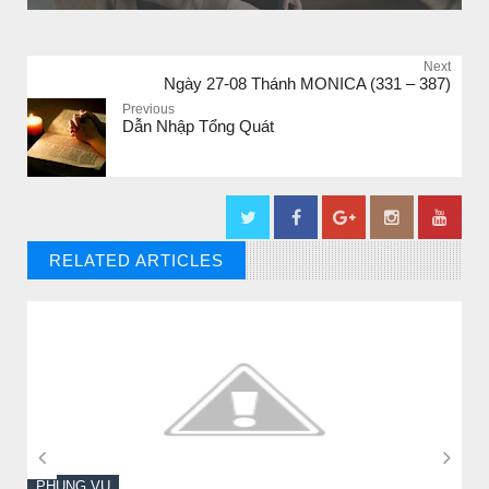
Next
Ngày 27-08 Thánh MONICA (331 – 387)
Previous
Dẫn Nhập Tổng Quát
RELATED ARTICLES
// THAT'S WHAT YOU MIGHT BE LOOKING FOR


PHỤNG VỤ