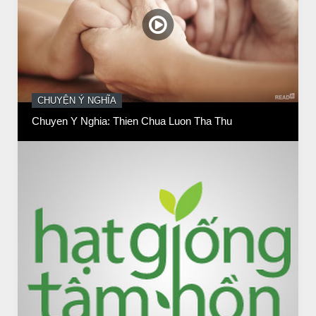
BÀI NỔI BẬT
HẠT GIỐNG TÂM HỒN