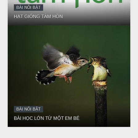
BÀI NỔI BẬT
BÀI HỌC LỚN TỪ MỘT EM BÉ
BÀI NỔI BẬT
Huyền thoại vô danh - Bồ Tát đời thường