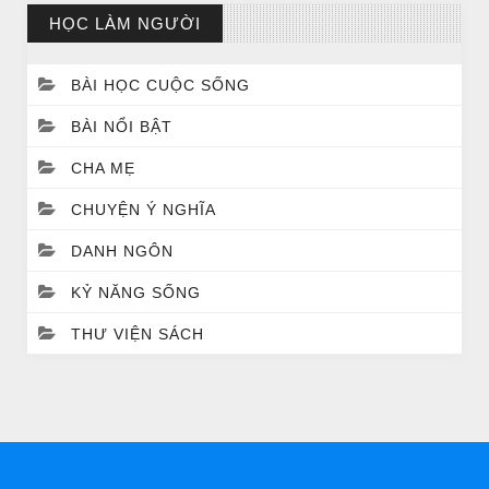
HỌC LÀM NGƯỜI
BÀI HỌC CUỘC SỐNG
BÀI NỔI BẬT
CHA MẸ
CHUYỆN Ý NGHĨA
DANH NGÔN
CHUYỆN Ý NGHĨA
NGƯỜI GIÀU THỰC SỰ
KỶ NĂNG SỐNG
THƯ VIỆN SÁCH