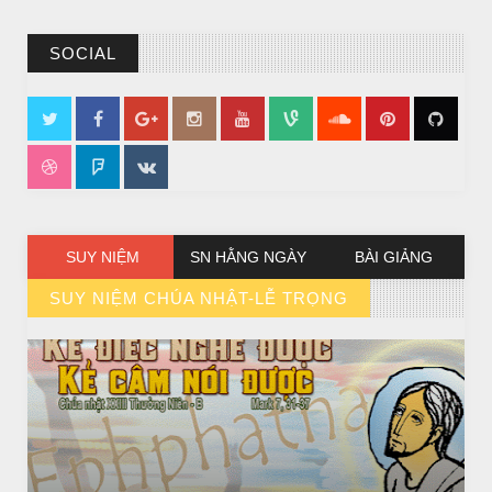
SOCIAL
SUY NIỆM
SN HẰNG NGÀY
BÀI GIẢNG
SUY NIỆM CHÚA NHẬT-LỄ TRỌNG
// VIEW MORE BY SUY NIỆM CHÚA NHẬT-LỄ TRỌNG