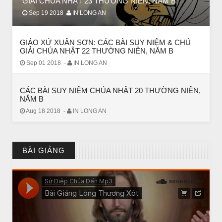
GIẢI CHÚA NHẬT 23 THƯỜNG NIÊN, NĂM B
Sep 19 2018
IN LONG AN
GIÁO XỨ XUÂN SƠN: CÁC BÀI SUY NIỆM & CHÚ
GIẢI CHÚA NHẬT 22 THƯỜNG NIÊN, NĂM B
Sep 01 2018
-
IN LONG AN
CÁC BÀI SUY NIỆM CHÚA NHẬT 20 THƯỜNG NIÊN,
NĂM B
Aug 18 2018
-
IN LONG AN
CHUYỆN Ý NGHĨA
Chuyen Y Nghia: Thien Chua Luon Tha Thu
BÀI GIẢNG