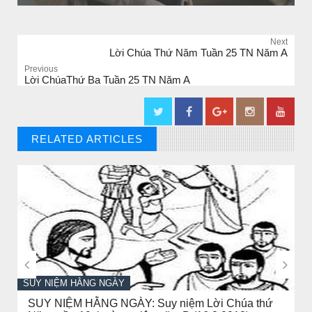
Next
Lời Chúa Thứ Năm Tuần 25 TN Năm A
Previous
Lời ChúaThứ Ba Tuần 25 TN Năm A
RELATED ARTICLES
// THAT'S WHAT YOU MIGHT BE LOOKING FOR
CHUYỆN Ý NGHĨA
NGƯỜI GIÀU THỰC SỰ


SUY NIỆM HẰNG NGÀY
SUY NIỆM HẰNG NGÀY: Suy niệm Lời Chúa thứ