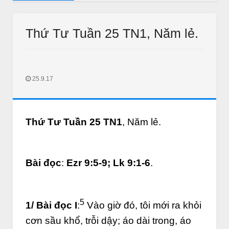
AUDIO SUY NIỆM MỖI NGÀY
g Niên năm B
Audio Suy Niệm Mỗi Ngày: Nghe-Suy Niệ
Thứ Tư Tuần 25 TN1, Năm lẻ.
25.9.17
Thứ Tư Tuần 25 TN1
, Năm lẻ.
THƯ GIÃN
THƯ GIÃN
ào quán bún đậu tìm vợ
Bắc kim thang sẽ bị cấm ?
Jan 11 2018
Unknown
Jan 11 2018
IN LONG AN
Bài đọc
:
Ezr 9:5-9; Lk 9:1-6
.
5
1/ Bài đọc I
:
Vào giờ đó, tôi mới ra khỏi
cơn sầu khổ, trỗi dậy; áo dài trong, áo