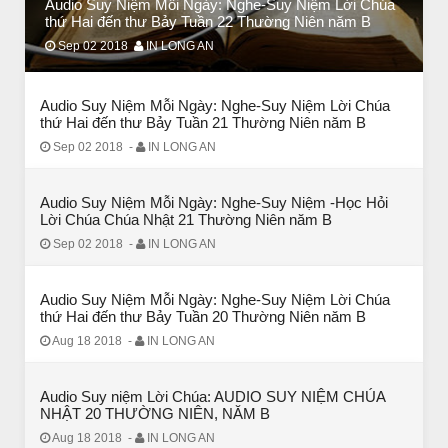
Audio Suy Niệm Mỗi Ngày: Nghe-Suy Niệm Lời Chúa
BÀI NỔI BẬT
thứ Hai đến thư Bảy Tuần 22 Thường Niên năm B
BÀI HỌC LỚN TỪ MỘT EM BÉ
Sep 02 2018
IN LONG AN
Audio Suy Niệm Mỗi Ngày: Nghe-Suy Niệm Lời Chúa
thứ Hai đến thư Bảy Tuần 21 Thường Niên năm B
Sep 02 2018
-
IN LONG AN
Audio Suy Niệm Mỗi Ngày: Nghe-Suy Niệm -Học Hỏi
Lời Chúa Chúa Nhật 21 Thường Niên năm B
Sep 02 2018
-
IN LONG AN
Audio Suy Niệm Mỗi Ngày: Nghe-Suy Niệm Lời Chúa
thứ Hai đến thư Bảy Tuần 20 Thường Niên năm B
BÀI NỔI BẬT
Aug 18 2018
-
IN LONG AN
Huyền thoại vô danh - Bồ Tát đời thường
Audio Suy niệm Lời Chúa: AUDIO SUY NIỆM CHÚA
NHẬT 20 THƯỜNG NIÊN, NĂM B
Aug 18 2018
-
IN LONG AN