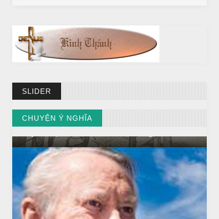
SLIDER
CHUYỆN Ý NGHĨA
CHUYỆN Ý NGHĨA
NGƯỜI GIÀU THỰC SỰ
// VIEW MORE BY CHUYỆN Ý NGHĨA