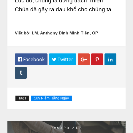
Lúc đó, chúng ta đừng trách Thiên
Chúa đã gây ra đau khổ cho chúng ta.
Viết bởi LM. Anthony Đinh Minh Tiên, OP
 Facebook
 Twitter




Tags
Suy Niệm Hằng Ngày