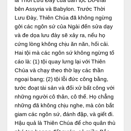
là Thời Lưu Đày của dân tộc Do-thái
bên Assyria và Babylon. Trước Thời
Lưu Đày, Thiên Chúa đã không ngừng
gởi các ngôn sứ của Ngài đến sửa dạy
và đe dọa lưu đày sẽ xảy ra, nếu họ
cứng lòng không chịu ăn năn, hối cải.
Hai tội mà các ngôn sứ không ngừng tố
cáo là: (1) tội quay lưng lại với Thiên
Chúa và chạy theo thờ lạy các thần
ngoại bang; (2) tội lỗi đức công bằng,
tước đoạt tài sản và đối xử bất công với
những người cô thân, cô thế. Họ chẳng
những đã không chịu nghe, mà còn bắt
giam các ngôn sứ, đánh đập, và giết đi.
Hậu quả là Thiên Chúa để cho quân thù