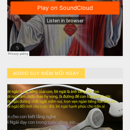
BÀI NỔI BẬT
HẠT GIỐNG TÂM HỒN
AUDIO SUY NIỆM MỖI NGÀY
// VIEW MORE BY AUDIO SUY NIỆM MỖI NGÀY