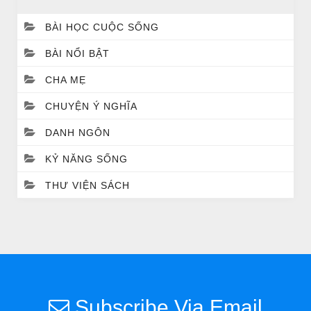
BÀI HỌC CUỘC SỐNG
BÀI NỔI BẬT
CHA MẸ
CHUYỆN Ý NGHĨA
DANH NGÔN
CHUYỆN Ý NGHĨA
Chuyen Y Nghia: Thien Chua Luon Tha Thu
KỶ NĂNG SỐNG
THƯ VIỆN SÁCH
Subscribe Via Email