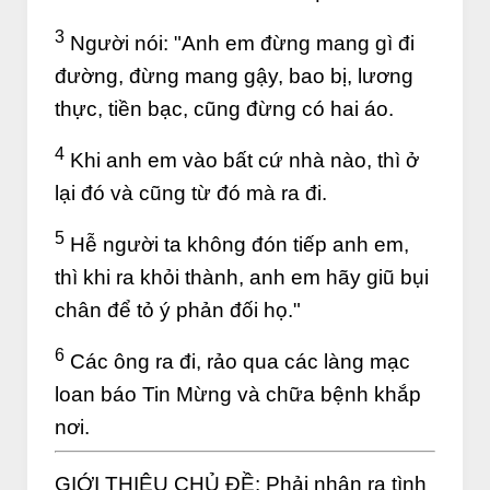
3
Người nói: "Anh em đừng mang gì đi
đường, đừng mang gậy, bao bị, lương
thực, tiền bạc, cũng đừng có hai áo.
4
Khi anh em vào bất cứ nhà nào, thì ở
lại đó và cũng từ đó mà ra đi.
5
Hễ người ta không đón tiếp anh em,
thì khi ra khỏi thành, anh em hãy giũ bụi
chân để tỏ ý phản đối họ."
6
Các ông ra đi, rảo qua các làng mạc
loan báo Tin Mừng và chữa bệnh khắp
nơi.
GIỚI THIỆU CHỦ ĐỀ: Phải nhận ra tình