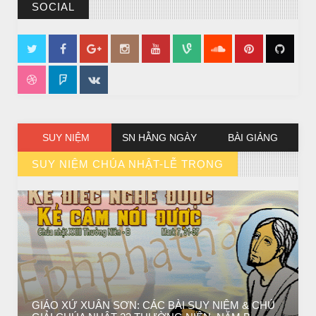
SOCIAL
CHUYỆN Ý NGHĨA
ĐÊM NOEL ĐẸP NHẤT TRONG ĐỜI
SUY NIỆM
SN HẰNG NGÀY
BÀI GIẢNG
SUY NIỆM CHÚA NHẬT-LỄ TRỌNG
// VIEW MORE BY SUY NIỆM CHÚA NHẬT-LỄ TRỌNG
CHUYỆN Ý NGHĨA
Chuyện Ý Nghĩa: Chết vì yêu
GIÁO XỨ XUÂN SƠN: CÁC BÀI SUY NIỆM & CHÚ