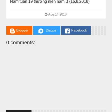
Năm tuần 19 thường niên năm B (16.8.2018)
Aug 14 2018
Blogger
Disqus
Facebook
CHUYỆN Ý NGHĨA
0 comments:
CÔ BÉ BÁN DIÊM