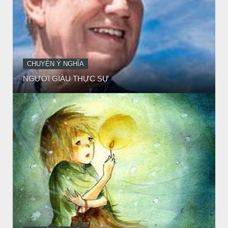
CHUYỆN Ý NGHĨA
CÔ BÉ BÁN DIÊM
CHUYỆN Ý NGHĨA