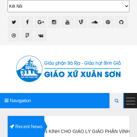
giao xu xuan son
Navigation

BÀI NỔI B
Recent News
N KINH CHO GIÁO LÝ GIÁO PHẬN VINH
Ba vị Tiến s