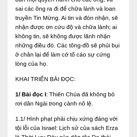
sai các ông ra đi để chữa lành và loan
truyền Tin Mừng. Ai tin và đón nhận, sẽ
nhận được ơn cứu độ và chữa lành; ai
không tin, sẽ không được lãnh nhận
những điều đó. Các tông-đồ sẽ phủi bụi
ở chân lại để làm cớ tố cáo sự cứng
lòng của họ.
KHAI TRIỂN BÀI ĐỌC:
1/ Bài đọc I
: Thiên Chúa đã không bỏ
rơi dân Ngài trong cảnh nô lệ.
1.1/ Hình phạt phải chịu xứng đáng với
tội lỗi của Israel: Lịch sử của sách Erza