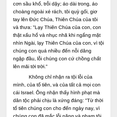
cơn sầu khổ, trỗi dậy; áo dài trong, áo
choàng ngoài xé rách, tôi quỳ gối, giơ
tay lên Đức Chúa, Thiên Chúa của tôi
và thưa: "Lạy Thiên Chúa của con, con
thật xấu hổ và nhục nhã khi ngẩng mặt
nhìn Ngài, lạy Thiên Chúa của con, vì tội
chúng con quá nhiều đến nỗi dâng
ngập đầu, lỗi chúng con cứ chồng chất
lên mãi tới trời."
Không chỉ nhận ra tội lỗi của
mình, của tổ tiên, và của tất cả mọi con
cái Israel. Ông nhận thấy hình phạt mà
dân tộc phải chịu là xứng đáng: "Từ thời
tổ tiên chúng con cho đến ngày nay, vì
chúng con đã mắc lỗi nặng và phạm tội,