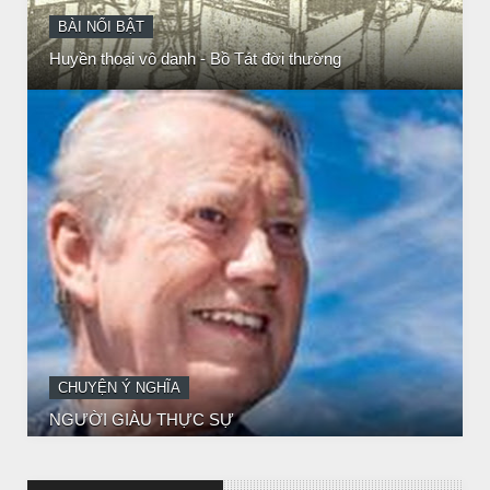
CHUYỆN Ý NGHĨA
NGƯỜI GIÀU THỰC SỰ