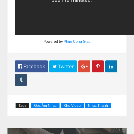
Powered by
Phim Cong Giao
 Facebook
 Twitter




Tags
Góc Âm Nhạc
Kho Video
Nhạc Thánh