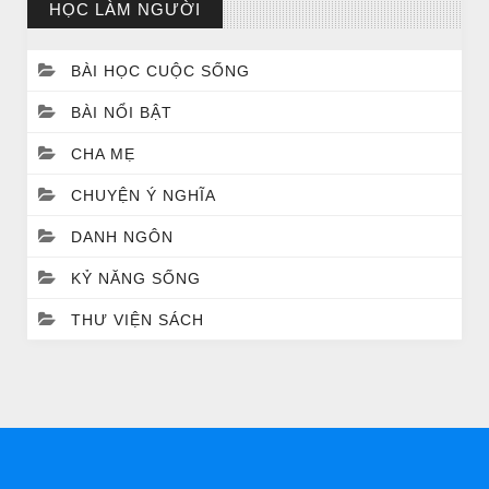
HỌC LÀM NGƯỜI
BÀI HỌC CUỘC SỐNG
BÀI NỔI BẬT
CHA MẸ
CHUYỆN Ý NGHĨA
CHUYỆN Ý NGHĨA
CÔ BÉ BÁN DIÊM
DANH NGÔN
KỶ NĂNG SỐNG
THƯ VIỆN SÁCH