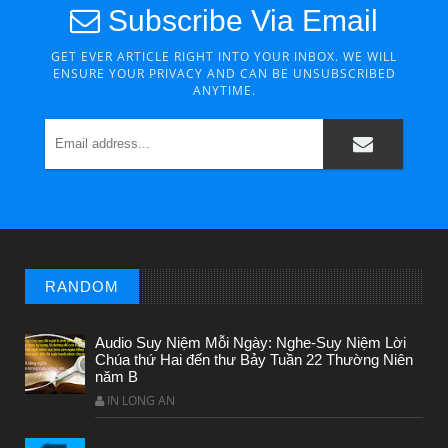
Subscribe Via Email
GET EVER ARTICLE RIGHT INTO YOUR INBOX. WE WILL
CHUYỆN Ý NGHĨA
ENSURE YOUR PRIVACY AND CAN BE UNSUBSCRIBED
ANYTIME.
ĐÊM NOEL ĐẸP NHẤT TRONG ĐỜI
RANDOM
Audio Suy Niệm Mỗi Ngày: Nghe-Suy Niệm Lời
Chúa thứ Hai đến thư Bảy Tuần 22 Thường Niên
năm B
CHUYỆN Ý NGHĨA
IN LONG AN
Chuyện Ý Nghĩa: Chết vì yêu