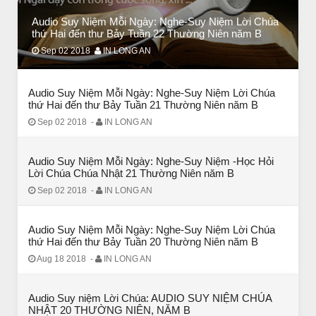
Chuyện Ý Nghĩa: Chết vì yêu
Audio Suy Niệm Mỗi Ngày: Nghe-Suy Niệm Lời Chúa
thứ Hai đến thư Bảy Tuần 22 Thường Niên năm B
Sep 02 2018
IN LONG AN
Audio Suy Niệm Mỗi Ngày: Nghe-Suy Niệm Lời Chúa
thứ Hai đến thư Bảy Tuần 21 Thường Niên năm B
Sep 02 2018
-
IN LONG AN
Audio Suy Niệm Mỗi Ngày: Nghe-Suy Niệm -Học Hỏi
Lời Chúa Chúa Nhật 21 Thường Niên năm B
Sep 02 2018
-
IN LONG AN
CHUYỆN Ý NGHĨA
Audio Suy Niệm Mỗi Ngày: Nghe-Suy Niệm Lời Chúa
thứ Hai đến thư Bảy Tuần 20 Thường Niên năm B
Chuyen Y Nghia: Thien Chua Luon Tha Thu
Aug 18 2018
-
IN LONG AN
Audio Suy niệm Lời Chúa: AUDIO SUY NIỆM CHÚA
NHẬT 20 THƯỜNG NIÊN, NĂM B