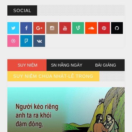
SOCIAL
SUY NIỆM
SN HẰNG NGÀY
BÀI GIẢNG
SUY NIỆM CHÚA NHẬT-LỄ TRỌNG
// VIEW MORE BY SUY NIỆM CHÚA NHẬT-LỄ TRỌNG
CHUYỆN Ý NGHĨA
NGƯỜI GIÀU THỰC SỰ