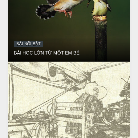
BÀI NỔI BẬT
BÀI HỌC LỚN TỪ MỘT EM BÉ
BÀI NỔI BẬT
Huyền thoại vô danh - Bồ Tát đời thường