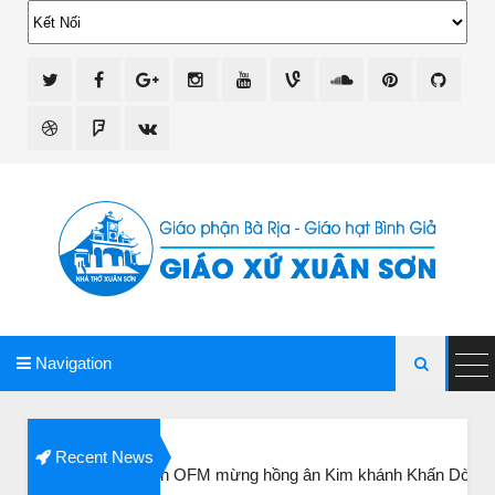
giao xu xuan son
Navigation

Recent News
View all First Choice UK codes
n Gia Thịnh OFM mừng hồng ân Kim khánh Khấn Dòng