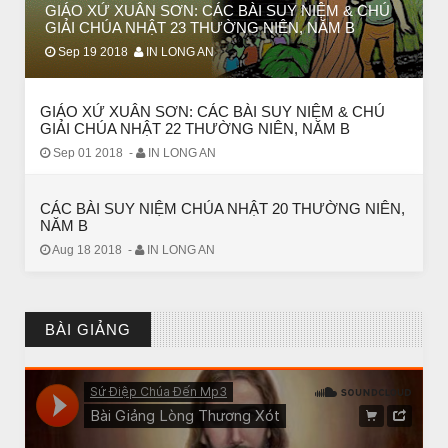
GIÁO XỨ XUÂN SƠN: CÁC BÀI SUY NIỆM & CHÚ
GIẢI CHÚA NHẬT 23 THƯỜNG NIÊN, NĂM B
Sep 19 2018
IN LONG AN
GIÁO XỨ XUÂN SƠN: CÁC BÀI SUY NIỆM & CHÚ
GIẢI CHÚA NHẬT 22 THƯỜNG NIÊN, NĂM B
Sep 01 2018
-
IN LONG AN
CÁC BÀI SUY NIỆM CHÚA NHẬT 20 THƯỜNG NIÊN,
NĂM B
CHUYỆN Ý NGHĨA
Aug 18 2018
-
IN LONG AN
CÔ BÉ BÁN DIÊM
BÀI GIẢNG