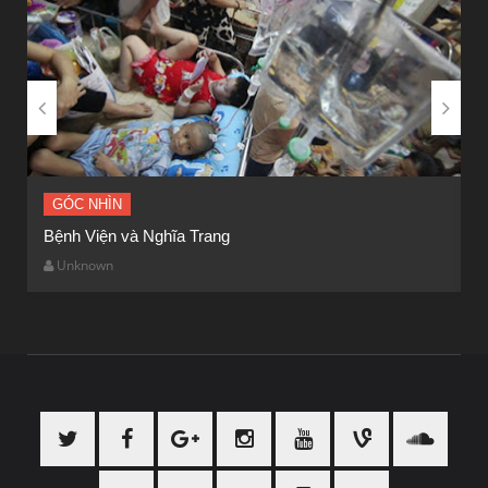


GÓC NHÌN
Bệnh Viện và Nghĩa Trang
Ý
Unknown