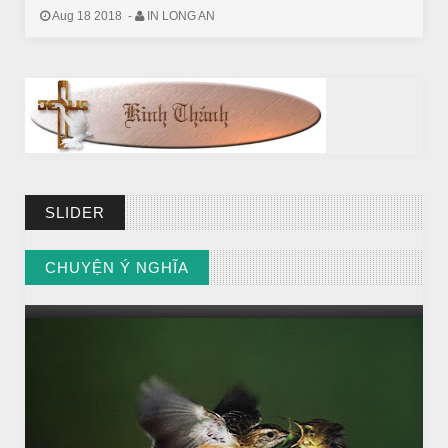
Aug 18 2018
-
IN LONG AN
BÀI NỔI BẬT
SLIDER
HẠT GIỐNG TÂM HỒN
CHUYỆN Ý NGHĨA
// VIEW MORE BY CHUYỆN Ý NGHĨA