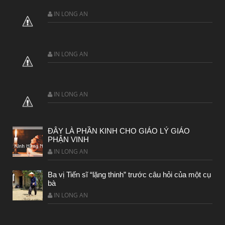
IN LONG AN
IN LONG AN
BÀI NỔI BẬT
HẠT GIỐNG TÂM HỒN
IN LONG AN
ĐÂY LÀ PHẦN KINH CHO GIÁO LÝ GIÁO
PHẬN VINH
IN LONG AN
Ba vị Tiến sĩ “lặng thinh” trước câu hỏi của một cụ
bà
IN LONG AN