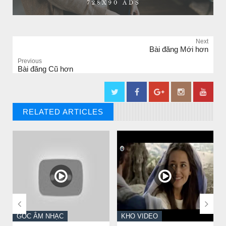
Next
Bài đăng Mới hơn
Previous
Bài đăng Cũ hơn
RELATED ARTICLES
// THAT'S WHAT YOU MIGHT BE LOOKING FOR


GÓC ÂM NHẠC
KHO VIDEO