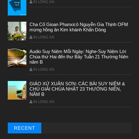
IN LONG AN
Cha Cố Gioan Phanxicô Nguyễn Gia Thịnh OFM
mừng hồng ân Kim khánh Khấn Dòng
IN LONG AN
Audio Suy Niệm Mỗi Ngày: Nghe-Suy Niệm Lời
Chúa thứ Hai đến thư Bảy Tuần 21 Thường Niên
năm B
IN LONG AN
GIÁO XỨ XUÂN SƠN: CÁC BÀI SUY NIỆM &
CHUYỆN Ý NGHĨA
CHÚ GIẢI CHÚA NHẬT 23 THƯỜNG NIÊN,
NĂM B
Chuyen Y Nghia: Thien Chua Luon Tha Thu
IN LONG AN
RECENT