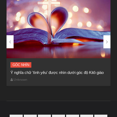
BÀI NỔI BẬT
HẠT GIỐNG TÂM HỒN


GÓC NHÌN
Ý nghĩa chữ 'tình yêu' được nhìn dưới góc độ Kitô giáo
G
Unknown