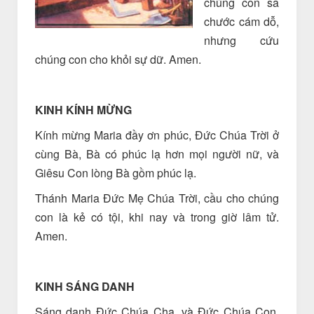
chúng con sa
chước cám dỗ,
nhưng cứu
chúng con cho khỏi sự dữ. Amen.
KINH KÍNH MỪNG
Kính mừng Maria đầy ơn phúc, Đức Chúa Trời ở
cùng Bà, Bà có phúc lạ hơn mọi người nữ, và
Giêsu Con lòng Bà gồm phúc lạ.
Thánh Maria Đức Mẹ Chúa Trời, cầu cho chúng
con là kẻ có tội, khi nay và trong giờ lâm tử.
Amen.
KINH SÁNG DANH
Sáng danh Đức Chúa Cha, và Đức Chúa Con,