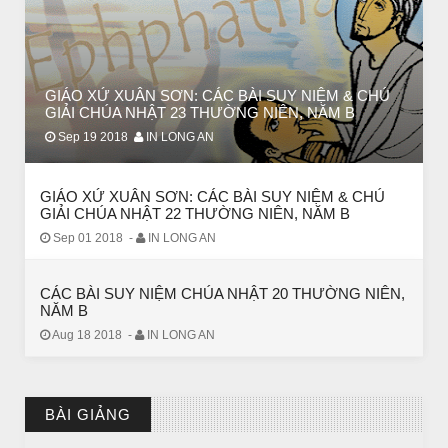
GIÁO XỨ XUÂN SƠN: CÁC BÀI SUY NIỆM & CHÚ
GIẢI CHÚA NHẬT 23 THƯỜNG NIÊN, NĂM B
Sep 19 2018
IN LONG AN
GIÁO XỨ XUÂN SƠN: CÁC BÀI SUY NIỆM & CHÚ
GIẢI CHÚA NHẬT 22 THƯỜNG NIÊN, NĂM B
Sep 01 2018
-
IN LONG AN
CÁC BÀI SUY NIỆM CHÚA NHẬT 20 THƯỜNG NIÊN,
NĂM B
Aug 18 2018
-
IN LONG AN
BÀI GIẢNG