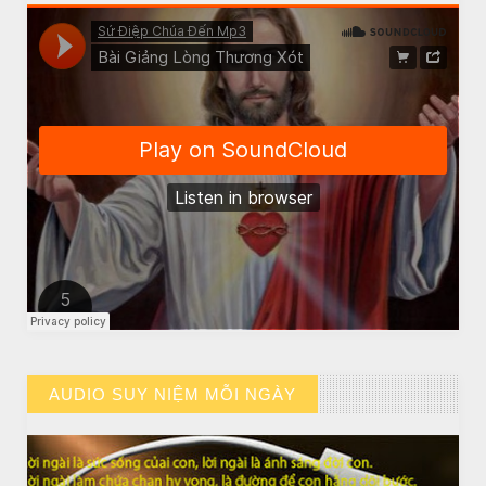
CHUYỆN Ý NGHĨA
NGƯỜI GIÀU THỰC SỰ
AUDIO SUY NIỆM MỖI NGÀY
// VIEW MORE BY AUDIO SUY NIỆM MỖI NGÀY