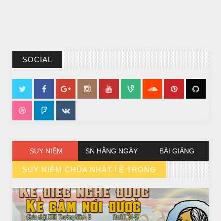
SOCIAL
SUY NIỆM
SN HẰNG NGÀY
BÀI GIẢNG
SUY NIỆM CHÚA NHẬT-LỄ TRỌNG
// VIEW MORE BY SUY NIỆM CHÚA NHẬT-LỄ TRỌNG