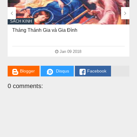


SÁCH KINH
KINH NGẮM ĐÀNG THÁNH GIÁ VÀ ÍT NHIỀU
KINH KHÁC
Jan 06 2018
Blogger
Disqus
Facebook
0 comments: