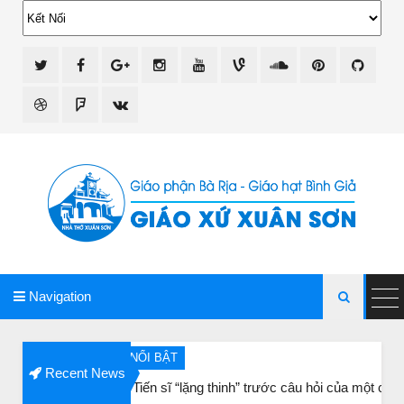
giao xu xuan son
Navigation

BÀI NỔI BẬT
Recent News
Ba vị Tiến sĩ “lặng thinh” trước câu hỏi của một cụ bà