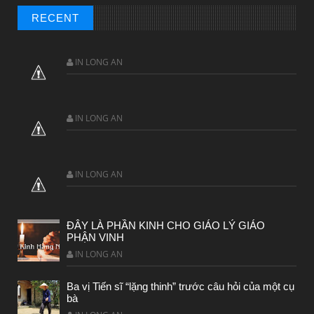
CHUYỆN Ý NGHĨA
RECENT
ĐÊM NOEL ĐẸP NHẤT TRONG ĐỜI
IN LONG AN
IN LONG AN
IN LONG AN
ĐÂY LÀ PHẦN KINH CHO GIÁO LÝ GIÁO
PHẬN VINH
CHUYỆN Ý NGHĨA
IN LONG AN
Chuyện Ý Nghĩa: Chết vì yêu
Ba vị Tiến sĩ “lặng thinh” trước câu hỏi của một cụ
bà