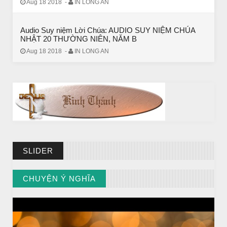
Aug 18 2018
-
IN LONG AN
Audio Suy niệm Lời Chúa: AUDIO SUY NIỆM CHÚA
CHUYỆN Ý NGHĨA
NHẬT 20 THƯỜNG NIÊN, NĂM B
ĐÊM NOEL ĐẸP NHẤT TRONG ĐỜI
Aug 18 2018
-
IN LONG AN
SLIDER
CHUYỆN Ý NGHĨA
// VIEW MORE BY CHUYỆN Ý NGHĨA
CHUYỆN Ý NGHĨA
Chuyện Ý Nghĩa: Chết vì yêu