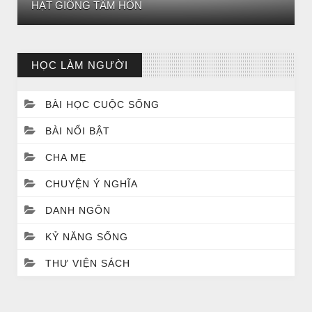
BÀI NỔI BẬT
BÀI HỌC LỚN TỪ MỘT EM BÉ
HỌC LÀM NGƯỜI
BÀI HỌC CUỘC SỐNG
BÀI NỔI BẬT
CHA MẸ
CHUYỆN Ý NGHĨA
DANH NGÔN
KỶ NĂNG SỐNG
BÀI NỔI BẬT
THƯ VIỆN SÁCH
Huyền thoại vô danh - Bồ Tát đời thường