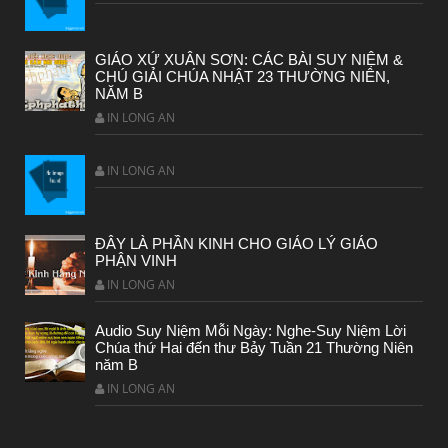
GIÁO XỨ XUÂN SƠN: CÁC BÀI SUY NIỆM &
CHÚ GIẢI CHÚA NHẬT 23 THƯỜNG NIÊN,
NĂM B
IN LONG AN
CHUYỆN Ý NGHĨA
CÔ BÉ BÁN DIÊM
IN LONG AN
ĐÂY LÀ PHẦN KINH CHO GIÁO LÝ GIÁO
PHẬN VINH
IN LONG AN
Audio Suy Niệm Mỗi Ngày: Nghe-Suy Niệm Lời
Chúa thứ Hai đến thư Bảy Tuần 21 Thường Niên
năm B
IN LONG AN