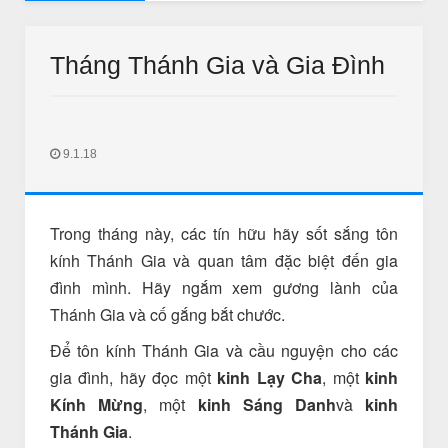
ghe-Suy Niệm Lời Chúa thứ Hai đến thư Bảy Tuần 21 Thường Niên
Tháng Thánh Gia và Gia Đình
9.1.18
Trong tháng này, các tín hữu hãy sốt sắng tôn
THƯ GIÃN
THƯ GIÃN
kính Thánh Gia và quan tâm đặc biệt đến gia
ắc kim thang sẽ bị cấm ?
Thư Giãn Ngày Tết
đình mình. Hãy ngắm xem gương lành của
Jan 11 2018
IN LONG AN
Feb 18 2018
Unknown
Thánh Gia và cố gắng bắt chước.
Để tôn kính Thánh Gia và cầu nguyện cho các
gia đình, hãy đọc một
kinh Lạy Cha
, một
kinh
Kính Mừng
, một
kinh Sáng Danh
và
kinh
Thánh Gia
.