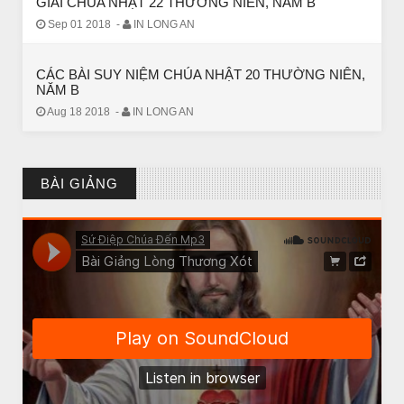
GIẢI CHÚA NHẬT 22 THƯỜNG NIÊN, NĂM B
Sep 01 2018
-
IN LONG AN
CÁC BÀI SUY NIỆM CHÚA NHẬT 20 THƯỜNG NIÊN,
NĂM B
Aug 18 2018
-
IN LONG AN
CHUYỆN Ý NGHĨA
NGƯỜI GIÀU THỰC SỰ
BÀI GIẢNG