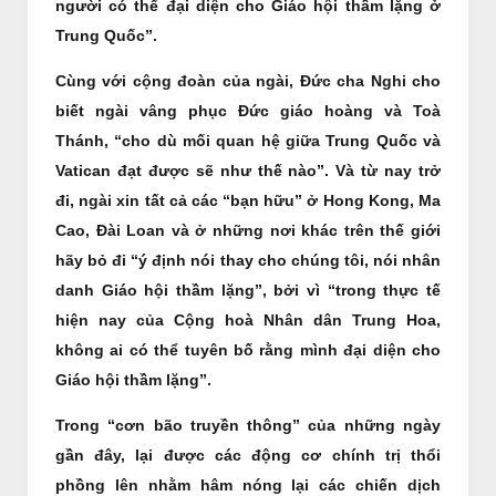
người có thể đại diện cho Giáo hội thầm lặng ở
Trung Quốc”.
Cùng với cộng đoàn của ngài, Đức cha Nghi cho
biết ngài vâng phục Đức giáo hoàng và Toà
Thánh, “cho dù mối quan hệ giữa Trung Quốc và
Vatican đạt được sẽ như thế nào”. Và từ nay trở
đi, ngài xin tất cả các “bạn hữu” ở Hong Kong, Ma
Cao, Đài Loan và ở những nơi khác trên thế giới
hãy bỏ đi “ý định nói thay cho chúng tôi, nói nhân
danh Giáo hội thầm lặng”, bởi vì “trong thực tế
hiện nay của Cộng hoà Nhân dân Trung Hoa,
không ai có thể tuyên bố rằng mình đại diện cho
Giáo hội thầm lặng”.
Trong “cơn bão truyền thông” của những ngày
gần đây, lại được các động cơ chính trị thổi
phồng lên nhằm hâm nóng lại các chiến dịch