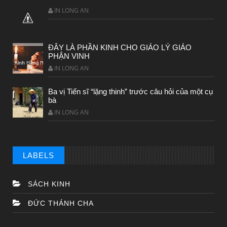
IN LONG AN
CHUYỆN Ý NGHĨA
ĐÂY LÀ PHẦN KINH CHO GIÁO LÝ GIÁO
Chuyen Y Nghia: Thien Chua Luon Tha Thu
PHẬN VINH
IN LONG AN
Ba vị Tiến sĩ “lặng thinh” trước câu hỏi của một cụ
bà
IN LONG AN
LABELS
SÁCH KINH
BÀI NỔI BẬT
ĐỨC THÁNH CHA
HẠT GIỐNG TÂM HỒN