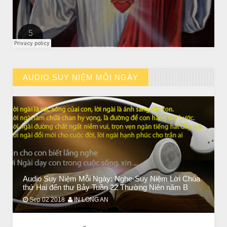
CHUYỆN Ý NGHĨA
CÔ BÉ BÁN DIÊM
AUDIO SUY NIỆM MỖI NGÀY
// VIEW MORE BY AUDIO SUY NIỆM MỖI NGÀY
Audio Suy Niệm Mỗi Ngày: Nghe-Suy Niệm Lời Chúa
CHUYỆN Ý NGHĨA
thứ Hai đến thư Bảy Tuần 22 Thường Niên năm B
ĐÊM NOEL ĐẸP NHẤT TRONG ĐỜI
Sep 02 2018
IN LONG AN