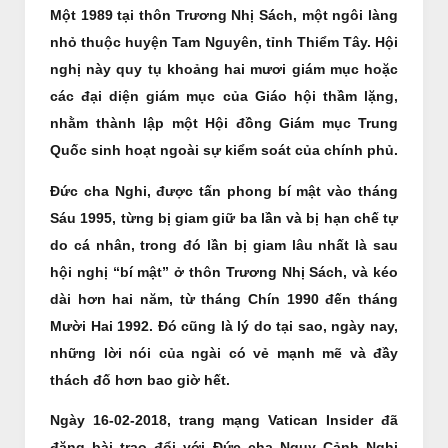
Một 1989 tại thôn Trương Nhị Sách, một ngôi làng
nhỏ thuộc huyện Tam Nguyên, tỉnh Thiểm Tây. Hội
nghị này quy tụ khoảng hai mươi giám mục hoặc
các đại diện giám mục của Giáo hội thầm lặng,
nhằm thành lập một Hội đồng Giám mục Trung
Quốc sinh hoạt ngoài sự kiểm soát của chính phủ.
Đức cha Nghi, được tấn phong bí mật vào tháng
Sáu 1995, từng bị giam giữ ba lần và bị hạn chế tự
do cá nhân, trong đó lần bị giam lâu nhất là sau
hội nghị “bí mật” ở thôn Trương Nhị Sách, và kéo
dài hơn hai năm, từ tháng Chín 1990 đến tháng
Mười Hai 1992. Đó cũng là lý do tại sao, ngày nay,
những lời nói của ngài có vẻ mạnh mẽ và đầy
thách đố hơn bao giờ hết.
Ngày 16-02-2018, trang mạng Vatican Insider đã
đăng bài trao đổi với Đức cha Ngụy Cảnh Nghi