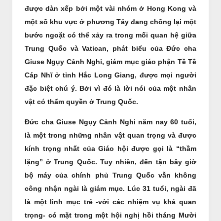
được dàn xếp bởi một vài nhóm ở Hong Kong và
một số khu vực ở phương Tây đang chống lại một
bước ngoặt có thể xảy ra trong mối quan hệ giữa
Trung Quốc và Vatican, phát biểu của Đức cha
Giuse Ngụy Cảnh Nghi, giám mục giáo phận Tề Tề
Cáp Nhĩ ở tỉnh Hắc Long Giang, được mọi người
đặc biệt chú ý. Bởi vì đó là lời nói của một nhân
vật có thẩm quyền ở Trung Quốc.
Đức cha Giuse Ngụy Cảnh Nghi năm nay 60 tuổi,
là một trong những nhân vật quan trọng và được
kính trọng nhất của Giáo hội được gọi là “thầm
lặng” ở Trung Quốc. Tuy nhiên, đến tận bây giờ
bộ máy của chính phủ Trung Quốc vẫn không
công nhận ngài là giám mục. Lúc 31 tuổi, ngài đã
là một linh mục trẻ -với các nhiệm vụ khá quan
trọng- có mặt trong một hội nghị hồi tháng Mười