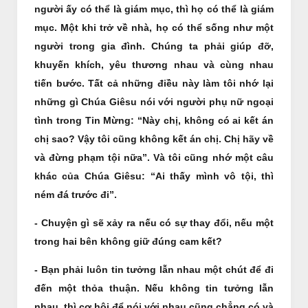
người ấy có thể là giám mục, thì họ có thể là giám
mục. Một khi trở về nhà, họ có thể sống như một
người trong gia đình. Chúng ta phải giúp đỡ,
khuyến khích, yêu thương nhau và cùng nhau
tiến bước. Tất cả những điều này làm tôi nhớ lại
những gì Chúa Giêsu nói với người phụ nữ ngoại
tình trong Tin Mừng: “Này chị, không có ai kết án
chị sao? Vậy tôi cũng không kết án chị. Chị hãy về
và đừng phạm tội nữa”. Và tôi cũng nhớ một câu
khác của Chúa Giêsu: “Ai thấy mình vô tội, thì
ném đá trước đi”.
- Chuyện gì sẽ xảy ra nếu có sự thay đổi, nếu một
trong hai bên không giữ đúng cam kết?
- Bạn phải luôn tin tưởng lẫn nhau một chút để đi
đến một thỏa thuận. Nếu không tin tưởng lẫn
nhau, thì cơ hội để nói với nhau cũng chẳng có và