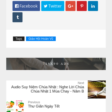
 Facebook
 Twitter




Tags
Giáo Hội Hoàn Vũ
Next
Audio Suy Niệm Chúa Nhật : Nghe Lời Chúa
Chúa Nhật 1 Mùa Chay - Năm B
Previous
Thư Giãn Ngày Tết