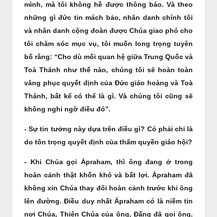
mình, mà tôi không hề được thông báo. Và theo
những gì đức tin mách bảo, nhân danh chính tôi
và nhân danh cộng đoàn được Chúa giao phó cho
tôi chăm sóc mục vụ, tôi muốn long trọng tuyên
bố rằng: “Cho dù mối quan hệ giữa Trung Quốc và
Toà Thánh như thế nào, chúng tôi sẽ hoàn toàn
vâng phục quyết định của Đức giáo hoàng và Toà
Thánh, bất kể có thể là gì. Và chúng tôi cũng sẽ
không nghi ngờ điều đó”.
- Sự tin tưởng này dựa trên điều gì? Có phải chỉ là
do tôn trọng quyết định của thẩm quyền giáo hội?
- Khi Chúa gọi Ápraham, thì ông đang ở trong
hoàn cảnh thật khốn khó và bất lợi. Ápraham đã
không xin Chúa thay đổi hoàn cảnh trước khi ông
lên đường. Điều duy nhất Ápraham có là niềm tin
nơi Chúa, Thiên Chúa của ông, Đấng đã gọi ông.