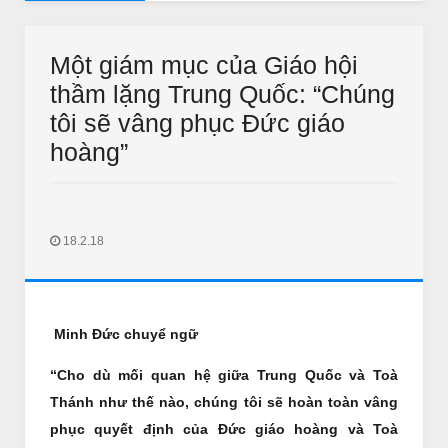
AUDIO SUY NIỆM
thư Bảy Tuần 21 Thường Niên năm B
Audio Suy Niệm M
Một giám mục của Giáo hội
thầm lặng Trung Quốc: “Chúng
tôi sẽ vâng phục Đức giáo
hoàng”
18.2.18
THƯ GIÃN
CHUYỆN PHIẾM
hư Giãn Ngày Tết
NHỮNG GIAI THOẠI VỀ LẶT
KIỆU
Feb 18 2018
Unknown
Feb 14 2018
Unknown
Minh Đức chuyể ngữ
“Cho dù mối quan hệ giữa Trung Quốc và Toà
Thánh như thế nào, chúng tôi sẽ hoàn toàn vâng
phục quyết định của Đức giáo hoàng và Toà