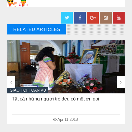
RELATED ARTICLES
// THAT'S WHAT YOU MIGHT BE LOOKING FOR


GIÁO HỘI HOÀN VŨ
Tất cả những người trẻ đều có một ơn gọi
Apr 11 2018