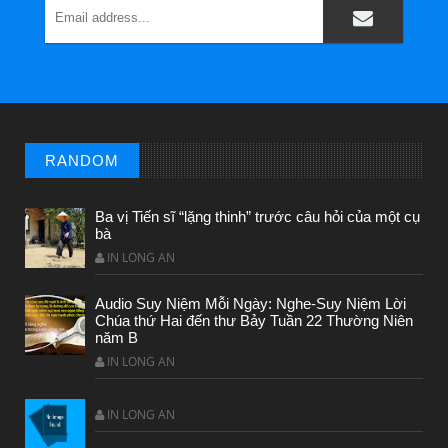
CÔ BÉ BÁN DIÊM
RANDOM
Ba vị Tiến sĩ “lặng thinh” trước câu hỏi của một cụ
bà
IN LONG AN
Audio Suy Niệm Mỗi Ngày: Nghe-Suy Niệm Lời
CHUYỆN Ý NGHĨA
Chúa thứ Hai đến thư Bảy Tuần 22 Thường Niên
ĐÊM NOEL ĐẸP NHẤT TRONG ĐỜI
năm B
IN LONG AN
IN LONG AN