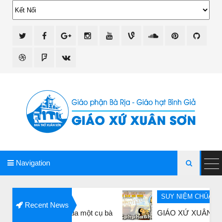
giao xu xuan son
Navigation

SUY NIỆM CHÚA NHẬT-LỄ TRỌNG
Recent News
hỏi của một cụ bà
GIÁO XỨ XUÂN SƠN: CÁC BÀI SUY