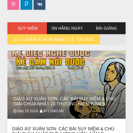
SUY NIỆM
SN HẰNG NGÀY
BÀI GIẢNG
SUY NIỆM CHÚA NHẬT-LỄ TRỌNG
// VIEW MORE BY SUY NIỆM CHÚA NHẬT-LỄ TRỌNG
GIÁO XỨ XUÂN SƠN: CÁC BÀI SUY NIỆM & CHÚ
GIẢI CHÚA NHẬT 23 THƯỜNG NIÊN, NĂM B
Sep 19 2018
IN LONG AN
GIÁO XỨ XUÂN SƠN: CÁC BÀI SUY NIỆM & CHÚ