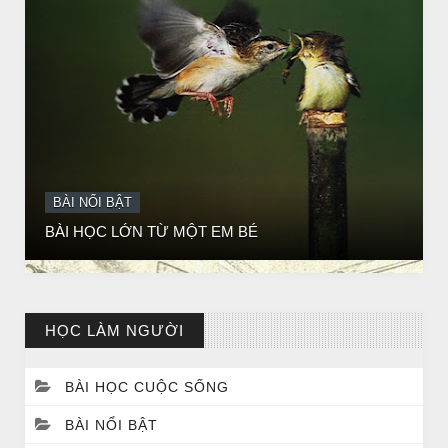
BÀI NỔI BẬT
Huyền thoại vô danh - Bồ Tát đời thường
HỌC LÀM NGƯỜI
BÀI HỌC CUỘC SỐNG
BÀI NỔI BẬT