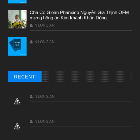
Cha Cố Gioan Phanxicô Nguyễn Gia Thịnh OFM
mừng hồng ân Kim khánh Khấn Dòng
IN LONG AN
IN LONG AN
CHUYỆN Ý NGHĨA
Chuyện Ý Nghĩa: Chết vì yêu
RECENT
IN LONG AN
IN LONG AN