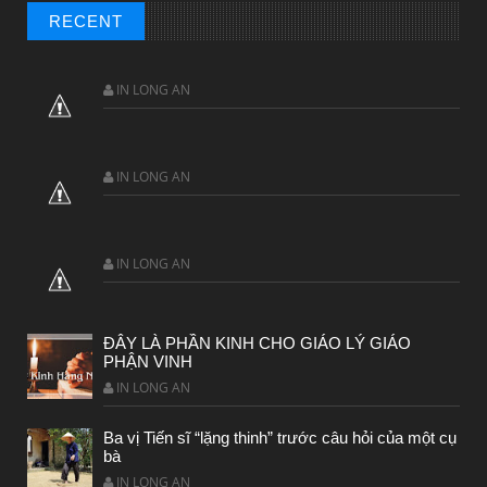
RECENT
IN LONG AN
IN LONG AN
IN LONG AN
ĐÂY LÀ PHẦN KINH CHO GIÁO LÝ GIÁO
PHẬN VINH
IN LONG AN
Ba vị Tiến sĩ “lặng thinh” trước câu hỏi của một cụ
bà
IN LONG AN