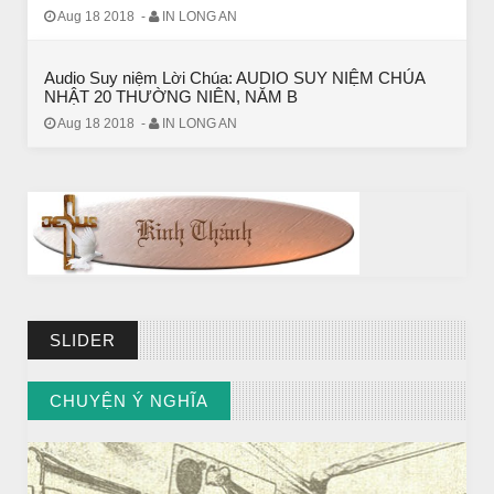
BÀI NỔI BẬT
Aug 18 2018
-
IN LONG AN
BÀI HỌC LỚN TỪ MỘT EM BÉ
Audio Suy niệm Lời Chúa: AUDIO SUY NIỆM CHÚA
NHẬT 20 THƯỜNG NIÊN, NĂM B
Aug 18 2018
-
IN LONG AN
SLIDER
BÀI NỔI BẬT
CHUYỆN Ý NGHĨA
Huyền thoại vô danh - Bồ Tát đời thường
// VIEW MORE BY CHUYỆN Ý NGHĨA