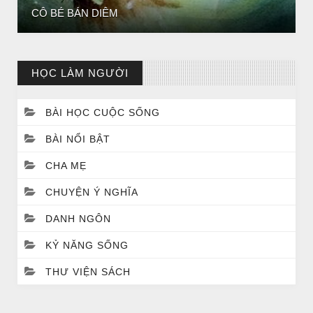
ĐÊM NOEL ĐẸP NHẤT TRONG ĐỜI
HỌC LÀM NGƯỜI
BÀI HỌC CUỘC SỐNG
BÀI NỔI BẬT
CHA MẸ
CHUYỆN Ý NGHĨA
DANH NGÔN
CHUYỆN Ý NGHĨA
Chuyện Ý Nghĩa: Chết vì yêu
KỶ NĂNG SỐNG
THƯ VIỆN SÁCH