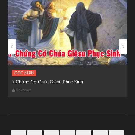


GÓC NHÌN
GÓC NHÌN
7 Chứng Cớ Chúa Giêsu Phục Sinh
Bệnh Viện và Nghĩa Trang
Ý
Unknown
Unknown