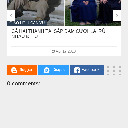


GIÁO HỘI HOÀN VŨ
CẢ HAI THÀNH TÀI SẮP ĐÁM CƯỚI, LẠI RỦ
NHAU ĐI TU
Apr 17 2018
Blogger
Disqus
Facebook
CHUYỆN Ý NGHĨA
0 comments:
NGƯỜI GIÀU THỰC SỰ