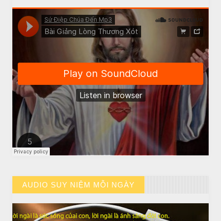
CHUYỆN Ý NGHĨA
Chuyen Y Nghia: Thien Chua Luon Tha Thu
AUDIO SUY NIỆM MỖI NGÀY
// VIEW MORE BY AUDIO SUY NIỆM MỖI NGÀY