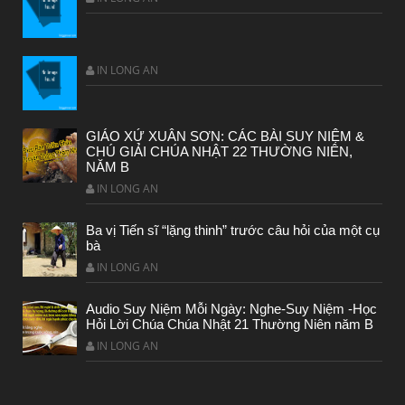
IN LONG AN
BÀI NỔI BẬT
HẠT GIỐNG TÂM HỒN
GIÁO XỨ XUÂN SƠN: CÁC BÀI SUY NIỆM &
CHÚ GIẢI CHÚA NHẬT 22 THƯỜNG NIÊN,
NĂM B
IN LONG AN
Ba vị Tiến sĩ “lặng thinh” trước câu hỏi của một cụ
bà
IN LONG AN
Audio Suy Niệm Mỗi Ngày: Nghe-Suy Niệm -Học
Hỏi Lời Chúa Chúa Nhật 21 Thường Niên năm B
IN LONG AN