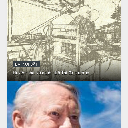
CHUYỆN Ý NGHĨA
NGƯỜI GIÀU THỰC SỰ