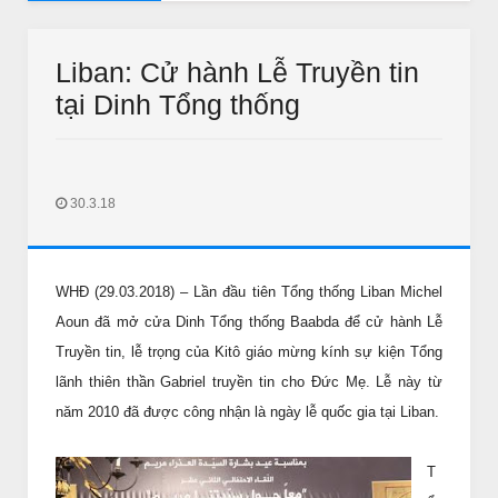
AUDIO SUY NIỆM MỖI
ảy Tuần 22 Thường Niên năm B
Audio Suy Niệm Mỗi Ng
Liban: Cử hành Lễ Truyền tin
tại Dinh Tổng thống
30.3.18
THƯ GIÃN
THƯ GIÃN
WHĐ (29.03.2018) – Lần đầu tiên Tổng thống Liban Michel
ào quán bún đậu tìm vợ
Bắc kim thang sẽ bị cấm ?
Aoun đã mở cửa Dinh Tổng thống Baabda để cử hành Lễ
Jan 11 2018
Unknown
Jan 11 2018
IN LONG AN
Truyền tin, lễ trọng của Kitô giáo mừng kính sự kiện Tổng
lãnh thiên thần Gabriel truyền tin cho Đức Mẹ. Lễ này từ
năm 2010 đã được công nhận là ngày lễ quốc gia tại Liban.
T