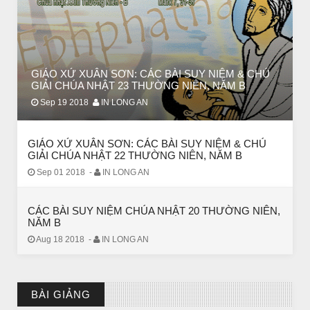
CHUYỆN Ý NGHĨA
ĐÊM NOEL ĐẸP NHẤT TRONG ĐỜI
GIÁO XỨ XUÂN SƠN: CÁC BÀI SUY NIỆM & CHÚ
GIẢI CHÚA NHẬT 23 THƯỜNG NIÊN, NĂM B
Sep 19 2018
IN LONG AN
GIÁO XỨ XUÂN SƠN: CÁC BÀI SUY NIỆM & CHÚ
GIẢI CHÚA NHẬT 22 THƯỜNG NIÊN, NĂM B
Sep 01 2018
-
IN LONG AN
CÁC BÀI SUY NIỆM CHÚA NHẬT 20 THƯỜNG NIÊN,
NĂM B
Aug 18 2018
-
IN LONG AN
CHUYỆN Ý NGHĨA
Chuyện Ý Nghĩa: Chết vì yêu
BÀI GIẢNG