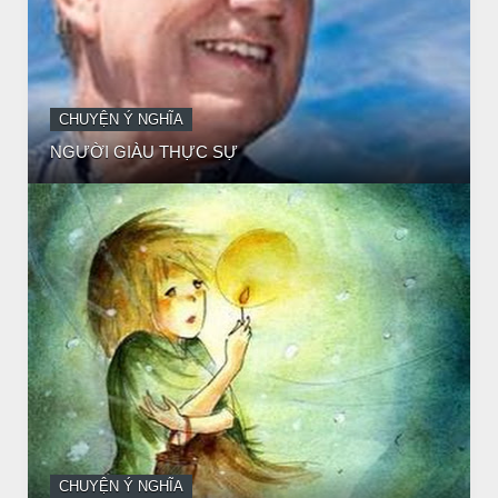
CHUYỆN Ý NGHĨA
CÔ BÉ BÁN DIÊM
CHUYỆN Ý NGHĨA