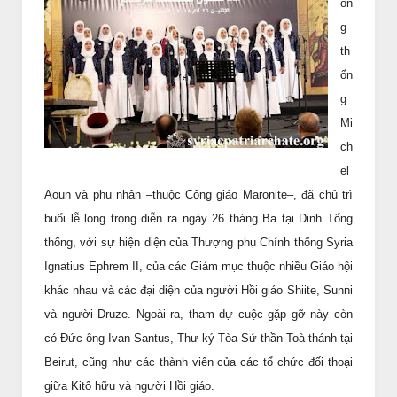
ổn
g
th
ốn
g
Mi
ch
el
Aoun và phu nhân –thuộc Công giáo Maronite–, đã chủ trì
buổi lễ long trọng diễn ra ngày 26 tháng Ba tại Dinh Tổng
thống, với sự hiện diện của Thượng phụ Chính thống Syria
Ignatius Ephrem II, của các Giám mục thuộc nhiều Giáo hội
khác nhau và các đại diện của người Hồi giáo Shiite, Sunni
và người Druze. Ngoài ra, tham dự cuộc gặp gỡ này còn
có Đức ông Ivan Santus, Thư ký Tòa Sứ thần Toà thánh tại
Beirut, cũng như các thành viên của các tổ chức đối thoại
giữa Kitô hữu và người Hồi giáo.