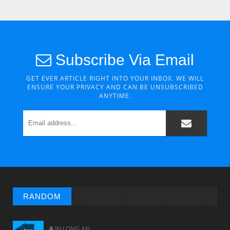
Subscribe Via Email
GET EVER ARTICLE RIGHT INTO YOUR INBOX. WE WILL
ENSURE YOUR PRIVACY AND CAN BE UNSUBSCRIBED
ANYTIME.
CHUYỆN Ý NGHĨA
Chuyen Y Nghia: Thien Chua Luon Tha Thu
RANDOM
IN LONG AN