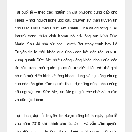
Tại buổi lễ – theo các nguồn tin địa phương cung cấp cho
Fides – mọi người nghe đọc câu chuyện sứ thần truyền tin
cho Đức Maria theo Phúc Âm Thánh Luca và chương 3 (Al
Imran) trong thiên kinh Koran nói về lòng tôn kính Đức
Maria. Sau đó nhà sử học Hareth Boustany trình bày Lễ
Truyền tin là thời khắc cua tình đoàn kết dân tộc, quy tụ
xung quanh Đức Mẹ nhiều cộng đồng khác nhau của các
tín hữu trong một quốc gia muốn tự giới thiệu với thế giới
như là một điển hình về lòng khoan dung và sự sống chung
của các tôn giáo. Các người tham dự cũng cùng nhau cùng
cầu nguyện với Đức Mẹ, xin Mẹ gìn giữ che chở đất nước
và dân tộc Liban.
Tại Liban, đại Lễ Truyền Tin được công bố là ngày quốc lễ
vào năm 2010 khi chính phủ lúc ấy – và vẫn cầm quyền
cho đến nay – do ông Saad Hariri, một người Hồi giáo