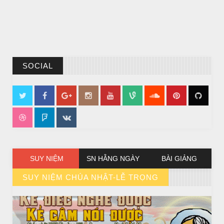
SOCIAL
CHUYỆN Ý NGHĨA
CÔ BÉ BÁN DIÊM
SUY NIỆM
SN HẰNG NGÀY
BÀI GIẢNG
SUY NIỆM CHÚA NHẬT-LỄ TRỌNG
// VIEW MORE BY SUY NIỆM CHÚA NHẬT-LỄ TRỌNG