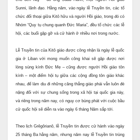
Sunni, lãnh đạo. Hằng năm, vào ngày lễ Truyền tin, các tổ
chức đối thoại giữa Kitô hữu và người Hồi giáo, trong đó có
Nhóm “Quy tụ chung quanh Đức Maria”, đều tổ chức các lễ
hội, các buổi gặp gỡ và cử hành ở nhiều nơi trong nước.
Lễ Truyền tin của Kitô giáo được công nhận là ngày lễ quốc
gia ở Liban với mong muốn công khai sẽ gặp được nơi
lòng sùng kính Đức Mẹ – cũng được người Hồi giáo tôn
kính – một điểm hội tụ giữa các cộng đồng tôn giáo khác
nhau, để làm dịu đi những căng thẳng giáo phái vẫn luôn đè
nặng đối với sự chung sống trong xã hội tại quốc gia này,
và riêng trong năm nay, có nguy cơ bùng phát với cuộc bầu
cử quốc hội sẽ diễn ra vào ngày 6 tháng Năm sắp tới.
Theo lịch Grêgôrianô, lễ Truyền tin được cử hành vào ngày
25 tháng Ba hằng năm, nhưng năm nay lễ Truyền tin trùng