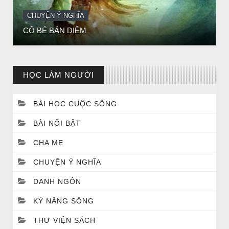
CHUYỆN Ý NGHĨA
ĐÊM NOEL ĐẸP NHẤT TRONG ĐỜI
HỌC LÀM NGƯỜI
BÀI HỌC CUỘC SỐNG
BÀI NỔI BẬT
CHA MẸ
CHUYỆN Ý NGHĨA
DANH NGÔN
CHUYỆN Ý NGHĨA
Chuyện Ý Nghĩa: Chết vì yêu
KỶ NĂNG SỐNG
THƯ VIỆN SÁCH