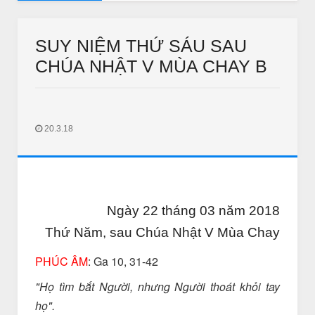
AUDIO SUY NIỆM MỖI NGÀY
22 Thường Niên năm B
Audio Suy Niệm Mỗi Ngày: Nghe
SUY NIỆM THỨ SÁU SAU
CHÚA NHẬT V MÙA CHAY B
20.3.18
THƯ GIÃN
THƯ GIÃN
ào quán bún đậu tìm vợ
Bắc kim thang sẽ bị cấm ?
Ngày 22 tháng 03 năm 2018
Jan 11 2018
Unknown
Jan 11 2018
IN LONG AN
Thứ Năm, sau Chúa Nhật V Mùa Chay
PHÚC ÂM
: Ga 10, 31-42
"Họ tìm bắt Người, nhưng Người thoát khỏi tay
họ".