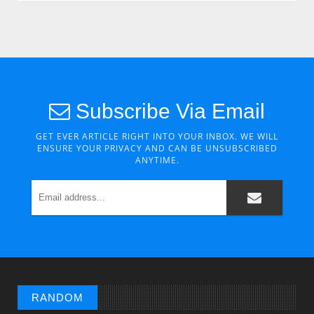
Subscribe Via Email
GET EVER ARTICLE RIGHT INTO YOUR INBOX. WE WILL
ENSURE YOUR PRIVACY AND CAN BE UNSUBSCRIBED
ANYTIME.
CHUYỆN Ý NGHĨA
Chuyen Y Nghia: Thien Chua Luon Tha Thu
RANDOM