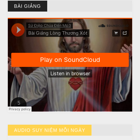
BÀI GIẢNG
CHUYỆN Ý NGHĨA
Chuyen Y Nghia: Thien Chua Luon Tha Thu
AUDIO SUY NIỆM MỖI NGÀY