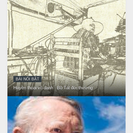
CHUYỆN Ý NGHĨA
NGƯỜI GIÀU THỰC SỰ