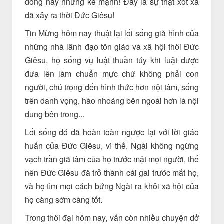
đông hay những kẻ mạnh! Đây là sự thật xót xa
đã xảy ra thời Đức Giêsu!
Tin Mừng hôm nay thuật lại lối sống giả hình của
những nhà lãnh đạo tôn giáo và xã hội thời Đức
Giêsu, họ sống vụ luật thuần túy khi luật được
đưa lên làm chuẩn mực chứ không phải con
người, chú trọng đến hình thức hơn nội tâm, sống
trên danh vọng, hào nhoáng bên ngoài hơn là nội
dung bên trong...
Lối sống đó đã hoàn toàn ngược lại với lời giáo
huấn của Đức Giêsu, vì thế, Ngài không ngừng
vạch trần giã tâm của họ trước mặt mọi người, thế
nên Đức Giêsu đã trở thành cái gai trước mắt họ,
và họ tìm mọi cách bứng Ngài ra khỏi xã hội của
họ càng sớm càng tốt.
Trong thời đại hôm nay, vẫn còn nhiều chuyện dở