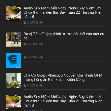
Audio Suy Niệm Mỗi Ngày: Nghe-Suy Niệm Lời
Chúa thứ Hai đến thư Bảy Tuần 22 Thường Niên
năm B
IN LONG AN
BÀI NỔI BẬT
Ba vị Tiến sĩ “lặng thinh” trước câu hỏi của một cụ
bà
HẠT GIỐNG TÂM HỒN
IN LONG AN
IN LONG AN
Cha Cố Gioan Phanxicô Nguyễn Gia Thịnh OFM
mừng hồng ân Kim khánh Khấn Dòng
IN LONG AN
Audio Suy Niệm Mỗi Ngày: Nghe-Suy Niệm Lời
Chúa thứ Hai đến thư Bảy Tuần 21 Thường Niên
năm B