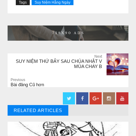
Tags
Suy Niệm Hằng Ngày
Next
SUY NIỆM THỨ BẢY SAU CHÚA NHẬT V
MÙA CHAY B
Previous
Bài đăng Cũ hơn
RELATED ARTICLES
// THAT'S WHAT YOU MIGHT BE LOOKING FOR