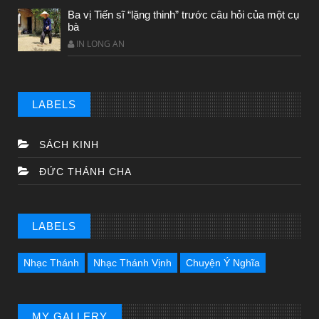
Ba vị Tiến sĩ “lặng thinh” trước câu hỏi của một cụ
bà
IN LONG AN
LABELS
SÁCH KINH
ĐỨC THÁNH CHA
LABELS
Nhạc Thánh
Nhạc Thánh Vịnh
Chuyện Ý Nghĩa
MY GALLERY