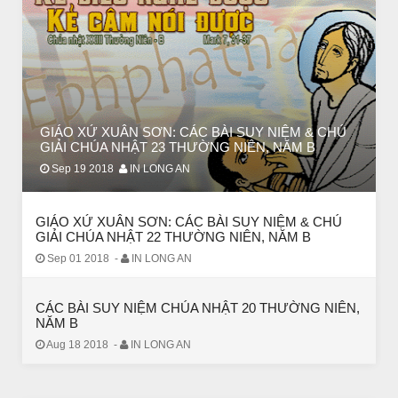
CHUYỆN Ý NGHĨA
ĐÊM NOEL ĐẸP NHẤT TRONG ĐỜI
GIÁO XỨ XUÂN SƠN: CÁC BÀI SUY NIỆM & CHÚ
GIẢI CHÚA NHẬT 23 THƯỜNG NIÊN, NĂM B
Sep 19 2018
IN LONG AN
GIÁO XỨ XUÂN SƠN: CÁC BÀI SUY NIỆM & CHÚ
GIẢI CHÚA NHẬT 22 THƯỜNG NIÊN, NĂM B
Sep 01 2018
-
IN LONG AN
CÁC BÀI SUY NIỆM CHÚA NHẬT 20 THƯỜNG NIÊN,
NĂM B
Aug 18 2018
-
IN LONG AN
CHUYỆN Ý NGHĨA
Chuyện Ý Nghĩa: Chết vì yêu