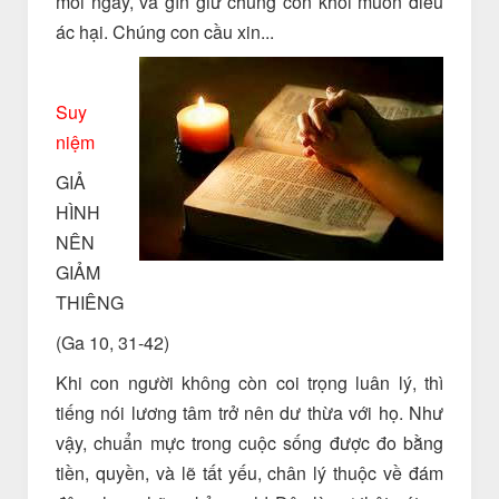
mỗi ngày, và gìn giữ chúng con khỏi muôn điều
ác hại. Chúng con cầu xin...
Suy
niệm
GIẢ
HÌNH
NÊN
GIẢM
THIÊNG
(Ga 10, 31-42)
Khi con người không còn coi trọng luân lý, thì
tiếng nói lương tâm trở nên dư thừa với họ. Như
vậy, chuẩn mực trong cuộc sống được đo bằng
tiền, quyền, và lẽ tất yếu, chân lý thuộc về đám