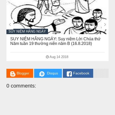


SUY NIỆM HẰNG NGÀY
SUY NIỆM HẰNG NGÀY: Suy niệm Lời Chúa thứ
Năm tuần 19 thường niên năm B (16.8.2018)
Aug 14 2018
Blogger
Disqus
Facebook
CHUYỆN Ý NGHĨA
0 comments:
NGƯỜI GIÀU THỰC SỰ