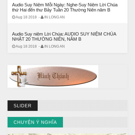
Audio Suy Niệm Mỗi Ngày: Nghe-Suy Niệm Lời Chúa
thứ Hai đến thư Bảy Tuần 20 Thường Niên năm B
BÀI NỔI BẬT
Aug 18 2018
-
IN LONG AN
BÀI HỌC LỚN TỪ MỘT EM BÉ
Audio Suy niệm Lời Chúa: AUDIO SUY NIỆM CHÚA
NHẬT 20 THƯỜNG NIÊN, NĂM B
Aug 18 2018
-
IN LONG AN
SLIDER
BÀI NỔI BẬT
CHUYỆN Ý NGHĨA
Huyền thoại vô danh - Bồ Tát đời thường
// VIEW MORE BY CHUYỆN Ý NGHĨA