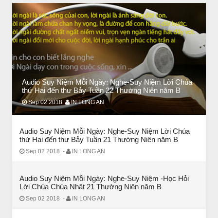
// VIEW MORE BY AUDIO SUY NIỆM MỖI NGÀY
Audio Suy Niệm Mỗi Ngày: Nghe-Suy Niệm Lời Chúa
BÀI NỔI BẬT
thứ Hai đến thư Bảy Tuần 22 Thường Niên năm B
HẠT GIỐNG TÂM HỒN
Sep 02 2018
IN LONG AN
Audio Suy Niệm Mỗi Ngày: Nghe-Suy Niệm Lời Chúa
thứ Hai đến thư Bảy Tuần 21 Thường Niên năm B
Sep 02 2018
-
IN LONG AN
Audio Suy Niệm Mỗi Ngày: Nghe-Suy Niệm -Học Hỏi
Lời Chúa Chúa Nhật 21 Thường Niên năm B
Sep 02 2018
-
IN LONG AN