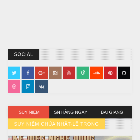
SOCIAL
CHUYỆN Ý NGHĨA
CÔ BÉ BÁN DIÊM
SUY NIỆM
SN HẰNG NGÀY
BÀI GIẢNG
SUY NIỆM CHÚA NHẬT-LỄ TRỌNG
// VIEW MORE BY SUY NIỆM CHÚA NHẬT-LỄ TRỌNG