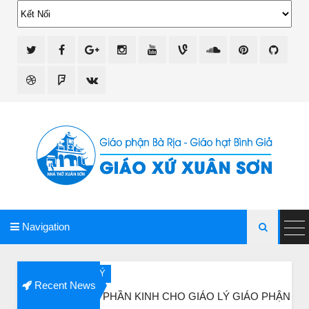
giao xu xuan son
Navigation

O LÝ
B
Recent News
 LÀ PHẦN KINH CHO GIÁO LÝ GIÁO PHẬN VINH
Ba 