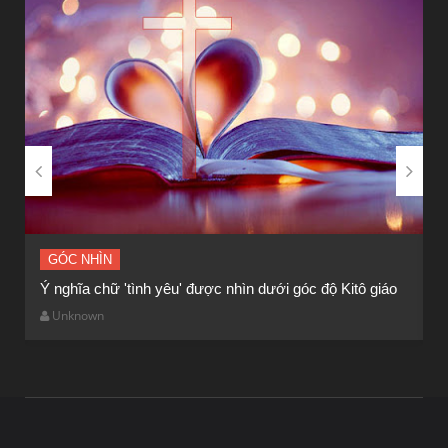


GÓC NHÌN
Ý nghĩa chữ 'tình yêu' được nhìn dưới góc độ Kitô giáo
G
Unknown