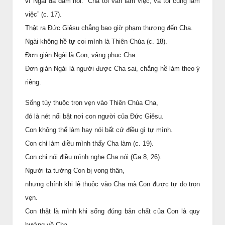
vì Ngài đã dám nói: “Cha tôi vẫn làm việc, và tôi cũng làm
việc” (c. 17).
Thật ra Đức Giêsu chẳng bao giờ phạm thượng đến Cha.
Ngài không hề tự coi mình là Thiên Chúa (c. 18).
Đơn giản Ngài là Con, vâng phục Cha.
Đơn giản Ngài là người được Cha sai, chẳng hề làm theo ý
riêng.
Sống tùy thuộc trọn vẹn vào Thiên Chúa Cha,
đó là nét nổi bật nơi con người của Đức Giêsu.
Con không thể làm hay nói bất cứ điều gì tự mình.
Con chỉ làm điều mình thấy Cha làm (c. 19).
Con chỉ nói điều mình nghe Cha nói (Ga 8, 26).
Người ta tưởng Con bị vong thân,
nhưng chính khi lệ thuộc vào Cha mà Con được tự do trọn
vẹn.
Con thật là mình khi sống đúng bản chất của Con là quy
hướng về Cha.