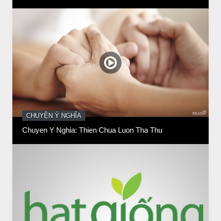
CHUYỆN Ý NGHĨA
Chuyen Y Nghia: Thien Chua Luon Tha Thu
BÀI NỔI BẬT
HẠT GIỐNG TÂM HỒN