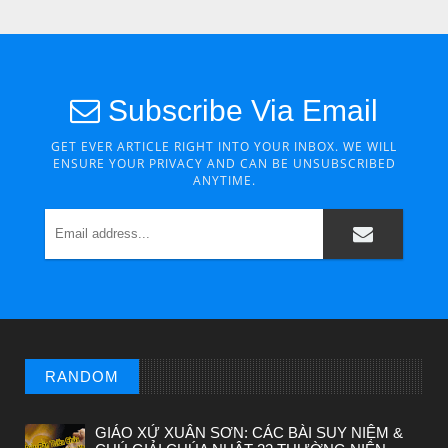
CHUYỆN Ý NGHĨA
NGƯỜI GIÀU THỰC SỰ
Subscribe Via Email
GET EVER ARTICLE RIGHT INTO YOUR INBOX. WE WILL
ENSURE YOUR PRIVACY AND CAN BE UNSUBSCRIBED
ANYTIME.
RANDOM
CHUYỆN Ý NGHĨA
CÔ BÉ BÁN DIÊM
GIÁO XỨ XUÂN SƠN: CÁC BÀI SUY NIỆM &