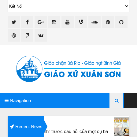
giao xu xuan son
Navigation

SUY NIỆM CHÚ
Recent News
“lặng thinh” trước câu hỏi của một cụ bà
GIÁO XỨ XUÂN