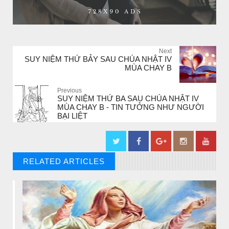
Next
SUY NIỆM THỨ BẢY SAU CHÚA NHẬT IV
MÙA CHAY B
Previous
SUY NIỆM THỨ BA SAU CHÚA NHẬT IV
MÙA CHAY B - TIN TƯỞNG NHƯ NGƯỜI
BẠI LIỆT
RELATED ARTICLES
// THAT'S WHAT YOU MIGHT BE LOOKING FOR