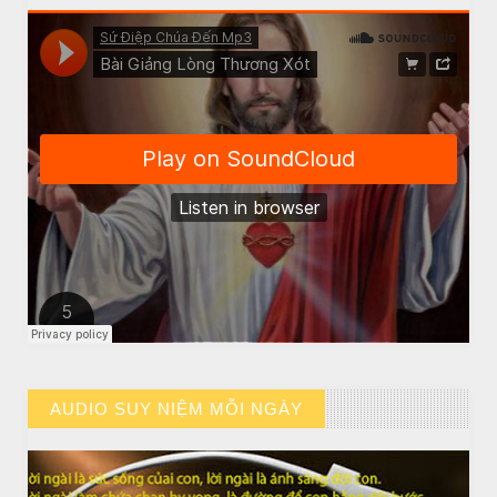
CHUYỆN Ý NGHĨA
NGƯỜI GIÀU THỰC SỰ
AUDIO SUY NIỆM MỖI NGÀY
// VIEW MORE BY AUDIO SUY NIỆM MỖI NGÀY
CHUYỆN Ý NGHĨA