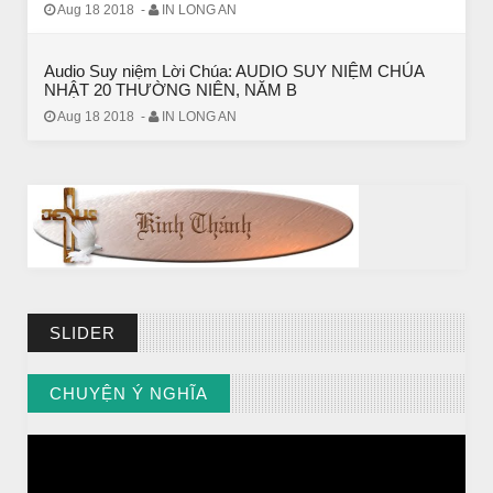
Aug 18 2018
-
IN LONG AN
Audio Suy niệm Lời Chúa: AUDIO SUY NIỆM CHÚA
NHẬT 20 THƯỜNG NIÊN, NĂM B
Aug 18 2018
-
IN LONG AN
CHUYỆN Ý NGHĨA
Chuyện Ý Nghĩa: Chết vì yêu
SLIDER
CHUYỆN Ý NGHĨA
// VIEW MORE BY CHUYỆN Ý NGHĨA