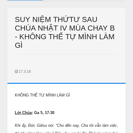
Lời Chúa thứ Hai đến thư Bảy Tuần 21 Thường Niên năm B
SUY NIỆM THỨTƯ SAU
CHÚA NHẬT IV MÙA CHAY B
- KHÔNG THỂ TỰ MÌNH LÀM
GÌ
17.3.18
THƯ GIÃN
THƯ GIÃN
ắc kim thang sẽ bị cấm ?
Thư Giãn Ngày Tết
Jan 11 2018
IN LONG AN
Feb 18 2018
Unknown
KHÔNG THỂ TỰ MÌNH LÀM GÌ
Lời Chúa
: Ga 5, 17-30
Khi ấy, Ðức Giêsu nói: “Cho đến nay, Cha tôi vẫn làm việc,