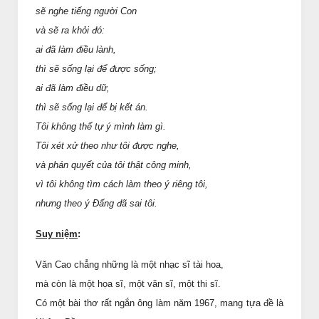
sẽ nghe tiếng người Con
và sẽ ra khỏi đó:
ai đã làm điều lành,
thì sẽ sống lại để được sống;
ai đã làm điều dữ,
thì sẽ sống lại để bị kết án.
Tôi không thể tự ý mình làm gì.
Tôi xét xử theo như tôi được nghe,
và phán quyết của tôi thật công minh,
vì tôi không tìm cách làm theo ý riêng tôi,
nhưng theo ý Ðấng đã sai tôi.
Suy ni
ệ
m
:
Văn Cao chẳng những là một nhạc sĩ tài hoa,
mà còn là một họa sĩ, một văn sĩ, một thi sĩ.
Có một bài thơ rất ngắn ông làm năm 1967, mang tựa đề là