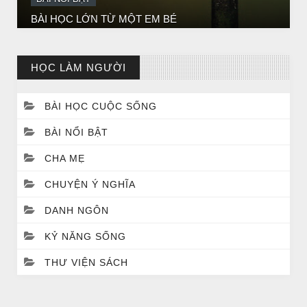
HỌC LÀM NGƯỜI
BÀI HỌC CUỘC SỐNG
BÀI NỔI BẬT
BÀI NỔI BẬT
Huyền thoại vô danh - Bồ Tát đời thường
CHA MẸ
CHUYỆN Ý NGHĨA
DANH NGÔN
KỶ NĂNG SỐNG
THƯ VIỆN SÁCH