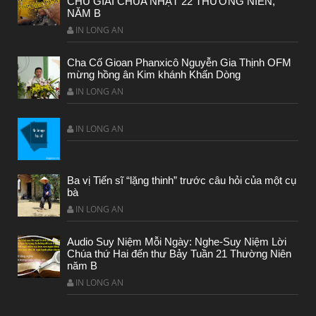
CHÚ GIẢI CHÚA NHẬT 22 THƯỜNG NIÊN,
NĂM B
IN LONG AN
Cha Cố Gioan Phanxicô Nguyễn Gia Thịnh OFM
mừng hồng ân Kim khánh Khấn Dòng
IN LONG AN
IN LONG AN
Ba vị Tiến sĩ “lặng thinh” trước câu hỏi của một cụ
CHUYỆN Ý NGHĨA
bà
IN LONG AN
ĐÊM NOEL ĐẸP NHẤT TRONG ĐỜI
Audio Suy Niệm Mỗi Ngày: Nghe-Suy Niệm Lời
Chúa thứ Hai đến thư Bảy Tuần 21 Thường Niên
năm B
IN LONG AN