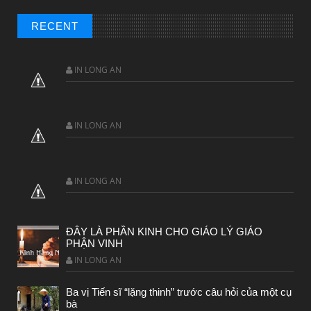
RECENT
IN LONG AN
CHUYỆN Ý NGHĨA
Chuyện Ý Nghĩa: Chết vì yêu
IN LONG AN
IN LONG AN
ĐÂY LÀ PHẦN KINH CHO GIÁO LÝ GIÁO
PHẬN VINH
IN LONG AN
Ba vị Tiến sĩ “lặng thinh” trước câu hỏi của một cụ
bà