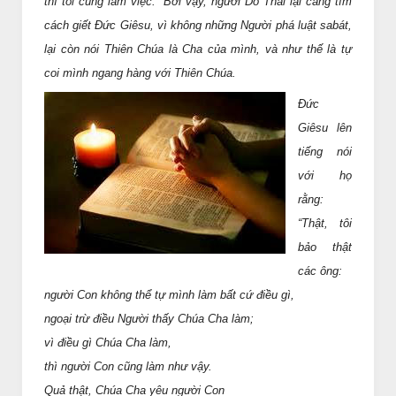
thì tôi cũng làm việc.” Bởi vậy, người Do Thái lại càng tìm
cách giết Ðức Giêsu, vì không những Người phá luật sabát,
lại còn nói Thiên Chúa là Cha của mình, và như thế là tự
coi mình ngang hàng với Thiên Chúa.
Ðức
Giêsu lên
tiếng nói
với họ
rằng:
“Thật, tôi
bảo thật
các ông:
người Con không thể tự mình làm bất cứ điều gì,
ngoại trừ điều Người thấy Chúa Cha làm;
vì điều gì Chúa Cha làm,
thì người Con cũng làm như vậy.
Quả thật, Chúa Cha yêu người Con