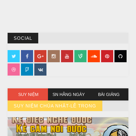
SOCIAL
SUY NIỆM
SN HẰNG NGÀY
BÀI GIẢNG
SUY NIỆM CHÚA NHẬT-LỄ TRỌNG
// VIEW MORE BY SUY NIỆM CHÚA NHẬT-LỄ TRỌNG