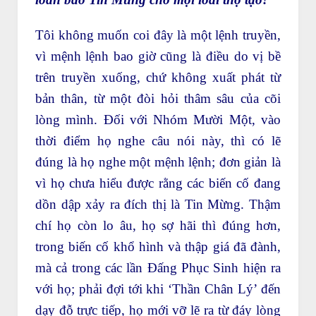
Tôi không muốn coi đây là một lệnh truyền,
vì mệnh lệnh bao giờ cũng là điều do vị bề
trên truyền xuống, chứ không xuất phát từ
bản thân, từ một đòi hỏi thâm sâu của cõi
lòng mình. Đối với Nhóm Mười Một, vào
thời điểm họ nghe câu nói này, thì có lẽ
đúng là họ nghe một mệnh lệnh; đơn giản là
vì họ chưa hiểu được rằng các biến cố đang
dồn dập xảy ra đích thị là Tin Mừng. Thậm
chí họ còn lo âu, họ sợ hãi thì đúng hơn,
trong biến cố khổ hình và thập giá đã đành,
mà cả trong các lần Đấng Phục Sinh hiện ra
với họ; phải đợi tới khi ‘Thần Chân Lý’ đến
dạy đỗ trực tiếp, họ mới vỡ lẽ ra từ đáy lòng