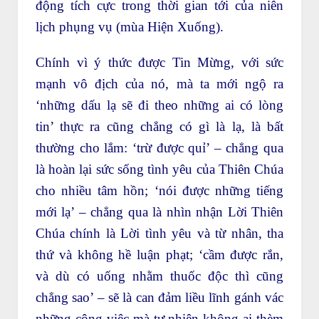
động tích cực trong thời gian tới của niên
lịch phụng vụ (mùa Hiện Xuống).
Chính vì ý thức được Tin Mừng, với sức
mạnh vô địch của nó, mà ta mới ngộ ra
‘những dấu lạ sẽ đi theo những ai có lòng
tin’ thực ra cũng chẳng có gì là lạ, là bất
thường cho lắm: ‘trừ được quỉ’ – chẳng qua
là hoàn lại sức sống tình yêu của Thiên Chúa
cho nhiều tâm hồn; ‘nói được những tiếng
mới lạ’ – chẳng qua là nhìn nhận Lời Thiên
Chúa chính là Lời tình yêu và từ nhân, tha
thứ và không hề luận phạt; ‘cầm được rắn,
và dù có uống nhằm thuốc độc thì cũng
chẳng sao’ – sẽ là can đảm liều lĩnh gánh vác
những công việc mà tự nhiên không ai thèm