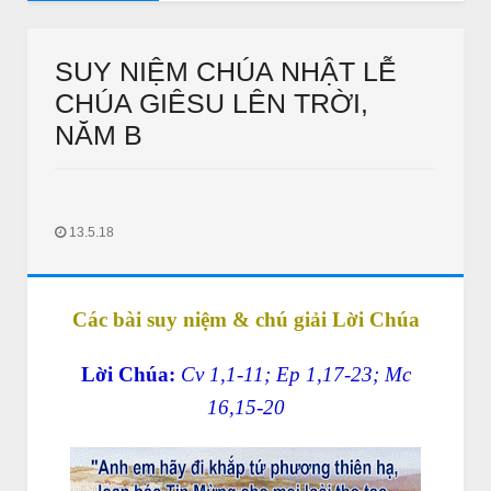
AUDIO SUY NIỆM MỖI
Bảy Tuần 22 Thường Niên năm B
Audio Suy Niệm Mỗi N
SUY NIỆM CHÚA NHẬT LỄ
CHÚA GIÊSU LÊN TRỜI,
NĂM B
13.5.18
THƯ GIÃN
THƯ GIÃN
ào quán bún đậu tìm vợ
Bắc kim thang sẽ bị cấm ?
Các bài suy niệm & chú giải Lời Chúa
Jan 11 2018
Unknown
Jan 11 2018
IN LONG AN
Lời Chúa:
Cv 1,1-11; Ep 1,17-23; Mc
16,15-20