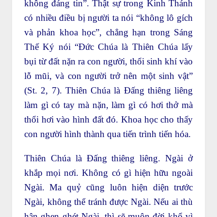
không đáng tin”. Thật sự trong Kinh Thánh
có nhiều điều bị người ta nói “không lô gích
và phản khoa học”, chẳng hạn trong Sáng
Thế Ký nói “Đức Chúa là Thiên Chúa lấy
bụi từ đất nặn ra con người, thổi sinh khí vào
lỗ mũi, và con người trở nên một sinh vật”
(St. 2, 7). Thiên Chúa là Đấng thiêng liêng
làm gì có tay mà nặn, làm gì có hơi thở mà
thổi hơi vào hình đất đó. Khoa học cho thấy
con người hình thành qua tiến trình tiến hóa.
Thiên Chúa là Đấng thiêng liêng. Ngài ở
khắp mọi nơi. Không có gì hiện hữu ngoài
Ngài. Ma quỷ cũng luôn hiện diện trước
Ngài, không thể tránh được Ngài. Nếu ai thù
hận ghen ghét Ngài, thì sẽ muôn đời khổ vì