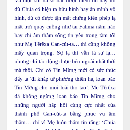
Và một khi đã sở đắc được niềm tin này thì
dù Chúa có hiện ra hữu hình hay ẩn mình vô
hình, dù có được tận mắt chứng kiến phép lạ
mặt trời quay cuồng như tại Fatima năm nào
hay chỉ âm thầm sống tin yêu trong tăm tối
như Mẹ Têrêxa Can-cút-ta… thì cũng không
mấy quan trọng. Sự lạ thì vẫn là sự lạ…
nhưng chỉ tác động được bên ngoài nhất thời
mà thôi. Chỉ có Tin Mừng mới có sức thúc
đẩy ta ‘đi khắp tứ phương thiên hạ, loan báo
Tin Mừng cho mọi loài thọ tạo’. Mẹ Têrêxa
đã không ngừng loan báo Tin Mừng cho
những người hấp hối cùng cực nhất của
thành phố Can-cút-ta bằng phục vụ âm
thầm… chỉ vì Mẹ luôn thâm tín rằng: ‘Chúa