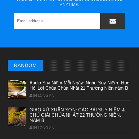
ANYTIME.
CHUYỆN Ý NGHĨA
Chuyen Y Nghia: Thien Chua Luon Tha Thu
RANDOM
Audio Suy Niệm Mỗi Ngày: Nghe-Suy Niệm -Học
Hỏi Lời Chúa Chúa Nhật 21 Thường Niên năm B
IN LONG AN
GIÁO XỨ XUÂN SƠN: CÁC BÀI SUY NIỆM &
BÀI NỔI BẬT
CHÚ GIẢI CHÚA NHẬT 22 THƯỜNG NIÊN,
NĂM B
HẠT GIỐNG TÂM HỒN
IN LONG AN