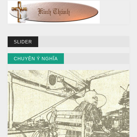
SLIDER
BÀI NỔI BẬT
CHUYỆN Ý NGHĨA
Huyền thoại vô danh - Bồ Tát đời thường
// VIEW MORE BY CHUYỆN Ý NGHĨA