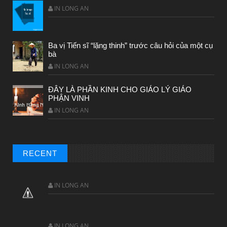
IN LONG AN
Ba vị Tiến sĩ “lặng thinh” trước câu hỏi của một cụ
bà
IN LONG AN
ĐÂY LÀ PHẦN KINH CHO GIÁO LÝ GIÁO
PHẬN VINH
IN LONG AN
RECENT
IN LONG AN
IN LONG AN