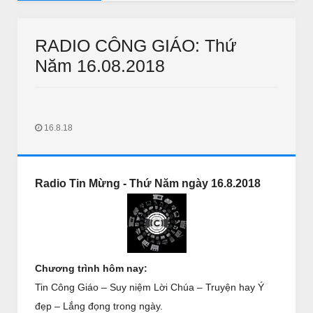
AUDIO SUY NIỆM MỖI NGÀY
ần 22 Thường Niên năm B
Audio Suy Niệm Mỗi Ngày: N
RADIO CÔNG GIÁO: Thứ
Năm 16.08.2018
16.8.18
THƯ GIÃN
THƯ GIÃN
Radio Tin Mừng - Th
ứ N
ăm
ngày 16.8.2018
ào quán bún đậu tìm vợ
Bắc kim thang sẽ bị cấm ?
Jan 11 2018
Unknown
Jan 11 2018
IN LONG AN
Chương trình hôm nay:
Tin Công Giáo – Suy niệm Lời Chúa – Truyện hay Ý
đẹp – Lắng đọng trong ngày.