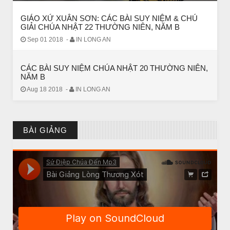
GIÁO XỨ XUÂN SƠN: CÁC BÀI SUY NIỆM & CHÚ
GIẢI CHÚA NHẬT 22 THƯỜNG NIÊN, NĂM B
Sep 01 2018
-
IN LONG AN
CÁC BÀI SUY NIỆM CHÚA NHẬT 20 THƯỜNG NIÊN,
NĂM B
Aug 18 2018
-
IN LONG AN
CHUYỆN Ý NGHĨA
Chuyện Ý Nghĩa: Chết vì yêu
BÀI GIẢNG