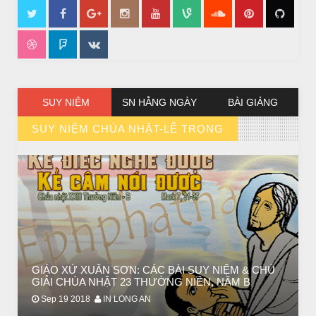
CÔ BÉ BÁN DIÊM
SUY NIỆM
SN HẰNG NGÀY
BÀI GIẢNG
SUY NIỆM CHÚA NHẬT-LỄ TRỌNG
// VIEW MORE BY SUY NIỆM CHÚA NHẬT-LỄ TRỌNG
CHUYỆN Ý NGHĨA
ĐÊM NOEL ĐẸP NHẤT TRONG ĐỜI
GIÁO XỨ XUÂN SƠN: CÁC BÀI SUY NIỆM & CHÚ
GIẢI CHÚA NHẬT 23 THƯỜNG NIÊN, NĂM B
Sep 19 2018
IN LONG AN