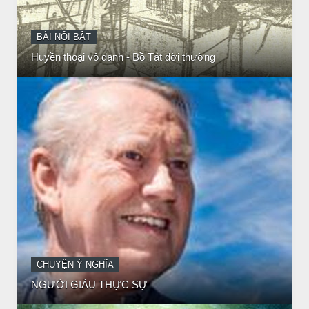
CHUYỆN Ý NGHĨA
NGƯỜI GIÀU THỰC SỰ
CHUYỆN Ý NGHĨA
CÔ BÉ BÁN DIÊM