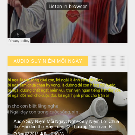
CHUYỆN Ý NGHĨA
Chuyen Y Nghia: Thien Chua Luon Tha Thu
AUDIO SUY NIỆM MỖI NGÀY
// VIEW MORE BY AUDIO SUY NIỆM MỖI NGÀY
Audio Suy Niệm Mỗi Ngày: Nghe-Suy Niệm Lời Chúa
BÀI NỔI BẬT
thứ Hai đến thư Bảy Tuần 22 Thường Niên năm B
HẠT GIỐNG TÂM HỒN
Sep 02 2018
IN LONG AN