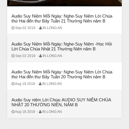
Audio Suy Niệm Mỗi Ngày: Nghe-Suy Niệm Lời Chúa
thứ Hai đến thư Bảy Tuần 21 Thường Niên năm B
Sep 02 2018
-
IN LONG AN
Audio Suy Niệm Mỗi Ngày: Nghe-Suy Niệm -Học Hỏi
Lời Chúa Chúa Nhật 21 Thường Niên năm B
Sep 02 2018
-
IN LONG AN
Audio Suy Niệm Mỗi Ngày: Nghe-Suy Niệm Lời Chúa
thứ Hai đến thư Bảy Tuần 20 Thường Niên năm B
BÀI NỔI BẬT
Aug 18 2018
-
IN LONG AN
BÀI HỌC LỚN TỪ MỘT EM BÉ
Audio Suy niệm Lời Chúa: AUDIO SUY NIỆM CHÚA
NHẬT 20 THƯỜNG NIÊN, NĂM B
Aug 18 2018
-
IN LONG AN