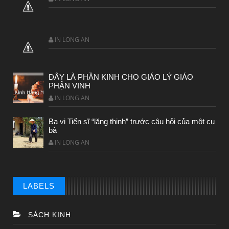
IN LONG AN
ĐÂY LÀ PHẦN KINH CHO GIÁO LÝ GIÁO
PHẬN VINH
IN LONG AN
Ba vị Tiến sĩ “lặng thinh” trước câu hỏi của một cụ
bà
IN LONG AN
LABELS
SÁCH KINH