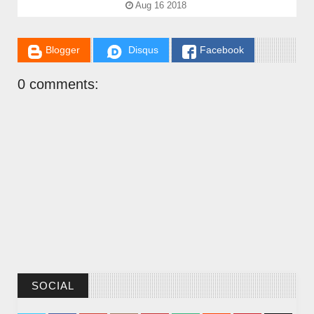
Aug 16 2018
Blogger
Disqus
Facebook
CHUYỆN Ý NGHĨA
0 comments:
NGƯỜI GIÀU THỰC SỰ
SOCIAL
CHUYỆN Ý NGHĨA