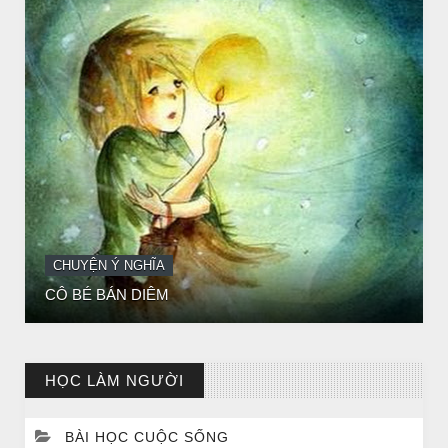
CHUYỆN Ý NGHĨA
ĐÊM NOEL ĐẸP NHẤT TRONG ĐỜI
HỌC LÀM NGƯỜI
BÀI HỌC CUỘC SỐNG