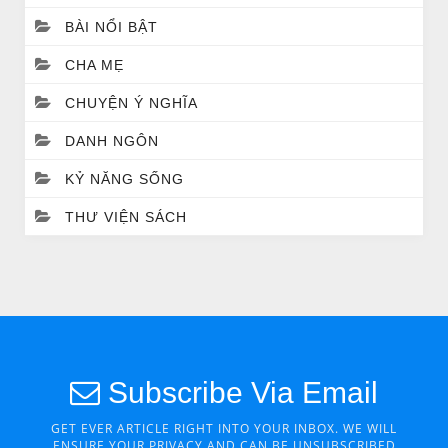
BÀI NỔI BẬT
CHA MẸ
CHUYỆN Ý NGHĨA
DANH NGÔN
CHUYỆN Ý NGHĨA
Chuyện Ý Nghĩa: Chết vì yêu
KỶ NĂNG SỐNG
THƯ VIỆN SÁCH
Subscribe Via Email
GET EVER ARTICLE RIGHT INTO YOUR INBOX. WE WILL
ENSURE YOUR PRIVACY AND CAN BE UNSUBSCRIBED