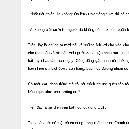
- Nhất tiếu thiên địa không: Òa lên được tiếng cười thì sẽ c
- Ai không biết cười thì người đó không nên mở tiệm buôn 
Trên đây là chúng ta mới nói về những ích lợi cho xác ch
cho tha nhân và xã hội. Hai người đang giận nhau mà tự nhi
bắt tay nhau làm hòa ngay. Cộng đồng gặp nhau rồi nhờ n
bao nhiêu sai biệt được san bằng, buổi họp đương nhiên sẽ
Có một câu danh tiếng mà tôi rất thích nhưng quên tên tá
Đúng qúa chứ, phải không cơ?
Trên đây là bài diễn văn bất ngờ của ông ODP.
Trong làng tôi có một bà cụ cũng trọng tuổi như cụ Chánh ti