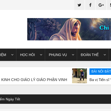
IỆM
HỌC HỎI
PHỤNG VỤ
ĐOÀN THỂ
BÀI NỔI BẬT
IÁO LÝ GIÁO PHẬN VINH
Ba vị Tiến sĩ “lặng thinh” t
ếm Ngày Tết