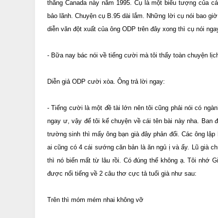
thẳng Canada này năm 1995. Cụ là một biểu tượng của cá
bảo lãnh. Chuyện cụ B.95 dài lắm. Những lời cụ nói bao gi
diễn văn đột xuất của ông ODP trên đây xong thì cụ nói nga
- Bữa nay bác nói về tiếng cười mà tôi thấy toàn chuyện lịc
Diễn giả ODP cười xòa. Ông trả lời ngay:
- Tiếng cười là một đề tài lớn nên tôi cũng phải nói có ng
ngay ư, vậy để tôi kể chuyện về cái tên bài này nha. Ban đầ
trường sinh thì mấy ông bạn già đây phản đối. Các ông lập
ai cũng có 4 cái sướng căn bản là ăn ngủ ị và ấy. Lũ già 
thì nó biến mất từ lâu rồi. Có đúng thế không ạ. Tôi nh
được nổi tiếng về 2 câu thơ cực tả tuổi già như sau:
Trên thì móm mém nhai không vỡ