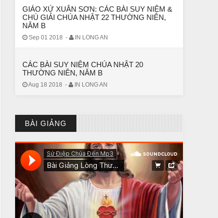
GIÁO XỨ XUÂN SƠN: CÁC BÀI SUY NIỆM &
CHÚ GIẢI CHÚA NHẬT 22 THƯỜNG NIÊN,
NĂM B
Sep 01 2018
-
IN LONG AN
CÁC BÀI SUY NIỆM CHÚA NHẬT 20
THƯỜNG NIÊN, NĂM B
Aug 18 2018
-
IN LONG AN
CHUYỆN Ý NGHĨA
CÔ BÉ BÁN DIÊM
BÀI GIẢNG