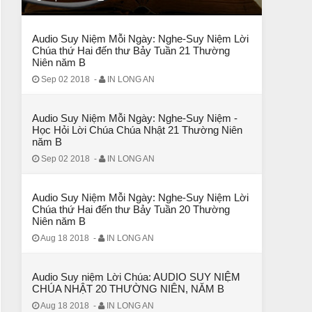
Audio Suy Niệm Mỗi Ngày: Nghe-Suy Niệm Lời
Chúa thứ Hai đến thư Bảy Tuần 21 Thường
Niên năm B
Sep 02 2018
-
IN LONG AN
Audio Suy Niệm Mỗi Ngày: Nghe-Suy Niệm -
Học Hỏi Lời Chúa Chúa Nhật 21 Thường Niên
năm B
Sep 02 2018
-
IN LONG AN
Audio Suy Niệm Mỗi Ngày: Nghe-Suy Niệm Lời
CHUYỆN Ý NGHĨA
Chúa thứ Hai đến thư Bảy Tuần 20 Thường
Niên năm B
Chuyen Y Nghia: Thien Chua Luon Tha Thu
Aug 18 2018
-
IN LONG AN
Audio Suy niệm Lời Chúa: AUDIO SUY NIỆM
CHÚA NHẬT 20 THƯỜNG NIÊN, NĂM B
Aug 18 2018
-
IN LONG AN