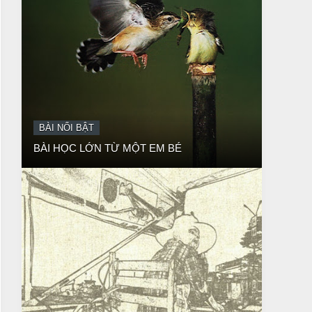
BÀI NỔI BẬT
BÀI HỌC LỚN TỪ MỘT EM BÉ
BÀI NỔI BẬT
Huyền thoại vô danh - Bồ Tát đời thường