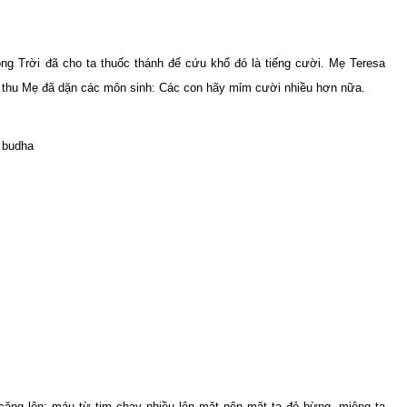
ng Trời đã cho ta thuốc thánh để cứu khổ đó là tiếng cười. Mẹ Teresa
àn thu Mẹ đã dặn các môn sinh: Các con hãy mỉm cười nhiều hơn nữa.
 căng lên; máu từ tim chạy nhiều lên mặt nên mặt ta đỏ bừng, miệng ta