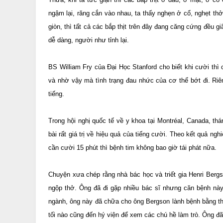
ngậm lại, răng cắn vào nhau, ta thấy nghẹn ở cổ, nghẹt thở,
giòn, thì tất cả các bắp thịt trên đây đang căng cứng đều 
dễ dàng, người như tỉnh lại.
BS William Fry của Đại Học Stanford cho biết khi cười thì
và nhờ vậy mà tình trạng đau nhức của cơ thể bớt đi. Ri
tiếng.
Trong hội nghị quốc tế về y khoa tại Montréal, Canada, th
bài rất giá trị về hiệu quả của tiếng cười. Theo kết quả ngh
cần cười 15 phút thì bệnh tim không bao giờ tái phát nữa.
Chuyện xưa chép rằng nhà bác học và triết gia Henri Bergs
ngộp thở. Ông đã đi gặp nhiều bác sĩ nhưng căn bệnh nà
ngành, ông này đã chữa cho ông Bergson lành bệnh bằng th
tối nào cũng đến hý viện để xem các chú hề làm trò. Ông đã