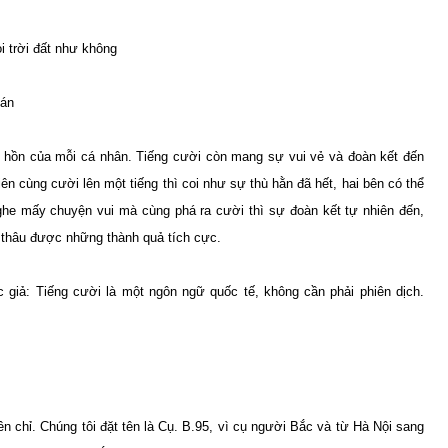
oi trời đất như không
bán
o hồn của mỗi cá nhân. Tiếng cười còn mang sự vui vẻ và đoàn kết đến
ên cùng cười lên một tiếng thì coi như sự thù hằn đã hết, hai bên có thể
ghe mấy chuyện vui mà cùng phá ra cười thì sự đoàn kết tự nhiên đến,
 thâu được những thành quả tích cực.
c giả: Tiếng cười là một ngôn ngữ quốc tế, không cần phải phiên dịch.
ên chỉ. Chúng tôi đặt tên là Cụ. B.95, vì cụ người Bắc và từ Hà Nội sang