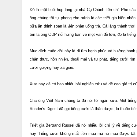
Đó là một buổi họp làng tại nhà Cụ Chánh tiên chỉ. Phe các
ông chúng tôi tự phong cho mình là các triết gia hiền nhâ
bữa ăn thịnh soạn là đến phần uống trà. Cả làng thảnh thơ
tên là ông ODP nổi hứng bàn về một vấn đề lớn, đó là tiếng 
Mục đích cuộc đời này là đi tìm hạnh phúc và hưởng hạnh p
chân thực, hồn nhiên, thoải mái và tự phát, tiếng cười ròn
cười gượng hay xã giao.
Xưa nay đã có bao nhiêu bài nghiên cứu và đề cao gíá trị củ
Cha ông Việt Nam chúng ta đã nói từ ngàn xưa: Một tiếng
Reader’s Digest đã gọi tiếng cười là thần dược, là thuốc tiê
Triết gia Bertrand Russel đã nói nhiều lời chí lý về tiếng
hay ‘Tiếng cười không mất tiền mua mà nó mua được tất 