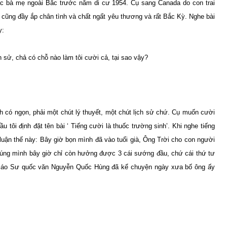
c bà mẹ ngoài Bắc trước năm di cư 1954. Cụ sang Canada do con trai
ờ cũng đầy ắp chân tình và chất ngất yêu thương và rất Bắc Kỳ. Nghe bài
y:
h sử, chả có chỗ nào làm tôi cười cả, tại sao vậy?
ành có ngọn, phải một chút lý thuyết, một chút lịch sử chứ. Cụ muốn cười
u tôi định đặt tên bài ‘ Tiếng cười là thuốc trường sinh’. Khi nghe tiếng
 luận thế này: Bây giờ bọn mình đã vào tuổi già, Ông Trời cho con người
chúng mình bây giờ chỉ còn hưởng được 3 cái sướng đầu, chứ cái thứ tư
ớ Giáo Sư quốc văn Nguyễn Quốc Hùng đã kể chuyện ngày xưa bố ông ấy