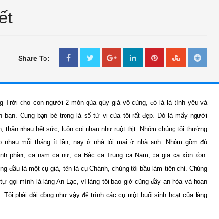
ết
Share To:
g Trời cho con người 2 món qùa qúy giá vô cùng, đó là là tình yêu và
nh bạn. Cung bạn bè trong lá số tử vi của tôi rất đẹp. Đó là mấy người
THƯ GIÃN
THƯ GIÃN
n, thân nhau hết sức, luôn coi nhau như ruột thịt. Nhóm chúng tôi thường
Bắc kim thang sẽ bị cấm ?
Thư Giãn Ngày Tết
p nhau mỗi tháng ít lần, nay ở nhà tôi mai ở nhà anh. Nhóm gồm đủ
Jan 11 2018
IN LONG AN
Feb 18 2018
Unknown
ành phần, cả nam cả nữ, cả Bắc cả Trung cả Nam, cả già cả xồn xồn.
ng đầu là một cụ già, tên là cụ Chánh, chúng tôi bầu làm tiên chỉ. Chúng
i tự gọi mình là làng An Lạc, vì làng tôi bao giờ cũng đầy an hòa và hoan
c. Tôi phải dài dòng như vậy để trình các cụ một buổi sinh hoạt của làng