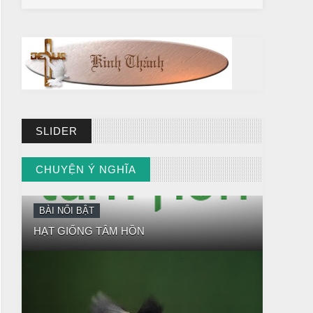
BÀI NỔI BẬT
SLIDER
HẠT GIỐNG TÂM HỒN
CHUYỆN Ý NGHĨA
// VIEW MORE BY CHUYỆN Ý NGHĨA