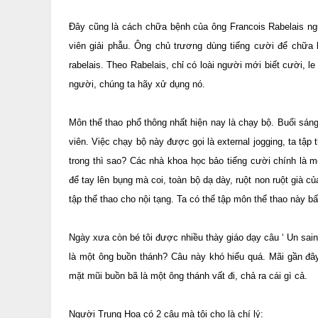
Đây cũng là cách chữa bệnh của ông Francois Rabelais ngư
viên giải phẫu. Ông chủ trương dùng tiếng cười để chữa b
rabelais. Theo Rabelais, chỉ có loài người mới biết cười, l
người, chúng ta hãy xử dụng nó.
Môn thể thao phổ thông nhất hiện nay là chạy bộ. Buổi sán
viên. Việc chạy bộ này được gọi là external jogging, ta tập
trong thì sao? Các nhà khoa học bảo tiếng cười chính là một
để tay lên bụng mà coi, toàn bộ dạ dày, ruột non ruột già c
tập thể thao cho nội tạng. Ta có thể tập môn thể thao này bấ
Ngày xưa còn bé tôi được nhiều thày giáo dạy câu ‘ Un saint 
là một ông buồn thánh? Câu này khó hiểu quá. Mãi gần đây 
mặt mũi buồn bã là một ông thánh vất đi, chả ra cái gì cả.
Người Trung Hoa có 2 câu mà tôi cho là chí lý: