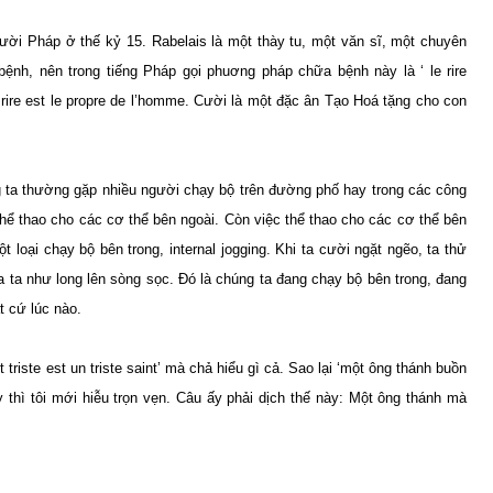
ời Pháp ở thế kỷ 15. Rabelais là một thày tu, một văn sĩ, một chuyên
ệnh, nên trong tiếng Pháp gọi phuơng pháp chữa bệnh này là ‘ le rire
e rire est le propre de l’homme. Cười là một đặc ân Tạo Hoá tặng cho con
g ta thường gặp nhiều người chạy bộ trên đường phố hay trong các công
 thể thao cho các cơ thể bên ngoài. Còn việc thể thao cho các cơ thể bên
 loại chạy bộ bên trong, internal jogging. Khi ta cười ngặt ngẽo, ta thử
ủa ta như long lên sòng sọc. Đó là chúng ta đang chạy bộ bên trong, đang
t cứ lúc nào.
triste est un triste saint’ mà chả hiểu gì cả. Sao lại ‘một ông thánh buồn
thì tôi mới hiễu trọn vẹn. Câu ấy phải dịch thế này: Một ông thánh mà