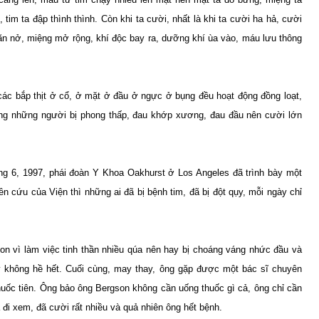
 tim ta đập thình thình. Còn khi ta cười, nhất là khi ta cười ha hả, cười
giãn nở, miệng mở rộng, khí độc bay ra, dưỡng khí ùa vào, máu lưu thông
 các bắp thịt ở cổ, ở mặt ở đầu ở ngực ở bụng đều hoạt động đồng loạt,
êng những người bị phong thấp, đau khớp xương, đau đầu nên cười lớn
áng 6, 1997, phái đoàn Y Khoa Oakhurst ở Los Angeles đã trình bày một
iên cứu của Viện thì những ai đã bị bệnh tim, đã bị đột qụy, mỗi ngày chỉ
on vì làm việc tinh thần nhiều qúa nên hay bị choáng váng nhức đầu và
y không hề hết. Cuối cùng, may thay, ông gặp được một bác sĩ chuyên
uốc tiên. Ông bảo ông Bergson không cần uống thuốc gì cả, ông chỉ cần
 đi xem, đã cười rất nhiều và quả nhiên ông hết bệnh.