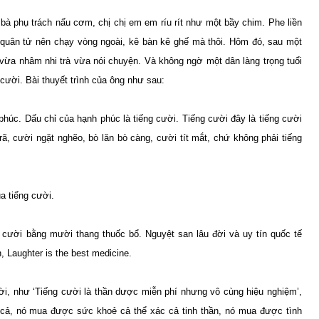
 bà phụ trách nấu cơm, chị chị em em ríu rít như một bầy chim. Phe liền
n quân tử nên chạy vòng ngoài, kê bàn kê ghế mà thôi. Hôm đó, sau một
i vừa nhâm nhi trà vừa nói chuyện. Và không ngờ một dân làng trọng tuổi
cười. Bài thuyết trình của ông như sau:
húc. Dấu chỉ của hạnh phúc là tiếng cười. Tiếng cười đây là tiếng cười
 rã, cười ngặt nghẽo, bò lăn bò càng, cười tít mắt, chứ không phải tiếng
a tiếng cười.
 cười bằng mười thang thuốc bổ. Nguyệt san lâu đời và uy tín quốc tế
n, Laughter is the best medicine.
 cười, như ‘Tiếng cười là thần dược miễn phí nhưng vô cùng hiệu nghiệm’,
cả, nó mua được sức khoẻ cả thể xác cả tinh thần, nó mua được tình