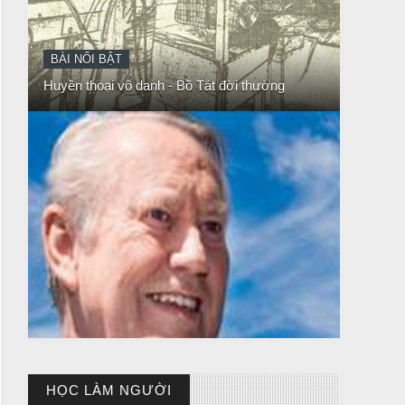
CHUYỆN Ý NGHĨA
NGƯỜI GIÀU THỰC SỰ
HỌC LÀM NGƯỜI