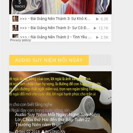
CHUYỆN Ý NGHĨA
ĐÊM NOEL ĐẸP NHẤT TRONG ĐỜI
AUDIO SUY NIỆM MỖI NGÀY
// VIEW MORE BY AUDIO SUY NIỆM MỖI NGÀY
Audio Suy Niệm Mỗi Ngày: Nghe-Suy Niệm
Lời Chúa thứ Hai đến thư Bảy Tuần 22
CHUYỆN Ý NGHĨA
Thường Niên năm B
Chuyện Ý Nghĩa: Chết vì yêu
Sep 02 2018
IN LONG AN