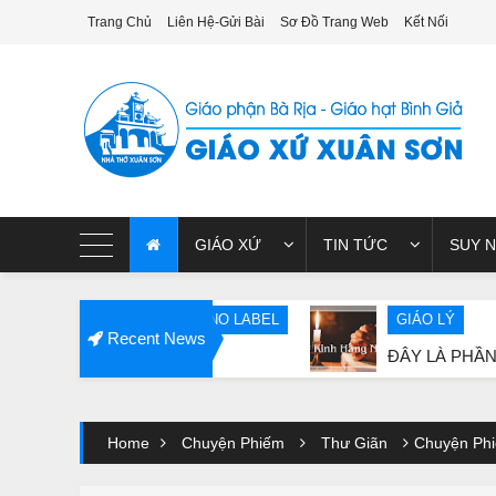
Trang Chủ
Liên Hệ-Gửi Bài
Sơ Đồ Trang Web
Kết Nối
giao xu xuan son
GIÁO XỨ
TIN TỨC
SUY N
NO LABEL
GIÁO LÝ
Recent News
ĐÂY LÀ PHẦN KINH CHO G
Home
Chuyện Phiếm
Thư Giãn
Chuyện Phi