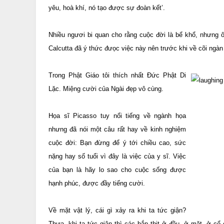
yêu, hoà khí, nó tạo được sự đoàn kết’.
Nhiều ngươi bi quan cho rằng cuộc đời là bể khổ, nhưng ô
Calcutta đã ý thức đưọc việc này nên trước khi về cõi ng
Trong Phật Giáo tôi thích nhất Đức Phật Di
Lặc. Miệng cười của Ngài đẹp vô cùng.
Họa sĩ Picasso tuy nổi tiếng về ngành họa
nhưng đã nói một câu rất hay về kinh nghiệm
cuộc đời: Bạn đừng để ý tới chiều cao, sức
nặng hay số tuổi vì đây là việc của y sĩ. Việc
của bạn là hãy lo sao cho cuộc sống được
hạnh phúc, được đầy tiếng cười.
Về mặt vật lý, cái gì xảy ra khi ta tức giận?
Thưa, khi ta tức giận thì các bắp thịt ở đầu, ở mặt, ở cổ