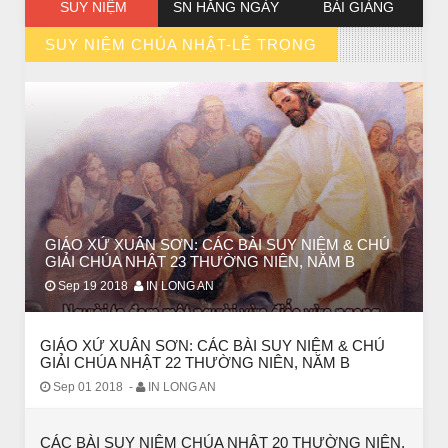
SUY NIỆM
SN HẰNG NGÀY
BÀI GIẢNG
SUY NIỆM CHÚA NHẬT-LỄ TRỌNG
// VIEW MORE BY SUY NIỆM CHÚA NHẬT-LỄ TRỌNG
CHUYỆN Ý NGHĨA
Chuyện Ý Nghĩa: Chết vì yêu
GIÁO XỨ XUÂN SƠN: CÁC BÀI SUY NIỆM & CHÚ
GIẢI CHÚA NHẬT 23 THƯỜNG NIÊN, NĂM B
Sep 19 2018
IN LONG AN
GIÁO XỨ XUÂN SƠN: CÁC BÀI SUY NIỆM & CHÚ
GIẢI CHÚA NHẬT 22 THƯỜNG NIÊN, NĂM B
Sep 01 2018
-
IN LONG AN
CÁC BÀI SUY NIỆM CHÚA NHẬT 20 THƯỜNG NIÊN,