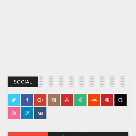
SOCIAL
CHUYỆN Ý NGHĨA
ĐÊM NOEL ĐẸP NHẤT TRONG ĐỜI