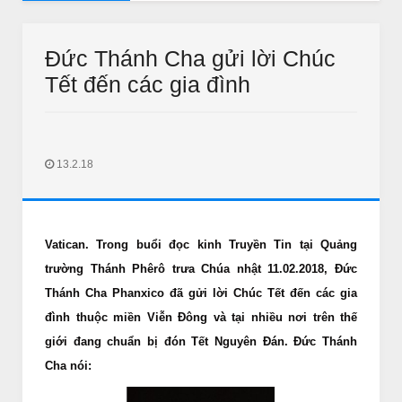
 MỖI NGÀY
ỗi Ngày: Nghe-Suy Niệm -Học Hỏi Lời Chúa Chúa Nhật 21 Thường
Đức Thánh Cha gửi lời Chúc
Tết đến các gia đình
13.2.18
CHUYỆN PHIẾM
Vatican. Trong buổi đọc kinh Truyền Tin tại Quảng
HỮNG GIAI THOẠI VỀ LẶT
IỆU
trường Thánh Phêrô trưa Chúa nhật 11.02.2018, Đức
Feb 14 2018
Unknown
Thánh Cha Phanxico đã gửi lời Chúc Tết đến các gia
đình thuộc miền Viễn Đông và tại nhiều nơi trên thế
giới đang chuẩn bị đón Tết Nguyên Đán. Đức Thánh
Cha nói: