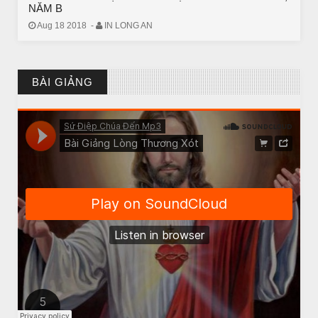
NĂM B
Aug 18 2018
-
IN LONG AN
CHUYỆN Ý NGHĨA
Chuyen Y Nghia: Thien Chua Luon Tha Thu
BÀI GIẢNG
BÀI NỔI BẬT
HẠT GIỐNG TÂM HỒN