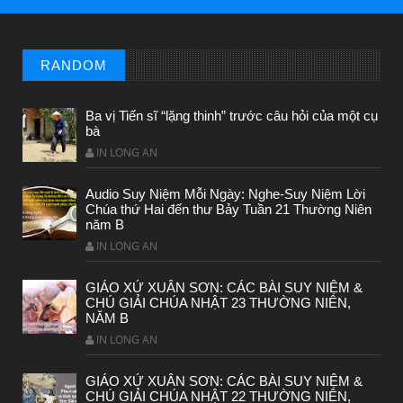
RANDOM
Ba vị Tiến sĩ “lặng thinh” trước câu hỏi của một cụ
bà
IN LONG AN
Audio Suy Niệm Mỗi Ngày: Nghe-Suy Niệm Lời
Chúa thứ Hai đến thư Bảy Tuần 21 Thường Niên
năm B
IN LONG AN
GIÁO XỨ XUÂN SƠN: CÁC BÀI SUY NIỆM &
CHÚ GIẢI CHÚA NHẬT 23 THƯỜNG NIÊN,
NĂM B
IN LONG AN
GIÁO XỨ XUÂN SƠN: CÁC BÀI SUY NIỆM &
CHÚ GIẢI CHÚA NHẬT 22 THƯỜNG NIÊN,