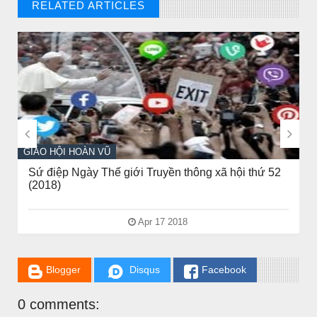
RELATED ARTICLES
// THAT'S WHAT YOU MIGHT BE LOOKING FOR
CHUYỆN Ý NGHĨA
NGƯỜI GIÀU THỰC SỰ


GIÁO HỘI HOÀN VŨ
Sứ điệp Ngày Thế giới Truyền thông xã hội thứ 52
(2018)
Apr 17 2018
Blogger
Disqus
Facebook
CHUYỆN Ý NGHĨA
0 comments:
CÔ BÉ BÁN DIÊM