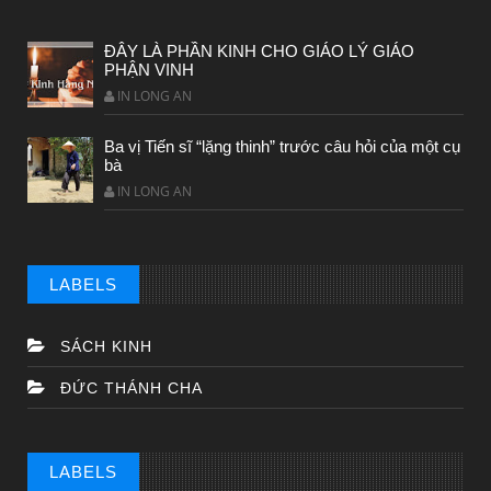
ĐÂY LÀ PHẦN KINH CHO GIÁO LÝ GIÁO
PHẬN VINH
IN LONG AN
Ba vị Tiến sĩ “lặng thinh” trước câu hỏi của một cụ
bà
IN LONG AN
LABELS
SÁCH KINH
ĐỨC THÁNH CHA
LABELS