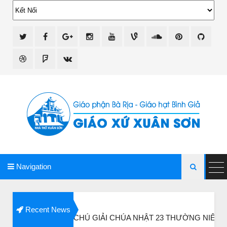
giao xu xuan son
Navigation

Recent News
 NIỆM & CHÚ GIẢI CHÚA NHẬT 23 THƯỜNG NIÊN, NĂM B