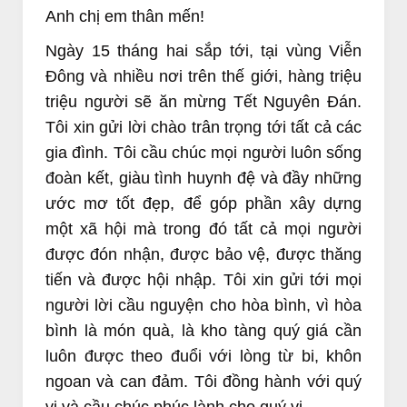
Anh chị em thân mến!
Ngày 15 tháng hai sắp tới, tại vùng Viễn
Đông và nhiều nơi trên thế giới, hàng triệu
triệu người sẽ ăn mừng Tết Nguyên Đán.
Tôi xin gửi lời chào trân trọng tới tất cả các
gia đình. Tôi cầu chúc mọi người luôn sống
đoàn kết, giàu tình huynh đệ và đầy những
ước mơ tốt đẹp, để góp phần xây dựng
một xã hội mà trong đó tất cả mọi người
được đón nhận, được bảo vệ, được thăng
tiến và được hội nhập. Tôi xin gửi tới mọi
người lời cầu nguyện cho hòa bình, vì hòa
bình là món quà, là kho tàng quý giá cần
luôn được theo đuổi với lòng từ bi, khôn
Just been rewritten
how to add PayPal buttons to a
ngoan và can đảm. Tôi đồng hành với quý
Godaddy website
using this help page