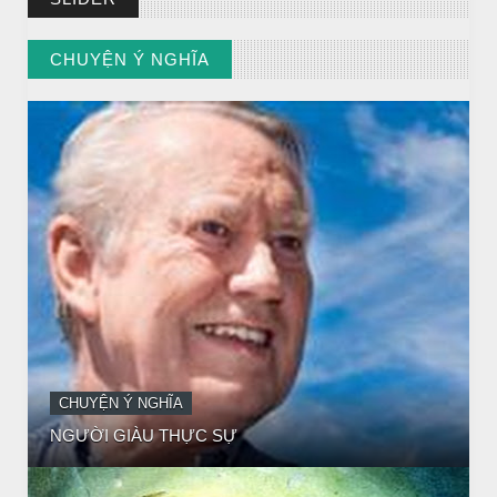
CHUYỆN Ý NGHĨA
CHUYỆN Ý NGHĨA
NGƯỜI GIÀU THỰC SỰ
// VIEW MORE BY CHUYỆN Ý NGHĨA
CHUYỆN Ý NGHĨA
CÔ BÉ BÁN DIÊM