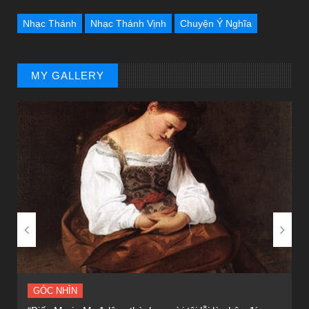
Nhạc Thánh
Nhạc Thánh Vịnh
Chuyện Ý Nghĩa
MY GALLERY


GÓC NHÌN