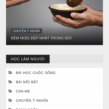
CHUYỆN Ý NGHĨA
Chuyện Ý Nghĩa: Chết vì yêu
HỌC LÀM NGƯỜI
BÀI HỌC CUỘC SỐNG
BÀI NỔI BẬT
CHA MẸ
CHUYỆN Ý NGHĨA