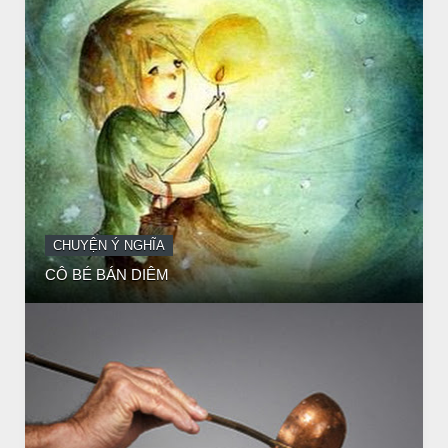
CHUYỆN Ý NGHĨA
ĐÊM NOEL ĐẸP NHẤT TRONG ĐỜI