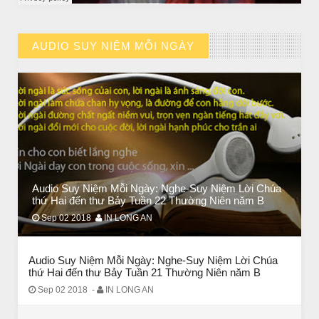
AUDIO SUY NIỆM MỖI NGÀY
// VIEW MORE BY AUDIO SUY NIỆM MỖI NGÀY
Audio Suy Niệm Mỗi Ngày: Nghe-Suy Niệm Lời Chúa
BÀI NỔI BẬT
thứ Hai đến thư Bảy Tuần 22 Thường Niên năm B
BÀI HỌC LỚN TỪ MỘT EM BÉ
Sep 02 2018
IN LONG AN
Audio Suy Niệm Mỗi Ngày: Nghe-Suy Niệm Lời Chúa
thứ Hai đến thư Bảy Tuần 21 Thường Niên năm B
Sep 02 2018
-
IN LONG AN