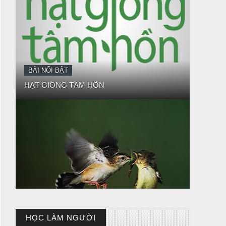
HẠT GIỐNG TÂM HỒN
BÀI NỔI BẬT
BÀI HỌC LỚN TỪ MỘT EM BÉ
HỌC LÀM NGƯỜI