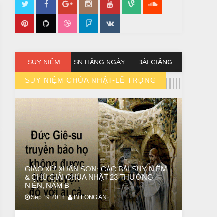
SUY NIỆM
SN HẰNG NGÀY
BÀI GIẢNG
SUY NIỆM CHÚA NHẬT-LỄ TRỌNG
// VIEW MORE BY SUY NIỆM CHÚA NHẬT-LỄ TRỌNG
GIÁO XỨ XUÂN SƠN: CÁC BÀI SUY NIỆM
& CHÚ GIẢI CHÚA NHẬT 23 THƯỜNG
NIÊN, NĂM B
Sep 19 2018
IN LONG AN