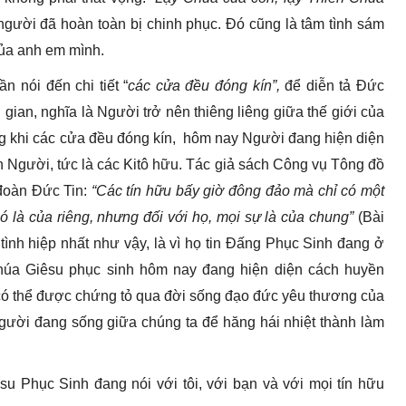
người đã hoàn toàn bị chinh phục. Đó cũng là tâm tình sám
của anh em mình.
n nói đến chi tiết “
các cửa đều đóng kín”,
để diễn tả Đức
gian, nghĩa là Người trở nên thiêng liêng giữa thế giới của
g khi các cửa đều đóng kín, hôm nay Người đang hiện diện
 Người, tức là các Kitô hữu. Tác giả sách Công vụ Tông đồ
 đoàn Đức Tin:
“Các tín hữu bấy giờ đông đảo mà chỉ có một
có là của riêng, nhưng đối với họ, mọi sự là của chung”
(Bài
 tình hiệp nhất như vậy, là vì họ tin Đấng Phục Sinh đang ở
 Chúa Giêsu phục sinh hôm nay đang hiện diện cách huyền
có thể được chứng tỏ qua đời sống đạo đức yêu thương của
Người đang sống giữa chúng ta để hăng hái nhiệt thành làm
su Phục Sinh đang nói với tôi, với bạn và với mọi tín hữu