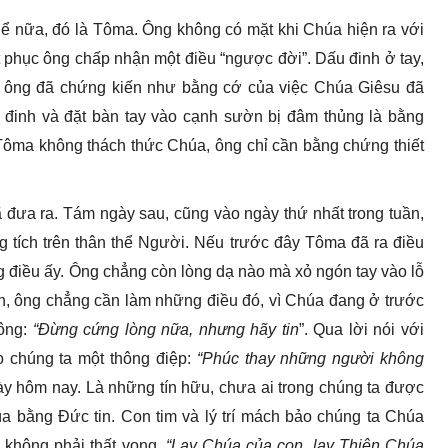
ể nữa, đó là Tôma. Ông không có mặt khi Chúa hiện ra với
t phục ông chấp nhận một điều “ngược đời”. Dấu đinh ở tay,
ông đã chứng kiến như bằng cớ của việc Chúa Giêsu đã
ỗ đinh và đặt bàn tay vào cạnh sườn bị đâm thủng là bằng
 Tôma không thách thức Chúa, ông chỉ cần bằng chứng thiết
đưa ra. Tám ngày sau, cũng vào ngày thứ nhất trong tuần,
 tích trên thân thể Người. Nếu trước đây Tôma đã ra điều
g điều ấy. Ông chẳng còn lòng dạ nào mà xỏ ngón tay vào lỗ
n, ông chẳng cần làm những điều đó, vì Chúa đang ở trước
 ông:
“Đừng cứng lòng nữa, nhưng hãy tin
”. Qua lời nói với
 chúng ta một thông điệp:
“Phúc thay những người không
gày hôm nay. Là những tín hữu, chưa ai trong chúng ta được
a bằng Đức tin. Con tim và lý trí mách bảo chúng ta Chúa
ẽ không phải thất vọng.
“Lạy Chúa của con, lạy Thiên Chúa