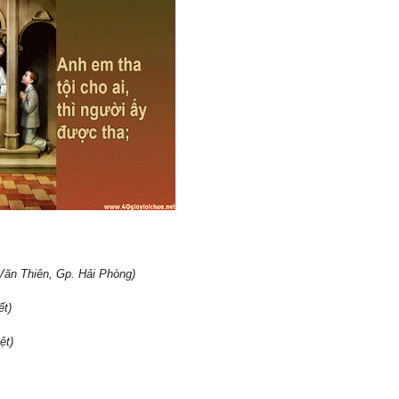
ăn Thiên, Gp. Hải Phòng)
ết)
ệt)