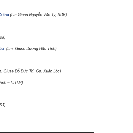
ứ tha
(Lm.Gioan Nguyễn Văn Ty, SDB)
lsa)
iếu
(Lm. Giuse Dương Hữu Tình)
m. Giuse Đỗ Đức Trí, Gp. Xuân Lộc)
Vinh – HHTM)
SJ)