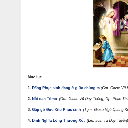
Mục lục
1.
Đấng Phục sinh đang ở giữa chúng ta
(Gm. Giuse Vũ V
2.
Nỗi oan Tôma
(Gm. Giuse Vũ Duy Thống, Gp. Phan Thi
3.
Gặp gỡ Đức Kitô Phục sinh
(Tgm. Giuse Ngô Quang Ki
4.
Định Nghĩa Lòng Thương Xót
(Lm. Jos. Tạ Duy Tuyền)