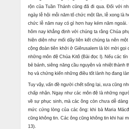
rộn của Tuần Thánh cũng đã đi qua. Đối với n
ngày lễ hội mỗi năm tổ chức một lần, lễ xong là h
chức lễ năm nay có gì hơn hay kém năm ngoái. Để
hôm nay khẳng định với chúng ta rằng Chúa phụ
hiện diện như mối dây liên kết chúng ta nên một 
cộng đoàn tiên khởi ở Giêrusalem là lời mời gọ
những môn đệ Chúa Kitô (Bài đọc I). Nếu các tín
bẻ bánh, siêng năng cầu nguyện và nhiệt thành th
họ và chứng kiến những điều tốt lành họ đang là
Tuy vậy, vấn đề người chết sống lại, xưa cũng n
chấp nhận. Ngay như các môn đệ là những ngườ
về sự phục sinh, mà các ông còn chưa dễ dàng 
mức cứng lòng của các ông: khi bà Maria Mácđ
cũng không tin. Các ông cũng không tin khi hai 
13).