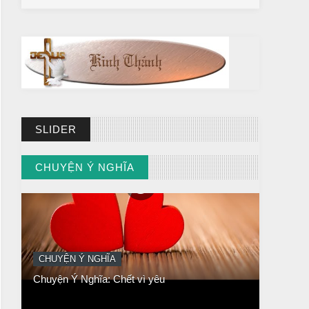
SLIDER
CHUYỆN Ý NGHĨA
CHUYỆN Ý NGHĨA
Chuyện Ý Nghĩa: Chết vì yêu
// VIEW MORE BY CHUYỆN Ý NGHĨA