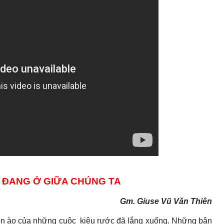
 ĐANG Ở GIỮA CHÚNG TA
Gm. Giuse Vũ Văn Thiên
 ồn ào của những cuộc kiệu rước đã lắng xuống. Những bận