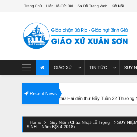
Trang Chủ
Liên Hệ-Gửi Bài
Sơ Đồ Trang Web
Kết Nối
giao xu xuan son
GIÁO XỨ
TIN TỨC
SUY N
Recent News
Niệm Lời Chúa thứ Hai đến thư Bảy Tuần 22 Thường Niên năm B
Home
Suy Niệm Chúa Nhật-Lễ Trọng
SUY NIỆM
SINH – Năm B(8.4.2018)