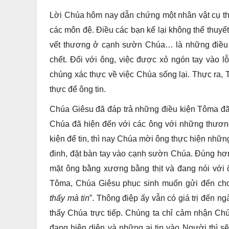
Lời Chúa hôm nay dẫn chứng một nhân vật cụ th
các môn đệ. Điều các bạn kể lại không thể thuyế
vết thương ở cạnh sườn Chúa… là những điều 
chết. Đối với ông, việc được xỏ ngón tay vào l
chúng xác thực về việc Chúa sống lại. Thực ra,
thực để ông tin.
Chúa Giêsu đã đáp trả những điều kiện Tôma đã 
Chúa đã hiện đến với các ông với những thương
kiện để tin, thì nay Chúa mời ông thực hiện nhữn
đinh, đặt bàn tay vào cạnh sườn Chúa. Đúng hơ
mặt ông bằng xương bằng thịt và đang nói với
Tôma, Chúa Giêsu phục sinh muốn gửi đến cho
thấy mà tin
”. Thông điệp ấy vẫn có giá trị đến n
thấy Chúa trực tiếp. Chúng ta chỉ cảm nhận Chú
đang hiện diện và những ai tin vào Người thì s