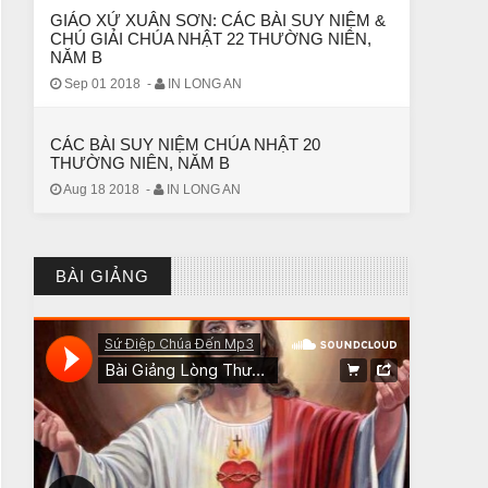
GIÁO XỨ XUÂN SƠN: CÁC BÀI SUY NIỆM &
CHÚ GIẢI CHÚA NHẬT 22 THƯỜNG NIÊN,
NĂM B
Sep 01 2018
-
IN LONG AN
CÁC BÀI SUY NIỆM CHÚA NHẬT 20
THƯỜNG NIÊN, NĂM B
Aug 18 2018
-
IN LONG AN
BÀI GIẢNG