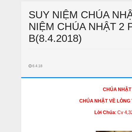
SUY NIỆM CHÚA NHẬ
NIỆM CHÚA NHẬT 2 
B(8.4.2018)
6.4.18
THƯ GIÃN
CHUYỆN PHIẾM
hư Giãn Ngày Tết
NHỮNG GIAI THOẠI VỀ LẶT
KIỆU
Feb 18 2018
Unknown
CHÚA NHẬT 
Feb 14 2018
Unknown
CHÚA NHẬT VỀ LÒNG
Lời Chúa
: Cv 4,3