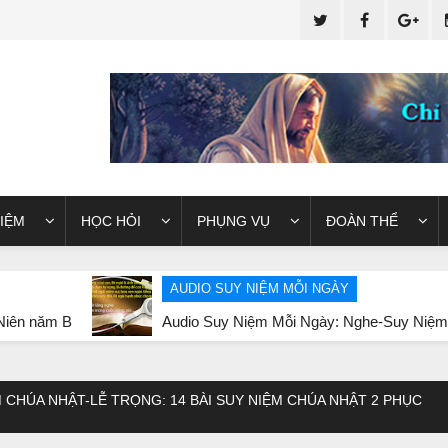
IỆM
HỌC HỎI
PHỤNG VỤ
ĐOÀN THỂ
AUDIO SUY NIỆM MỖI NGÀY
Audio Suy Niệm Mỗi Ngày: Nghe-Suy Niệm Lời Chúa thứ 
 CHÚA NHẬT-LỄ TRỌNG: 14 BÀI SUY NIỆM CHÚA NHẬT 2 PHỤC