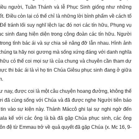
hiều người, Tuần Thánh và lễ Phục Sinh giống như những
ết. Điều còn lại có thể chỉ là những lời bình phẩm về cách tổ
 tránh lối suy nghĩ lệch lạc đó nơi các tín hữu, Phụng vụ
c sinh đang hiện diện trong cộng đoàn các tín hữu. Người
trong tình bác ái và sự chia sẻ nâng đỡ lẫn nhau. Hình ảnh
i chúng ta hãy noi gương mà sống xứng đáng với danh nghĩa
 hữu có thể coi mọi sự là của chung và chuyên cần tham dự
ực thi bác ái là vì họ tin Chúa Giêsu phục sinh đang ở giữa
m.
hư nay, được coi là một câu chuyện hoang đường, không thể
i đã cùng sống với Chúa và đã được nghe Người tiên báo
tin vào sự kiện này. Thánh Máccô ghi lại sự nghi ngờ đến
ala kể với các ông là bà đã gặp Chúa phục sinh, các ông
môn đệ từ Emmau trở về quả quyết đã gặp Chúa (x. Mc 16, 9-