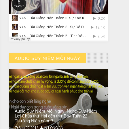
CHUYỆN Ý NGHĨA
NGƯỜI GIÀU THỰC SỰ
AUDIO SUY NIỆM MỖI NGÀY
// VIEW MORE BY AUDIO SUY NIỆM MỖI NGÀY
Audio Suy Niệm Mỗi Ngày: Nghe-Suy Niệm
Lời Chúa thứ Hai đến thư Bảy Tuần 22
Thường Niên năm B
Sep 02 2018
IN LONG AN