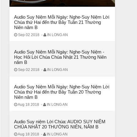
CHUYỆN Ý NGHĨA
CÔ BÉ BÁN DIÊM
Audio Suy Niệm Mỗi Ngày: Nghe-Suy Niệm Lời
Chúa thứ Hai đến thư Bảy Tuần 21 Thường
Niên năm B
Sep 02 2018
-
IN LONG AN
Audio Suy Niệm Mỗi Ngày: Nghe-Suy Niệm -
Học Hỏi Lời Chúa Chúa Nhật 21 Thường Niên
năm B
Sep 02 2018
-
IN LONG AN
Audio Suy Niệm Mỗi Ngày: Nghe-Suy Niệm Lời
Chúa thứ Hai đến thư Bảy Tuần 20 Thường
Niên năm B
CHUYỆN Ý NGHĨA
Aug 18 2018
-
IN LONG AN
ĐÊM NOEL ĐẸP NHẤT TRONG ĐỜI
Audio Suy niệm Lời Chúa: AUDIO SUY NIỆM
CHÚA NHẬT 20 THƯỜNG NIÊN, NĂM B
Aug 18 2018
-
IN LONG AN