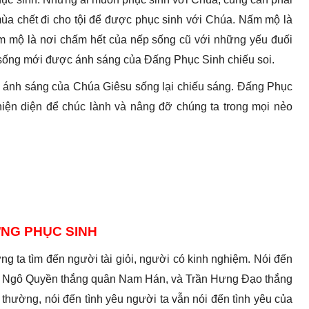
mùa chết đi cho tội để được phục sinh với Chúa. Nấm mộ là
ấm mộ là nơi chấm hết của nếp sống cũ với những yếu đuối
c sống mới được ánh sáng của Đấng Phục Sinh chiếu soi.
o ánh sáng của Chúa Giêsu sống lại chiếu sáng. Đấng Phục
hiện diện để chúc lành và nâng đỡ chúng ta trong mọi nẻo
ỪNG PHỤC SINH
ng ta tìm đến người tài giỏi, người có kinh nghiệm. Nói đến
ới Ngô Quyền thắng quân Nam Hán, và Trần Hưng Đạo thắng
hường, nói đến tình yêu người ta vẫn nói đến tình yêu của