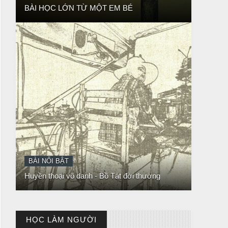
Huyền thoại vô danh - Bồ Tát đời thường
CHUYỆN Ý NGHĨA
NGƯỜI GIÀU THỰC SỰ
HỌC LÀM NGƯỜI