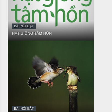
BÀI NỔI BẬT
BÀI HỌC LỚN TỪ MỘT EM BÉ
BÀI NỔI BẬT