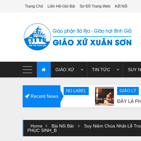
Trang Chủ
Liên Hệ-Gửi Bài
Sơ Đồ Trang Web
Kết Nối
giao xu xuan son
GIÁO XỨ
TIN TỨC
SUY N
EL
NO LABEL
GIÁO LÝ
Recent News
ĐÂY LÀ PHẦN KINH CH
Home
Bài Nổi Bật
Suy Niệm Chúa Nhật-Lễ Trọ
PHỤC SINH_B