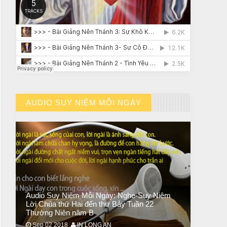
CHUYỆN Ý NGHĨA
ĐÊM NOEL ĐẸP NHẤT TRONG ĐỜI
AUDIO SUY NIỆM MỖI NGÀY
// VIEW MORE BY AUDIO SUY NIỆM MỖI NGÀY
Audio Suy Niệm Mỗi Ngày: Nghe-Suy Niệm
Lời Chúa thứ Hai đến thư Bảy Tuần 22
Thường Niên năm B
Sep 02 2018
IN LONG AN