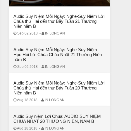
CHUYỆN Ý NGHĨA
Chuyện Ý Nghĩa: Chết vì yêu
Audio Suy Niệm Mỗi Ngày: Nghe-Suy Niệm Lời
Chúa thứ Hai đến thư Bảy Tuần 21 Thường
Niên năm B
Sep 02 2018
-
IN LONG AN
Audio Suy Niệm Mỗi Ngày: Nghe-Suy Niệm -
Học Hỏi Lời Chúa Chúa Nhật 21 Thường Niên
năm B
Sep 02 2018
-
IN LONG AN
Audio Suy Niệm Mỗi Ngày: Nghe-Suy Niệm Lời
Chúa thứ Hai đến thư Bảy Tuần 20 Thường
Niên năm B
CHUYỆN Ý NGHĨA
Aug 18 2018
-
IN LONG AN
Chuyen Y Nghia: Thien Chua Luon Tha Thu
Audio Suy niệm Lời Chúa: AUDIO SUY NIỆM
CHÚA NHẬT 20 THƯỜNG NIÊN, NĂM B
Aug 18 2018
-
IN LONG AN