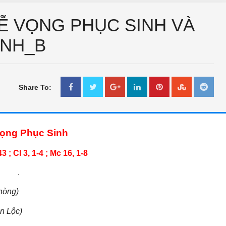
LỄ VỌNG PHỤC SINH VÀ
INH_B
Share To:
THƯ GIÃN
THƯ GIÃN
ọng Phục Sinh
Bắc kim thang sẽ bị cấm ?
Thư Giãn Ngày Tết
Jan 11 2018
IN LONG AN
Feb 18 2018
Unknown
3 ; Cl 3, 1-4 ; Mc 16, 1-8
.
hòng)
n Lộc)