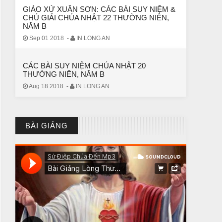
GIÁO XỨ XUÂN SƠN: CÁC BÀI SUY NIỆM &
CHÚ GIẢI CHÚA NHẬT 22 THƯỜNG NIÊN,
NĂM B
Sep 01 2018
-
IN LONG AN
CÁC BÀI SUY NIỆM CHÚA NHẬT 20
THƯỜNG NIÊN, NĂM B
Aug 18 2018
-
IN LONG AN
CHUYỆN Ý NGHĨA
BÀI GIẢNG
CÔ BÉ BÁN DIÊM