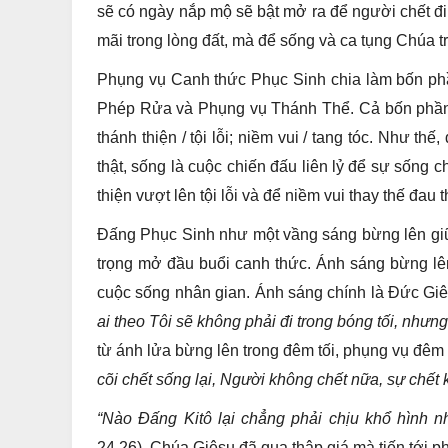
sẽ có ngày nắp mộ sẽ bật mở ra để người chết đi
mãi trong lòng đất, mà để sống và ca tụng Chúa t
Phụng vụ Canh thức Phục Sinh chia làm bốn ph
Phép Rửa và Phụng vụ Thánh Thể. Cả bốn phần đ
thánh thiện / tội lỗi; niềm vui / tang tóc. Như t
thật, sống là cuộc chiến đấu liên lỷ để sự sống 
thiện vượt lên tội lỗi và để niềm vui thay thế đau
Đấng Phục Sinh như một vầng sáng bừng lên giữa
trọng mở đầu buổi canh thức. Ánh sáng bừng lê
cuộc sống nhân gian. Ánh sáng chính là Đức Giê
ai theo Tôi sẽ không phải đi trong bóng tối, như
từ ánh lửa bừng lên trong đêm tối, phụng vụ đêm n
cõi chết sống lại, Người không chết nữa, sự chế
“Nào Đấng Kitô lại chẳng phải chịu khổ hình n
24,26). Chúa Giêsu đã qua thập giá mà tiến tới 