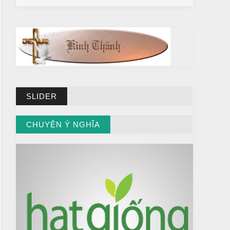
SLIDER
BÀI NỔI BẬT
CHUYỆN Ý NGHĨA
HẠT GIỐNG TÂM HỒN
// VIEW MORE BY CHUYỆN Ý NGHĨA