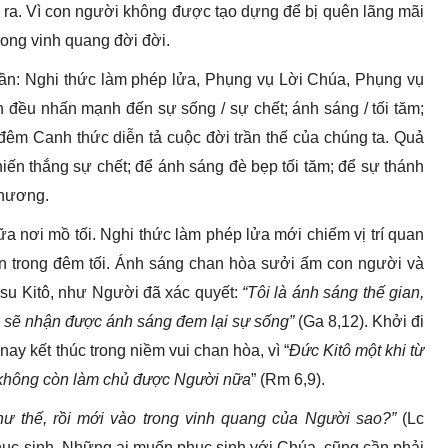
 ra. Vì con người không được tạo dựng để bị quên lãng mãi
rong vinh quang đời đời.
ần: Nghi thức làm phép lửa, Phụng vụ Lời Chúa, Phụng vụ
ều nhấn mạnh đến sự sống / sự chết; ánh sáng / tối tăm;
hế, đêm Canh thức diễn tả cuộc đời trần thế của chúng ta. Quả
chiến thắng sự chết; để ánh sáng đè bẹp tối tăm; để sự thánh
 thương.
 nơi mồ tối. Nghi thức làm phép lửa mới chiếm vị trí quan
n trong đêm tối. Ánh sáng chan hòa sưởi ấm con người và
su Kitô, như Người đã xác quyết:
“Tôi là ánh sáng thế gian,
ng sẽ nhận được ánh sáng đem lại sự sống”
(Ga 8,12). Khởi đi
ay kết thúc trong niềm vui chan hòa, vì “
Đức Kitô một khi từ
t không còn làm chủ được Người nữa
” (Rm 6,9).
hư thế, rồi mới vào trong vinh quang của Người sao?”
(Lc
phục sinh. Những ai muốn phục sinh với Chúa, cũng cần phải