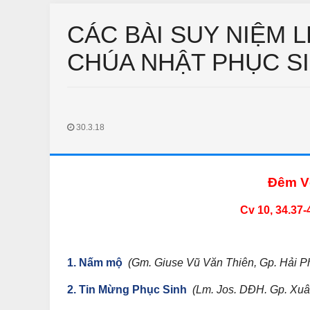
CÁC BÀI SUY NIỆM 
CHÚA NHẬT PHỤC S
30.3.18
CHUYỆN PHIẾM
THƯ GIÃN
Đêm V
huyện Phiếm Ngày Tết
Vào quán bún đậu tìm vợ
Feb 14 2018
Unknown
Jan 11 2018
Unknown
Cv 10, 34.37-4
1. Nấm mộ
(Gm. Giuse Vũ Văn Thiên, Gp. Hải P
2. Tin Mừng Phục Sinh
(Lm. Jos. DĐH. Gp. Xuâ