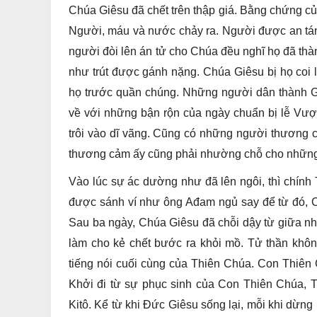
Chúa Giêsu đã chết trên thập giá. Bằng chứng củ
Người, máu và nước chảy ra. Người được an tá
người đòi lên án tử cho Chúa đều nghĩ họ đã thàn
như trút được gánh nặng. Chúa Giêsu bị họ coi 
họ trước quần chúng. Những người dân thành Gi
về với những bận rộn của ngày chuẩn bị lễ Vượt
trôi vào dĩ vãng. Cũng có những người thương cả
thương cảm ấy cũng phải nhường chỗ cho những 
Vào lúc sự ác dường như đã lên ngôi, thì chín
được sánh ví như ông Ađam ngủ say để từ đó, C
Sau ba ngày, Chúa Giêsu đã chỗi dậy từ giữa nh
làm cho kẻ chết bước ra khỏi mồ. Tử thần khô
tiếng nói cuối cùng của Thiên Chúa. Con Thiê
Khởi đi từ sự phục sinh của Con Thiên Chúa, 
Kitô. Kể từ khi Đức Giêsu sống lại, mỗi khi dừng