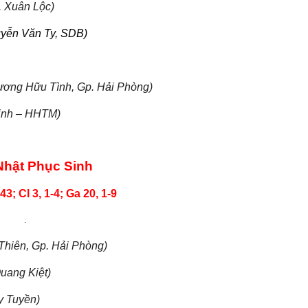
. Xuân Lộc)
uyễn Văn Ty, SDB)
ương Hữu Tình, Gp. Hải Phòng)
inh – HHTM)
Nhật Phục Sinh
43; Cl 3, 1-4; Ga 20, 1-9
.
Thiên, Gp. Hải Phòng)
uang Kiệt)
y Tuyền)