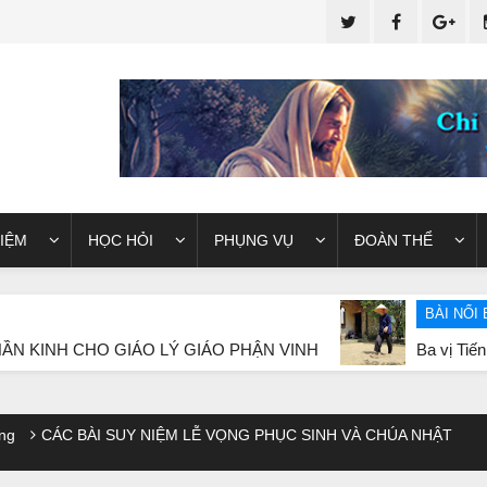
IỆM
HỌC HỎI
PHỤNG VỤ
ĐOÀN THỂ
BÀI NỔI BẬT
O GIÁO LÝ GIÁO PHẬN VINH
Ba vị Tiến sĩ “lặng thin
ng
CÁC BÀI SUY NIỆM LỄ VỌNG PHỤC SINH VÀ CHÚA NHẬT