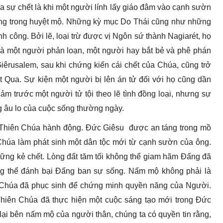
a sự chết là khi một người lính lấy giáo đâm vào cạnh sườn
ng trong huyệt mộ. Những kỳ mục Do Thái cũng như những
h công. Bởi lẽ, loại trừ được vị Ngôn sứ thành Nagiarét, họ
là một người phản loạn, một người hay bắt bẻ và phê phán
êrusalem, sau khi chứng kiến cái chết của Chúa, cũng trở
 Qua. Sự kiện một người bị lên án tử đối với họ cũng dần
m trước một người tử tội theo lẽ tình đồng loại, nhưng sự
âu lo của cuộc sống thường ngày.
h Thiên Chúa hành động. Đức Giêsu được an táng trong mồ
húa làm phát sinh một dân tộc mới từ cạnh sườn của ông.
ững kẻ chết. Lòng đất tăm tối không thể giam hãm Đấng đã
ng thể đánh bại Đấng ban sự sống. Nấm mộ không phải là
n Chúa đã phục sinh để chứng minh quyền năng của Người.
Thiên Chúa đã thực hiện một cuộc sáng tạo mới trong Đức
 lại bên nấm mộ của người thân, chúng ta có quyền tin rằng,