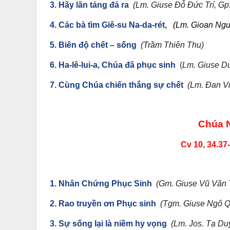
3. Hãy lăn tảng đá ra
(Lm. Giuse Đỗ Đức Trí, Gp
4. Các bà tìm Giê-su Na-da-rét,
(Lm. Gioan Ng
5. Biên độ chết – sống
(Trầm Thiên Thu)
6. Ha-lê-lui-a, Chúa đã phục sinh
(
Lm. Giuse D
7. Cùng Chúa chiến thắng sự chết
(Lm. Đan V
Chúa 
Cv 10, 34.37-
1. Nhân Chứng Phục Sinh
(Gm. Giuse Vũ Văn 
2. Rao truyền ơn Phục sinh
(Tgm. Giuse Ngô Q
3. Sự sống lại là niềm hy vọng
(Lm. Jos. Tạ Du